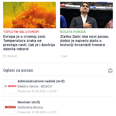
TOPLOTNI VAL U EVROPI
BOGATA PONUDA
Evropa je u crvenoj zoni:
Zlatko Dalić ima novi posao,
Temperatura zraka ne
dobio je najveću platu u
prestaje rasti, čak je i Austrija
historiji hrvatskih trenera
oborila rekord
51 minut
1 sat
Oglasi za posao
Administrativni radnik (m/ž)
Elektro Servis - BOSCH
Prijava do: 05.09.2026. u 23:59
Novinar (m/ž)
Slobodna Bosna
Prijava do: 31.08.2026. u 23:59