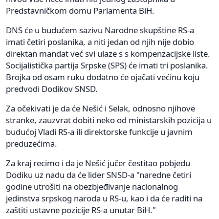
Predstavničkom domu Parlamenta BiH.
DNS će u budućem sazivu Narodne skupštine RS-a
imati četiri poslanika, a niti jedan od njih nije dobio
direktan mandat već svi ulaze s s kompenzacijske liste.
Socijalistička partija Srpske (SPS) će imati tri poslanika.
Brojka od osam ruku dodatno će ojačati većinu koju
predvodi Dodikov SNSD.
Za očekivati je da će Nešić i Selak, odnosno njihove
stranke, zauzvrat dobiti neko od ministarskih pozicija u
budućoj Vladi RS-a ili direktorske funkcije u javnim
preduzećima.
Za kraj recimo i da je Nešić jučer čestitao pobjedu
Dodiku uz nadu da će lider SNSD-a "naredne četiri
godine utrošiti na obezbjeđivanje nacionalnog
jedinstva srpskog naroda u RS-u, kao i da će raditi na
zaštiti ustavne pozicije RS-a unutar BiH."