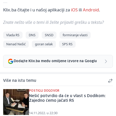
Klix.ba čitajte i u našoj aplikaciji za
iOS
ili
Android
.
Znate nešto više o temi ili želite prijaviti grešku u tekstu?
Vlada RS
DNS
SNSD
formiranje vlasti
Nenad Nešić
goran selak
SPS RS
Dodajte Klix.ba među omiljene izvore na Googlu
Više na istu temu
POSTIGLI DOGOVOR
Nešić potvrdio da će u vlast s Dodikom:
Zajedno ćemo jačati RS
14.11.2022. u 22:30