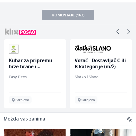
KOMENTARI (163)
Kuhar za pripremu
Vozač - Dostavljač C ili
brze hrane i
B kategorije (m/ž)
jednostavnih jela (m/
Easy Bites
Slatko i Slano
ž)
Sarajevo
Sarajevo
Možda vas zanima