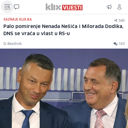
540
SAZNAJE KLIX.BA
Palo pomirenje Nenada Nešića i Milorada Dodika,
DNS se vraća u vlast u RS-u
D. Bezdrob
163