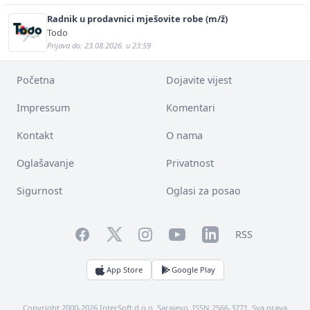
Radnik u prodavnici mješovite robe (m/ž)
Todo
Prijava do: 23.08.2026. u 23:59
Početna
Dojavite vijest
Impressum
Komentari
Kontakt
O nama
Oglašavanje
Privatnost
Sigurnost
Oglasi za posao
Facebook
YouTube
LinkedIn
Twitter
Instagram
RSS
App Store
Google Play
Copyright 2000-2026 InterSoft d.o.o. Sarajevo. ISSN 2566-3771. Sva prava