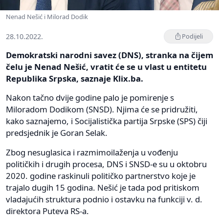
Nenad Nešić i Milorad Dodik
28.10.2022.
Podijeli
Demokratski narodni savez (DNS), stranka na čijem
čelu je Nenad Nešić, vratit će se u vlast u entitetu
Republika Srpska, saznaje Klix.ba.
Nakon tačno dvije godine palo je pomirenje s
Miloradom Dodikom (SNSD). Njima će se pridružiti,
kako saznajemo, i Socijalistička partija Srpske (SPS) čiji
predsjednik je Goran Selak.
Zbog nesuglasica i razmimoilaženja u vođenju
političkih i drugih procesa, DNS i SNSD-e su u oktobru
2020. godine raskinuli političko partnerstvo koje je
trajalo dugih 15 godina. Nešić je tada pod pritiskom
vladajućih struktura podnio i ostavku na funkciji v. d.
direktora Puteva RS-a.