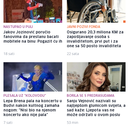
NASTUPAO U PULI
JAVNI POZIVI FONDA
Jakov Jozinović poručio
Osigurano 20,3 miliona KM za
fanovima da prestanu bacati
zapošljavanje osoba s
mobitele na binu: Pogazit ću ih
invaliditetom, prvi put i za
one sa 50 posto invaliditeta
18 sati
22 sata
PLESALA UZ "KOLOVOĐU"
BORILA SE S PREDRASUDAMA
Lepa Brena pala na koncertu u
Sanju Vejnović nazivali su
Budvi nakon kultnog zamaha
najljepšom glumicom svijeta, a
nogom: "Nisi bio na njenom
sad kaže: Ljepota vas ne
koncertu ako nije pala"
može održati u ovom poslu
7 sati
53 min