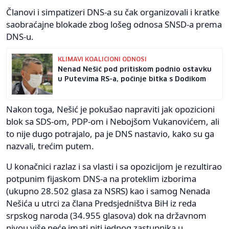
Članovi i simpatizeri DNS-a su čak organizovali i kratke
saobraćajne blokade zbog lošeg odnosa SNSD-a prema
DNS-u.
KLIMAVI KOALICIONI ODNOSI
Nenad Nešić pod pritiskom podnio ostavku
u Putevima RS-a, počinje bitka s Dodikom
Nakon toga, Nešić je pokušao napraviti jak opozicioni
blok sa SDS-om, PDP-om i Nebojšom Vukanovićem, ali
to nije dugo potrajalo, pa je DNS nastavio, kako su ga
nazvali, trećim putem.
U konačnici razlaz i sa vlasti i sa opozicijom je rezultirao
potpunim fijaskom DNS-a na proteklim izborima
(ukupno 28.502 glasa za NSRS) kao i samog Nenada
Nešića u utrci za člana Predsjedništva BiH iz reda
srpskog naroda (34.955 glasova) dok na državnom
nivou više neće imati niti jednog zastupnika u