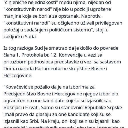
"činjenične nejednakosti" među njima, nijedan od
"konstitutivnih narod" nije bio u poziciji ugrožene
manjine koja se borila za opstanak. Naprotiv,
"konstitutivni narodi" su očigledno uživali privilegovan
položaj u sadašnjem političkom sistemu", stoji u
zaključku Suda.
Iz tog razloga Sud je smatrao da je došlo do povrede
člana 1. Protokola br. 12. Konvencije u vezi sa
pritužbom podnosioca predstavke u vezi sa sastavom
Doma naroda Parlamentarne skupštine Bosne i
Hercegovine.
"Kovačević se požalio da je na izborima za
Predsjedništvo Bosne i Hercegovine njegov izbor bio
ograničen na one kandidate koji su se izjasnili kao
Bošnjaci i Hrvati. Samo su stanovnici Republike Srpske
imali pravo da glasaju za one kandidate koji su se
izjasnili kao Srbi. Na kraju, oni koji se nisu izjasnili kao
pripadnici 'konstitutivnih naroda' nisu imali pravo da se