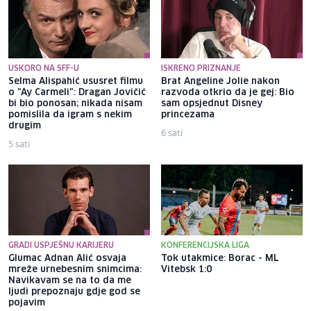
USKORO NA SFF-U
ISKRENO PRIZNANJE
Selma Alispahić ususret filmu
Brat Angeline Jolie nakon
o "Ay Carmeli": Dragan Jovičić
razvoda otkrio da je gej: Bio
bi bio ponosan; nikada nisam
sam opsjednut Disney
pomislila da igram s nekim
princezama
drugim
6 sati
5 sati
GRADI USPJEŠNU KARIJERU
KONFERENCIJSKA LIGA
Glumac Adnan Alić osvaja
Tok utakmice: Borac - ML
mreže urnebesnim snimcima:
Vitebsk 1:0
Navikavam se na to da me
ljudi prepoznaju gdje god se
pojavim