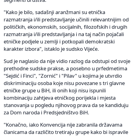
"Kako je bilo, sadašnji aranžmani su etnička
razmatranja i/ili predstavljanje učinili relevantnijim od
političkih, ekonomskih, socijalnih, filozofskih i drugih
razmatranja i/ili predstavljanja i na taj način pojačali
etničke podjele u zemlji i potkopali demokratski
karakter izbora", istaklo je sudsko Vijeće.
Sud je naglasio da nije vidio razlog da odstupi od svoje
prethodne sudske prakse, a posebno u prfedmetima
"Sejdić i Finci", "Zornić" i "Pilav" u kojima je utvrdio
diskriminaciju osoba koje nisu povezane s tri glavne
etničke grupe u BiH, ili onih koji nisu ispunili
kombinaciju zahtjeva etničkog porijekla i mjesta
stanovanja u pogledu njihovog prava da se kandiduju
za Dom naroda i Predsjedništvo BiH.
"Konačno, iako Konvencija nije zabranila državama
članicama da različito tretiraju grupe kako bi ispravile