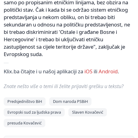
samo po propisanim etničkim linijama, bez obzira na
politički stav. Čak i kada bi se održao sistem etničkog
predstavljanja u nekom obliku, on bi trebao biti
sekundaran u odnosu na političku predstavljenost, ne
bi trebao diskriminirati 'Ostale i građane Bosne i
Hercegovine' i trebao bi uključivati etničku
zastupljenost sa cijele teritorije države", zaključak je
Evropskog suda.
Klix.ba čitajte i u našoj aplikaciji za
iOS
ili
Android
.
Znate nešto više o temi ili želite prijaviti grešku u tekstu?
Predsjedništvo BiH
Dom naroda PSBiH
Evropski sud za ljudska prava
Slaven Kovačević
presuda Kovačević