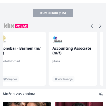
KOMENTARI (175)
Accounting Associate
Radnik u proizvodnji
(m/f)
(m/ž)
Jitasa
Conty Plus
Više lokacija
Sarajevo
Možda vas zanima