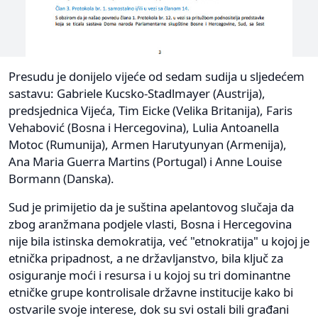
Presudu je donijelo vijeće od sedam sudija u sljedećem
sastavu: Gabriele Kucsko-Stadlmayer (Austrija),
predsjednica Vijeća, Tim Eicke (Velika Britanija), Faris
Vehabović (Bosna i Hercegovina), Lulia Antoanella
Motoc (Rumunija), Armen Harutyunyan (Armenija),
Ana Maria Guerra Martins (Portugal) i Anne Louise
Bormann (Danska).
Sud je primijetio da je suština apelantovog slučaja da
zbog aranžmana podjele vlasti, Bosna i Hercegovina
nije bila istinska demokratija, već "etnokratija" u kojoj je
etnička pripadnost, a ne državljanstvo, bila ključ za
osiguranje moći i resursa i u kojoj su tri dominantne
etničke grupe kontrolisale državne institucije kako bi
ostvarile svoje interese, dok su svi ostali bili građani