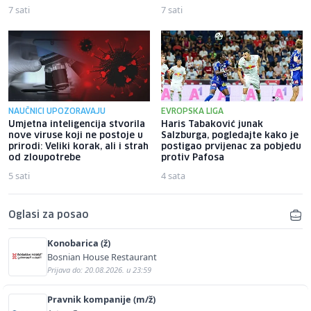
7 sati
7 sati
NAUČNICI UPOZORAVAJU
EVROPSKA LIGA
Umjetna inteligencija stvorila
Haris Tabaković junak
nove viruse koji ne postoje u
Salzburga, pogledajte kako je
prirodi: Veliki korak, ali i strah
postigao prvijenac za pobjedu
od zloupotrebe
protiv Pafosa
5 sati
4 sata
Oglasi za posao
Konobarica (ž)
Bosnian House Restaurant
Prijava do: 20.08.2026. u 23:59
Pravnik kompanije (m/ž)