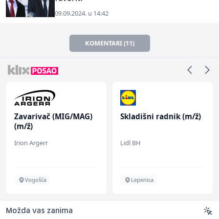
09.09.2024. u 14:42
KOMENTARI (11)
Zavarivač (MIG/MAG)
Skladišni radnik (m/ž)
(m/ž)
Irion Argerr
Lidl BH
Vogošća
Lepenica
Možda vas zanima