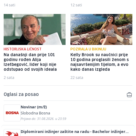
14 sati
12 sati
HISTORIJSKA LIČNOST
POZIRALA U BIKINIJU
Na današnji dan prije 101
Kelly Brook su naučnici prije
godinu rođen Alija
10 godina proglasili ženom s
Izetbegović, lider koji nije
najsavršenijim tijelom, a evo
odstupao od svojih ideala
kako danas izgleda
2 sata
22 sata
Oglasi za posao
Novinar (m/ž)
Slobodna Bosna
Prijava do: 31.08.2026. u 23:59
Diplomirani inžinjer zaštite na radu - Bachelor inžinjer