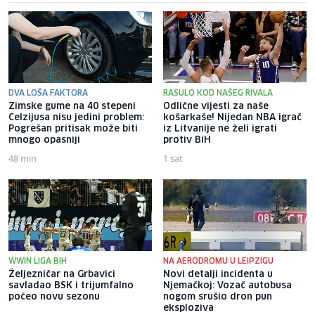
DVA LOŠA FAKTORA
RASULO KOD NAŠEG RIVALA
Zimske gume na 40 stepeni
Odlične vijesti za naše
Celzijusa nisu jedini problem:
košarkaše! Nijedan NBA igrač
Pogrešan pritisak može biti
iz Litvanije ne želi igrati
mnogo opasniji
protiv BiH
48 min
1 sat
WWIN LIGA BIH
NA AERODROMU U LEIPZIGU
Željezničar na Grbavici
Novi detalji incidenta u
savladao BSK i trijumfalno
Njemačkoj: Vozač autobusa
počeo novu sezonu
nogom srušio dron pun
eksploziva