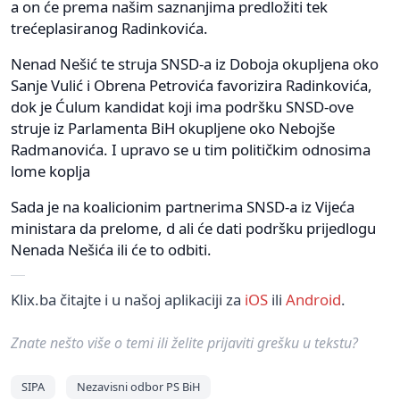
a on će prema našim saznanjima predložiti tek
trećeplasiranog Radinkovića.
Nenad Nešić te struja SNSD-a iz Doboja okupljena oko
Sanje Vulić i Obrena Petrovića favorizira Radinkovića,
dok je Ćulum kandidat koji ima podršku SNSD-ove
struje iz Parlamenta BiH okupljene oko Nebojše
Radmanovića. I upravo se u tim političkim odnosima
lome koplja
Sada je na koalicionim partnerima SNSD-a iz Vijeća
ministara da prelome, d ali će dati podršku prijedlogu
Nenada Nešića ili će to odbiti.
Klix.ba čitajte i u našoj aplikaciji za
iOS
ili
Android
.
Znate nešto više o temi ili želite prijaviti grešku u tekstu?
SIPA
Nezavisni odbor PS BiH