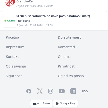
sigurnosti i pomoći (m/ž)
Granulo-Re
Prijava do: 13.08.2026. u 23:59
Stručni saradnik za poslove javnih nabavki (m/ž)
Fuel Boss
Prijava do: 20.08.2026. u 23:59
Početna
Dojavite vijest
Impressum
Komentari
Kontakt
O nama
Oglašavanje
Privatnost
Sigurnost
Oglasi za posao
Facebook
YouTube
LinkedIn
Twitter
Instagram
RSS
App Store
Google Play