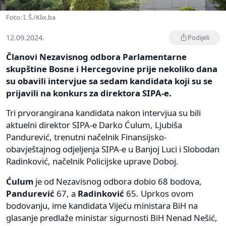
Foto: I. Š./Klix.ba
12.09.2024.
Podijeli
Članovi Nezavisnog odbora Parlamentarne
skupštine Bosne i Hercegovine prije nekoliko dana
su obavili intervjue sa sedam kandidata koji su se
prijavili na konkurs za direktora SIPA-e.
Tri prvorangirana kandidata nakon intervjua su bili
aktuelni direktor SIPA-e Darko Ćulum, Ljubiša
Pandurević, trenutni načelnik Finansijsko-
obavještajnog odjeljenja SIPA-e u Banjoj Luci i Slobodan
Radinković, načelnik Policijske uprave Doboj.
Ćulum
je od Nezavisnog odbora dobio 68 bodova,
Pandurević
67, a
Radinković
65. Uprkos ovom
bodovanju, ime kandidata Vijeću ministara BiH na
glasanje predlaže ministar sigurnosti BiH Nenad Nešić,