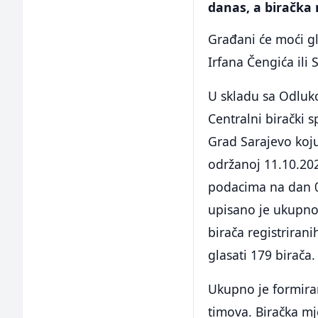
danas, a biračka 
Građani će moći gl
Irfana Čengića il
U skladu sa Odluko
Centralni birački 
Grad Sarajevo koju
održanoj 11.10.202
podacima na dan 09
upisano je ukupn
birača registrira
glasati 179 birača.
Ukupno je formiran
timova. Biračka mj