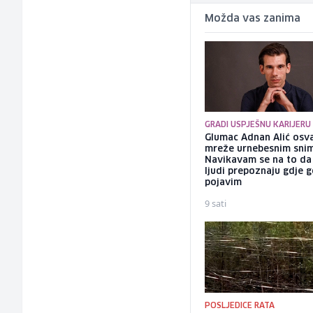
Možda vas zanima
GRADI USPJEŠNU KARIJERU
Glumac Adnan Alić osv
mreže urnebesnim sni
Navikavam se na to d
ljudi prepoznaju gdje 
pojavim
9 sati
POSLJEDICE RATA