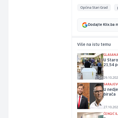
Općina Stari Grad
Dodajte Klix.ba 
Više na istu temu
GLASANJE
U Staro
21,54 
29.10.202
SARAJEV
U nedje
birača
27.10.202
ČENGIĆ I