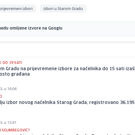
prijevremeni izbori
izbori u Starom Gradu
među omiljene izvore na Googlu
 DO 19 SATI
m Gradu na prijevremene izbore za načelnika do 15 sati izaš
posto građana
3. u 16:04
O
lju izbor novog načelnika Starog Grada, registrovano 36.195
3. u 12:41
LI SELIMBEGOVIĆ?