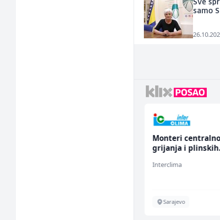
Sve spr
samo 
26.10.202
Kustos u galeriji slika
Monteri centraln
(m/ž)
grijanja i plinskih
instalacija (m)
Galerija Java
Interclima
Sarajevo
Sarajevo