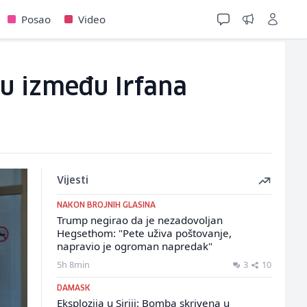
Posao
Video
ju između Irfana
Vijesti
NAKON BROJNIH GLASINA
Trump negirao da je nezadovoljan
Hegsethom: "Pete uživa poštovanje,
napravio je ogroman napredak"
5h 8min
3
10
DAMASK
Eksplozija u Siriji: Bomba skrivena u