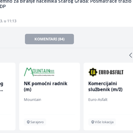
emno za biranje načelnika Starog Grada: Posmatrače tražio
SDP
3. u 11:13
KOMENTARI (84)
og
NK pomoćni radnik
Komercijalni
(m)
službenik (m/ž)
Mountain
Euro-Asfalt
Sarajevo
Više lokacija