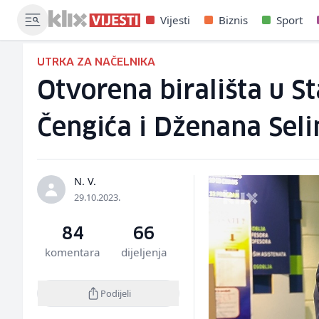
Vijesti
Biznis
Sport
UTRKA ZA NAČELNIKA
Otvorena birališta u S
Čengića i Dženana Sel
N. V.
29.10.2023.
84
66
komentara
dijeljenja
Podijeli