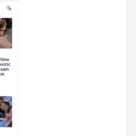
filmu
ovičić
nisam
kim