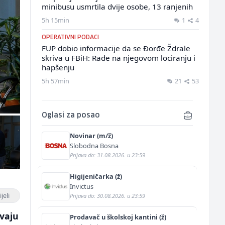
minibusu usmrtila dvije osobe, 13 ranjenih
5h 15min
1
4
OPERATIVNI PODACI
FUP dobio informacije da se Đorđe Ždrale
skriva u FBiH: Rade na njegovom lociranju i
hapšenju
5h 57min
21
53
Oglasi za posao
Novinar (m/ž)
Slobodna Bosna
Prijava do: 31.08.2026. u 23:59
Higijeničarka (ž)
Invictus
jeli
Prijava do: 30.08.2026. u 23:59
avaju
Prodavač u školskoj kantini (ž)