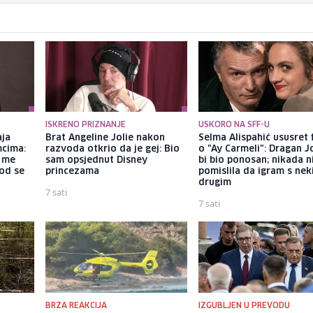
ISKRENO PRIZNANJE
USKORO NA SFF-U
aja
Brat Angeline Jolie nakon
Selma Alispahić ususret 
mcima:
razvoda otkrio da je gej: Bio
o "Ay Carmeli": Dragan J
a me
sam opsjednut Disney
bi bio ponosan; nikada 
god se
princezama
pomislila da igram s ne
drugim
7 sati
7 sati
BRZA REAKCIJA
IZGUBLJEN U PREVODU