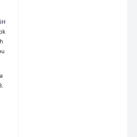
BiH
dok
ih
bu
ka
3.