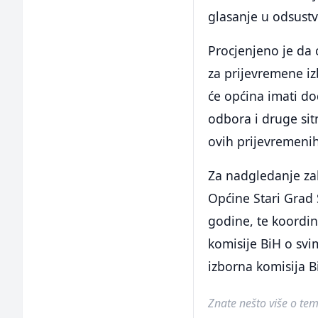
glasanje u odsust
Procjenjeno je da 
za prijevremene iz
će općina imati d
odbora i druge sit
ovih prijevremenih
Za nadgledanje za
Općine Stari Grad 
godine, te koordin
komisije BiH o svi
izborna komisija B
Znate nešto više o temi 