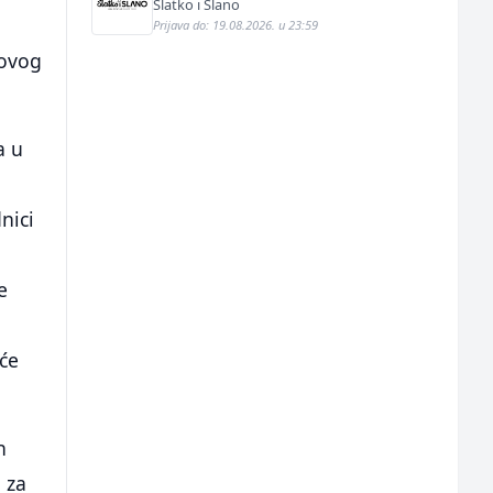
Slatko i Slano
Prijava do: 19.08.2026. u 23:59
-ovog
a u
nici
e
će
h
 za