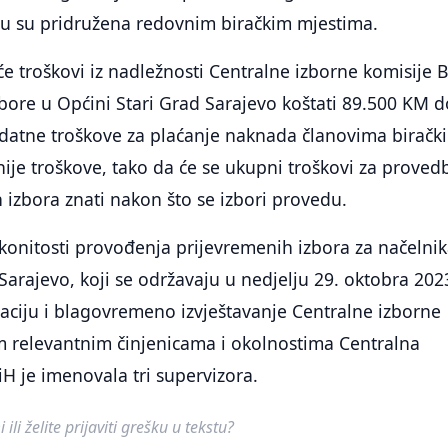
vu su pridružena redovnim biračkim mjestima.
će troškovi iz nadležnosti Centralne izborne komisije 
bore u Općini Stari Grad Sarajevo koštati 89.500 KM 
odatne troškove za plaćanje naknada članovima biračk
nije troškove, tako da će se ukupni troškovi za proved
 izbora znati nakon što se izbori provedu.
konitosti provođenja prijevremenih izbora za načelni
Sarajevo, koji se održavaju u nedjelju 29. oktobra 202
aciju i blagovremeno izvještavanje Centralne izborne
m relevantnim činjenicama i okolnostima Centralna
iH je imenovala tri supervizora.
ili želite prijaviti grešku u tekstu?