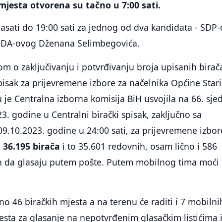
mjesta otvorena su tačno u 7:00 sati.
asati do 19:00 sati za jednog od dva kandidata - SDP
i SDA-ovog Dženana Selimbegovića.
m o zaključivanju i potvrđivanju broja upisanih birač
spisak za prijevremene izbore za načelnika Općine Stari
 je Centralna izborna komisija BiH usvojila na 66. sjed
3. godine u Centralni birački spisak, zaključno sa
.10.2023. godine u 24:00 sati, za prijevremene izbor
o
36.195 birača
i to 35.601 redovnih, osam lično i 586
nih da glasaju putem pošte. Putem mobilnog tima moći 
o 46 biračkih mjesta a na terenu će raditi i 7 mobilni
esta za glasanje na nepotvrđenim glasačkim listićima i