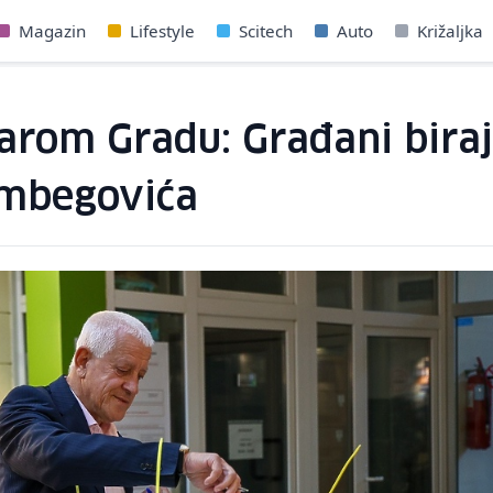
Magazin
Lifestyle
Scitech
Auto
Križaljka
tarom Gradu: Građani bira
imbegovića