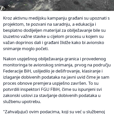
Kroz aktivnu medijsku kampanju građani su upoznati s
projektom, te pozvani na saradnju, a edukacija i
besplatno dodijeljen materijal za obilježavanje bile su
izuzetno važne stavke u cijelom procesu u kojem su
važan doprinos dali i građani Ilidže kako bi avionsko
snimanje moglo početi.
Nakon uspješnog obilježavanja granica i provedenog
monitoringa te avionskog snimanja, prvog na području
Federacije BiH, uslijedilo je dešifrovanje, klasiranje i
izlaganje dobivenih podataka na javni uvid čime je sam
proces obnove premjera uspješno završen. To su
potvrdili inspektori FGU FBiH, čime su ispunjeni svi
zakonski uslovi za stavljanje dobivenih podataka u
službenu upotrebu.
"Zahvaljujući ovim podacima, koji su već u službenoj