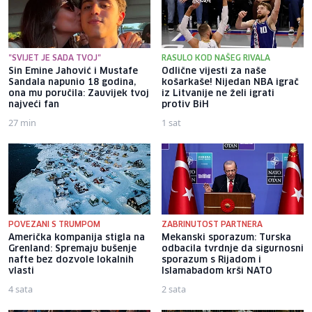
"SVIJET JE SADA TVOJ"
RASULO KOD NAŠEG RIVALA
Sin Emine Jahović i Mustafe
Odlične vijesti za naše
Sandala napunio 18 godina,
košarkaše! Nijedan NBA igrač
ona mu poručila: Zauvijek tvoj
iz Litvanije ne želi igrati
najveći fan
protiv BiH
27 min
1 sat
POVEZANI S TRUMPOM
ZABRINUTOST PARTNERA
Američka kompanija stigla na
Mekanski sporazum: Turska
Grenland: Spremaju bušenje
odbacila tvrdnje da sigurnosni
nafte bez dozvole lokalnih
sporazum s Rijadom i
vlasti
Islamabadom krši NATO
4 sata
2 sata