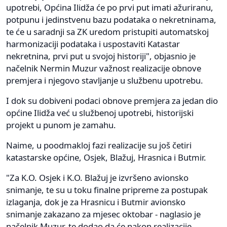
upotrebi, Općina Ilidža će po prvi put imati ažuriranu,
potpunu i jedinstvenu bazu podataka o nekretninama,
te će u saradnji sa ZK uredom pristupiti automatskoj
harmonizaciji podataka i uspostaviti Katastar
nekretnina, prvi put u svojoj historiji", objasnio je
načelnik Nermin Muzur važnost realizacije obnove
premjera i njegovo stavljanje u službenu upotrebu.
I dok su dobiveni podaci obnove premjera za jedan dio
općine Ilidža već u službenoj upotrebi, historijski
projekt u punom je zamahu.
Naime, u poodmakloj fazi realizacije su još četiri
katastarske općine, Osjek, Blažuj, Hrasnica i Butmir.
"Za K.O. Osjek i K.O. Blažuj je izvršeno avionsko
snimanje, te su u toku finalne pripreme za postupak
izlaganja, dok je za Hrasnicu i Butmir avionsko
snimanje zakazano za mjesec oktobar - naglasio je
načelnik Muzur, te dodao da će nakon realizacije