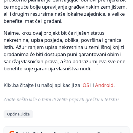
će moguće bolje upravljanje građevinskim zemljištem,
ali i drugim resursima naše lokalne zajednice, a velike
benefite imat će i građani.
Naime, kroz ovaj projekt bit će riješen status
nekretnina, upisa posjeda, oblika, površina i granica
istih. Ažuriranjem upisa nekretnina u zemljišnoj knjizi
građanima će biti dostupan puni garantovani obim i
sadržaj vlasničkih prava, a što podrazumijeva sve one
benefite koje garancija vlasništva nudi.
Klix.ba čitajte i u našoj aplikaciji za
iOS
ili
Android
.
Znate nešto više o temi ili želite prijaviti grešku u tekstu?
Općina Ilidža