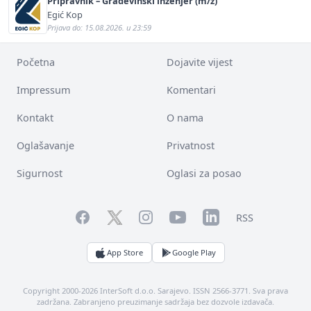
Pripravnik – Građevinski inženjer (m/ž)
Egić Kop
Prijava do: 15.08.2026. u 23:59
Početna
Dojavite vijest
Impressum
Komentari
Kontakt
O nama
Oglašavanje
Privatnost
Sigurnost
Oglasi za posao
Facebook
YouTube
LinkedIn
Twitter
Instagram
RSS
App Store
Google Play
Copyright 2000-2026 InterSoft d.o.o. Sarajevo. ISSN 2566-3771. Sva prava
zadržana. Zabranjeno preuzimanje sadržaja bez dozvole izdavača.