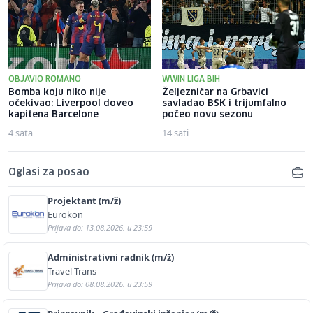
OBJAVIO ROMANO
WWIN LIGA BIH
Bomba koju niko nije
Željezničar na Grbavici
očekivao: Liverpool doveo
savladao BSK i trijumfalno
kapitena Barcelone
počeo novu sezonu
4 sata
14 sati
Oglasi za posao
Projektant (m/ž)
Eurokon
Prijava do: 13.08.2026. u 23:59
Administrativni radnik (m/ž)
Travel-Trans
Prijava do: 08.08.2026. u 23:59