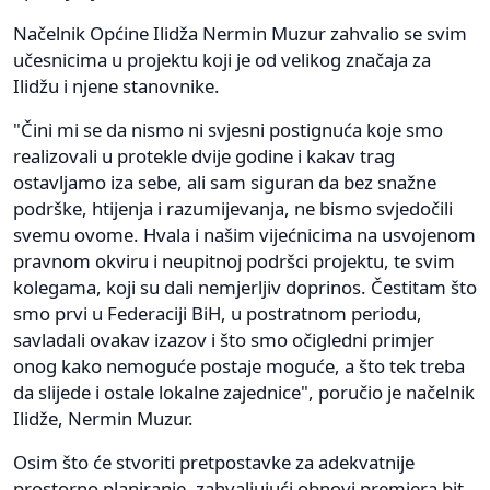
Načelnik Općine Ilidža Nermin Muzur zahvalio se svim
učesnicima u projektu koji je od velikog značaja za
Ilidžu i njene stanovnike.
"Čini mi se da nismo ni svjesni postignuća koje smo
realizovali u protekle dvije godine i kakav trag
ostavljamo iza sebe, ali sam siguran da bez snažne
podrške, htijenja i razumijevanja, ne bismo svjedočili
svemu ovome. Hvala i našim vijećnicima na usvojenom
pravnom okviru i neupitnoj podršci projektu, te svim
kolegama, koji su dali nemjerljiv doprinos. Čestitam što
smo prvi u Federaciji BiH, u postratnom periodu,
savladali ovakav izazov i što smo očigledni primjer
onog kako nemoguće postaje moguće, a što tek treba
da slijede i ostale lokalne zajednice", poručio je načelnik
Ilidže, Nermin Muzur.
Osim što će stvoriti pretpostavke za adekvatnije
prostorno planiranje, zahvaljujući obnovi premjera bit