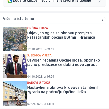
Dodajte Klix.ba među omiljene izvore na Googlu
Više na istu temu
OPĆINA ILIDŽA
Objavljen oglas za obnovu premjera
katastarskih općina Butmir i Hrasnica
12.10.2023. u 09:41
SJEDNICA VIJEĆA
Usvojen rebalans Općine Ilidža, općinsko
javno preduzeće će dobiti novu zgradu
04.10.2023. u 16:24
RADOVI U TOKU
Nastavljena obnova krovova stambenih
zgrada na području Općine Ilidža
07.09.2023. u 13:25