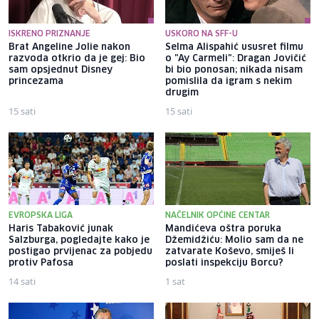
ISKRENO PRIZNANJE
USKORO NA SFF-U
Brat Angeline Jolie nakon
Selma Alispahić ususret filmu
razvoda otkrio da je gej: Bio
o "Ay Carmeli": Dragan Jovičić
sam opsjednut Disney
bi bio ponosan; nikada nisam
princezama
pomislila da igram s nekim
drugim
15 sati
15 sati
EVROPSKA LIGA
NAČELNIK OPĆINE CENTAR
Haris Tabaković junak
Mandićeva oštra poruka
Salzburga, pogledajte kako je
Džemidžiću: Molio sam da ne
postigao prvijenac za pobjedu
zatvarate Koševo, smiješ li
protiv Pafosa
poslati inspekciju Borcu?
14 sati
1 sat