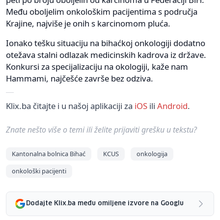
Među oboljelim onkološkim pacijentima s područja
Krajine, najviše je onih s karcinomom pluća.
Ionako tešku situaciju na bihaćkoj onkologiji dodatno
otežava stalni odlazak medicinskih kadrova iz države.
Konkursi za specijalizaciju na okologiji, kaže nam
Hammami, najčešće završe bez odziva.
Klix.ba čitajte i u našoj aplikaciji za
iOS
ili
Android
.
Znate nešto više o temi ili želite prijaviti grešku u tekstu?
Kantonalna bolnica Bihać
KCUS
onkologija
onkološki pacijenti
Dodajte Klix.ba među omiljene izvore na Googlu