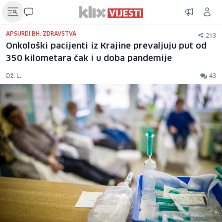
213
APSURDI BH. ZDRAVSTVA
Onkološki pacijenti iz Krajine prevaljuju put od
350 kilometara čak i u doba pandemije
Dž. L.
43