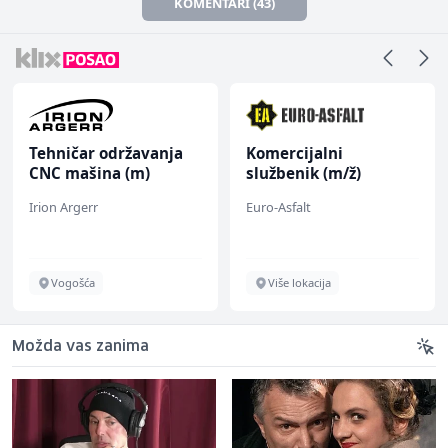
KOMENTARI (43)
Tehničar održavanja
Komercijalni
CNC mašina (m)
službenik (m/ž)
Irion Argerr
Euro-Asfalt
Vogošća
Više lokacija
Možda vas zanima