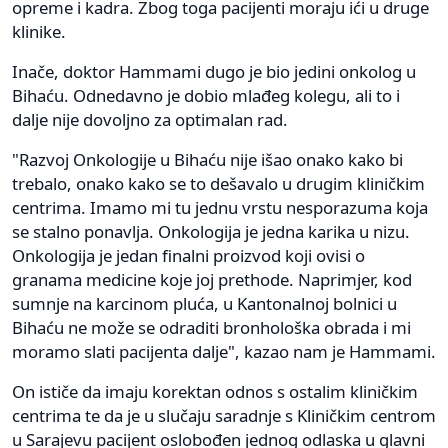
opreme i kadra. Zbog toga pacijenti moraju ići u druge
klinike.
Inače, doktor Hammami dugo je bio jedini onkolog u
Bihaću. Odnedavno je dobio mlađeg kolegu, ali to i
dalje nije dovoljno za optimalan rad.
"Razvoj Onkologije u Bihaću nije išao onako kako bi
trebalo, onako kako se to dešavalo u drugim kliničkim
centrima. Imamo mi tu jednu vrstu nesporazuma koja
se stalno ponavlja. Onkologija je jedna karika u nizu.
Onkologija je jedan finalni proizvod koji ovisi o
granama medicine koje joj prethode. Naprimjer, kod
sumnje na karcinom pluća, u Kantonalnoj bolnici u
Bihaću ne može se odraditi bronhološka obrada i mi
moramo slati pacijenta dalje", kazao nam je Hammami.
On ističe da imaju korektan odnos s ostalim kliničkim
centrima te da je u slučaju saradnje s Kliničkim centrom
u Sarajevu pacijent oslobođen jednog odlaska u glavni