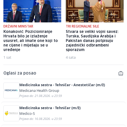
DRŽAVNI MINISTAR
TRI REGIONALNE SILE
Konaković: Pozicioniranje
Stvara se veliki vojni savez:
Hrvata bilo je izlaženje
Turska, Saudijska Arabija i
ususret, ali imate one koji to
Pakistan danas potpisuju
ne cijene i miješaju se u
zajednički odbrambeni
uređenje
sporazum
1 sat
4 sata
Oglasi za posao
Medicinska sestra - Tehničar - Anestetičar (m/ž)
Medicana Health Group
Prijava do: 21.08.2026. u 23:59
Medicinska sestra - Tehničar (m/ž)
Medico-S
Prijava do: 16.08.2026. u 23:59