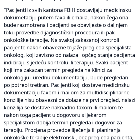
"Pacijenti iz svih kantona FBiH dostavljaju medicinsku
dokumetaciju putem faxa ili emaila, nakon čega ona
bude razmotrena i pacijenti se obavijeste o daljnjem
toku provedbe dijagnostičkih procedura ili pak
onkološke terapije. Na svakoj zakazanoj kontroli
pacijente nakon obavezne trijaže pregleda specijalista
onkolog, koji zavisno od nalaza i općeg stanja pacijenta
indiciraju sljedeću kontrolu ili terapiju. Svaki pacijent
koji ima zakazan termin pregleda na Klinici za
onkologiju i urednu dokumentaciju, bude pregledan i
po potrebi tretiran. Pacijenti koji dostave medicinsku
dokumentaciju faxom i mailom za multidisciplinarne
konzilije nisu obavezni da dolaze na prvi pregled, nalazi
konzilija se dostave naknadno faxom ili mailom te
nakon toga pacijent u dogovoru s ljekarom
specijalistom dobija termin pregleda i dogovor za
terapiju. Procjena provedbe liječenja ili planiranja
onkološke terapije elektronski, bez pregleda pacijenta,