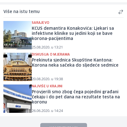
Više na istu temu
SARAJEVO
KCUS demantira Konakovića: Ljekari sa
infektivne klinike su jedini koji se bave
korona-pacijentima
25.08.2020. u 13:21
DISKUSIJA O MJERAMA
Prekinuta sjednica Skupštine Kantona:
Korona neka sačeka do sljedeće sedmice
20.08.2020. u 19:38
NAJVIŠE U KRAJINI
Provjerili smo zbog čega pojedini građani
čekaju i do pet dana na rezultate testa na
koronu
26.06.2020. u 14:24