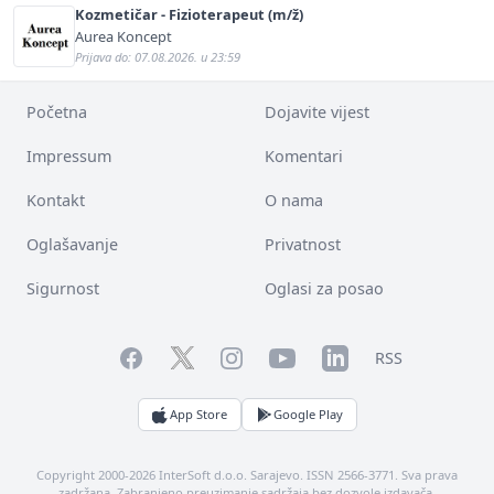
Kozmetičar - Fizioterapeut (m/ž)
Aurea Koncept
Prijava do: 07.08.2026. u 23:59
Početna
Dojavite vijest
Impressum
Komentari
Kontakt
O nama
Oglašavanje
Privatnost
Sigurnost
Oglasi za posao
Facebook
YouTube
LinkedIn
Twitter
Instagram
RSS
App Store
Google Play
Copyright 2000-2026 InterSoft d.o.o. Sarajevo. ISSN 2566-3771. Sva prava
zadržana. Zabranjeno preuzimanje sadržaja bez dozvole izdavača.