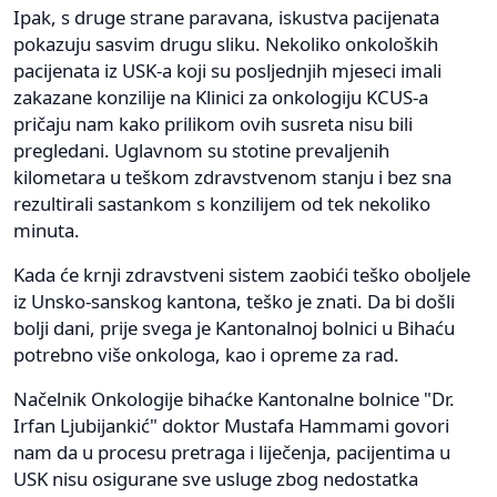
Ipak, s druge strane paravana, iskustva pacijenata
pokazuju sasvim drugu sliku. Nekoliko onkoloških
pacijenata iz USK-a koji su posljednjih mjeseci imali
zakazane konzilije na Klinici za onkologiju KCUS-a
pričaju nam kako prilikom ovih susreta nisu bili
pregledani. Uglavnom su stotine prevaljenih
kilometara u teškom zdravstvenom stanju i bez sna
rezultirali sastankom s konzilijem od tek nekoliko
minuta.
Kada će krnji zdravstveni sistem zaobići teško oboljele
iz Unsko-sanskog kantona, teško je znati. Da bi došli
bolji dani, prije svega je Kantonalnoj bolnici u Bihaću
potrebno više onkologa, kao i opreme za rad.
Načelnik Onkologije bihaćke Kantonalne bolnice "Dr.
Irfan Ljubijankić" doktor Mustafa Hammami govori
nam da u procesu pretraga i liječenja, pacijentima u
USK nisu osigurane sve usluge zbog nedostatka