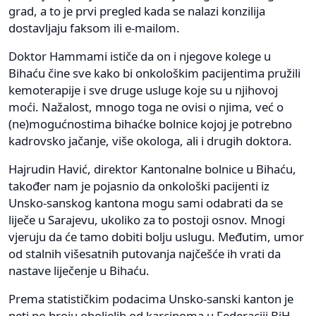
grad, a to je prvi pregled kada se nalazi konzilija
dostavljaju faksom ili e-mailom.
Doktor Hammami ističe da on i njegove kolege u
Bihaću čine sve kako bi onkološkim pacijentima pružili
kemoterapije i sve druge usluge koje su u njihovoj
moći. Nažalost, mnogo toga ne ovisi o njima, već o
(ne)mogućnostima bihaćke bolnice kojoj je potrebno
kadrovsko jačanje, više okologa, ali i drugih doktora.
Hajrudin Havić, direktor Kantonalne bolnice u Bihaću,
također nam je pojasnio da onkološki pacijenti iz
Unsko-sanskog kantona mogu sami odabrati da se
liječe u Sarajevu, ukoliko za to postoji osnov. Mnogi
vjeruju da će tamo dobiti bolju uslugu. Međutim, umor
od stalnih višesatnih putovanja najčešće ih vrati da
nastave liječenje u Bihaću.
Prema statističkim podacima Unsko-sanski kanton je
peti po broju oboljelih od karcinoma u Federaciji BiH.