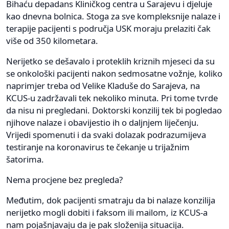
Bihaću depadans Kliničkog centra u Sarajevu i djeluje
kao dnevna bolnica. Stoga za sve kompleksnije nalaze i
terapije pacijenti s područja USK moraju prelaziti čak
više od 350 kilometara.
Nerijetko se dešavalo i proteklih kriznih mjeseci da su
se onkološki pacijenti nakon sedmosatne vožnje, koliko
naprimjer treba od Velike Kladuše do Sarajeva, na
KCUS-u zadržavali tek nekoliko minuta. Pri tome tvrde
da nisu ni pregledani. Doktorski konzilij tek bi pogledao
njihove nalaze i obavijestio ih o daljnjem liječenju.
Vrijedi spomenuti i da svaki dolazak podrazumijeva
testiranje na koronavirus te čekanje u trijažnim
šatorima.
Nema procjene bez pregleda?
Međutim, dok pacijenti smatraju da bi nalaze konzilija
nerijetko mogli dobiti i faksom ili mailom, iz KCUS-a
nam pojašnjavaju da je pak složenija situacija.