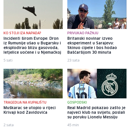
KO STOJI IZA NAPADA?
PRIVUKAO PAŽNJU
Incidenti širom Evrope: Dron
Britanski novinar izveo
iz Rumunije ušao u Bugarsku i
eksperiment u Sarajevu:
eksplodirao blizu gasovoda,
Skinuo cipele i bos hodao
letjelice uočene i u Njemačkoj
Baščaršijom 30 minuta
5 sati
23 sata
TRAGEDIJA NA KUPALIŠTU
GOSPODSKI
Muškarac se utopio u rijeci
Real Madrid pokazao zašto je
Krivaji kod Zavidovića
najveći klub na svijetu, poslali
su poruku Lionelu Messiju
2 sata
45 min