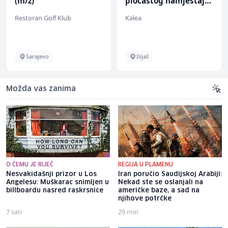
(m/ž)
pločastog namještaja
(m/ž)
Restoran Golf Klub
Kalea
Sarajevo
Ilijaš
Možda vas zanima
O ČEMU JE RIJEČ
REGIJA U PLAMENU
Nesvakidašnji prizor u Los
Iran poručio Saudijskoj Arabiji:
Angelesu: Muškarac snimljen u
Nekad ste se oslanjali na
billboardu nasred raskrsnice
američke baze, a sad na
njihove potrčke
7 sati
29 min