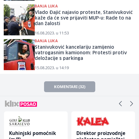
BANJA LUKA
Vlado Đajić najavio proteste, Stanivuković
kaže da će sve prijaviti MUP-u: Rade to na
dan žalosti
16.08.2023. u 11:53
BANJA LUKA
Stanivuković kancelariju zamijenio
vatrogasnim kamionom: Protesti protiv
deložacije s parkinga
15.08.2023. u 14:19
KOMENTARI (32)
Kuhinjski pomoćnik
Direktor proizvodnje