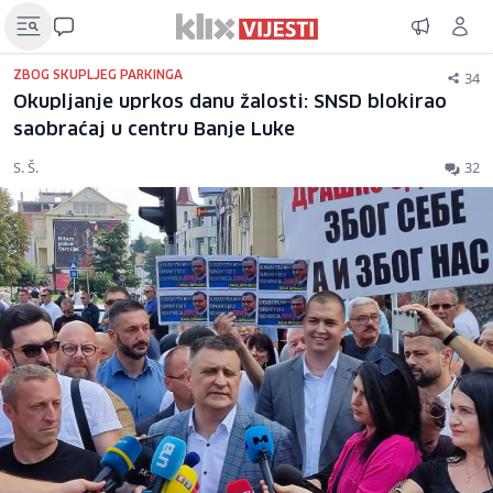
34
ZBOG SKUPLJEG PARKINGA
Okupljanje uprkos danu žalosti: SNSD blokirao
saobraćaj u centru Banje Luke
S. Š.
32