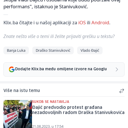
performans", istaknuo je Stanivuković.
Klix.ba čitajte i u našoj aplikaciji za
iOS
ili
Android
.
Znate nešto više o temi ili želite prijaviti grešku u tekstu?
Banja Luka
Draško Stanivuković
Vlado Đajić
Dodajte Klix.ba među omiljene izvore na Googlu
Više na istu temu
SUKOB SE NASTAVLJA
Đajić predvodio protest građana
nezadovoljnih radom Draška Stanivukovića
21.08.2023. u 17:54