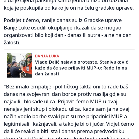
a da je cijena parkinga samo jedna u nizu od dažbina
koja je poskupila od kako je on na čelu gradske uprave.
Podsjetit ćemo, ranije danas su iz Gradske uprave
Banje Luke osudili okupljanje i kazali da se mogao
organizovati bilo koji dan - danas ili sutra - a ne na dan
žalosti.
BANJA LUKA
Vlado Đajić najavio proteste, Stanivuković
kaže da će sve prijaviti MUP-u: Rade to na
dan žalosti
"Bez imalo empatije i političkog takta oni to rade baš
danas na svojevrsni dan borbe protiv nasilja gdje su
najavili i blokade ulica. Prijavit ćemo MUP-u ovaj
nenajavljeni skup i blokadu ulica. Kada sam ja na ovaj
način vodio borbe svaki put su me pripadnici MUP-a
legitimisali i kažnjavali, a tako je bilo i jučer. Vidjet ćemo
da li će reakcija biti ista i danas prema predvodniku
skupa Vladi Đajiću i osobama koje budu podržale ovaj