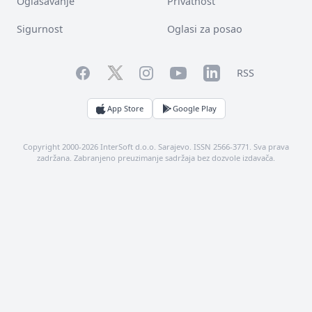
Oglašavanje
Privatnost
Sigurnost
Oglasi za posao
Facebook
YouTube
LinkedIn
Twitter
Instagram
RSS
App Store
Google Play
Copyright 2000-2026 InterSoft d.o.o. Sarajevo. ISSN 2566-3771. Sva prava
zadržana. Zabranjeno preuzimanje sadržaja bez dozvole izdavača.