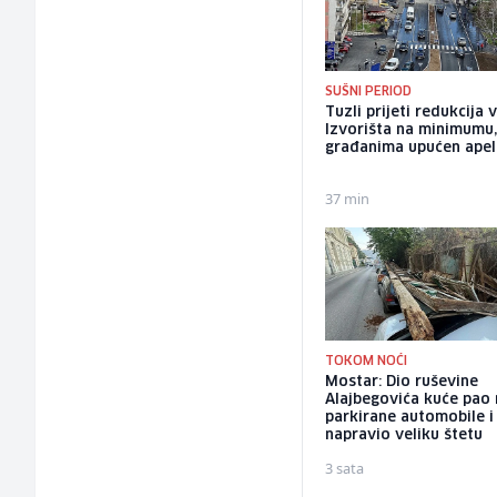
SUŠNI PERIOD
Tuzli prijeti redukcija 
Izvorišta na minimumu
građanima upućen apel
37 min
TOKOM NOĆI
Mostar: Dio ruševine
Alajbegovića kuće pao
parkirane automobile i
napravio veliku štetu
3 sata