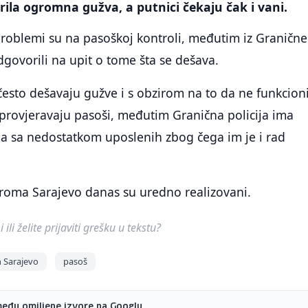
rila ogromna gužva, a putnici čekaju čak i vani.
roblemi su na pasoškoj kontroli, međutim iz Granične
odgovorili na upit o tome šta se dešava.
esto dešavaju gužve i s obzirom na to da ne funkcion
 provjeravaju pasoši, međutim Granična policija ima
a sa nedostatkom uposlenih zbog čega im je i rad
droma Sarajevo danas su uredno realizovani.
ili želite prijaviti grešku u tekstu?
 Sarajevo
pasoš
među omiljene izvore na Googlu