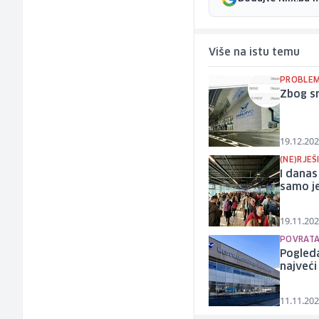
Više na istu temu
PROBLEMI
Zbog s
19.12.202
(NE)RJE
I danas
samo j
19.11.202
POVRATA
Pogleda
najveći
11.11.202