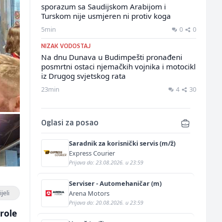
sporazum sa Saudijskom Arabijom i
Turskom nije usmjeren ni protiv koga
5min
0
0
NIZAK VODOSTAJ
Na dnu Dunava u Budimpešti pronađeni
posmrtni ostaci njemačkih vojnika i motocikl
iz Drugog svjetskog rata
23min
4
30
Oglasi za posao
Saradnik za korisnički servis (m/ž)
Express Courier
Prijava do: 23.08.2026. u 23:59
Serviser - Automehaničar (m)
jeli
Arena Motors
Prijava do: 20.08.2026. u 23:59
role