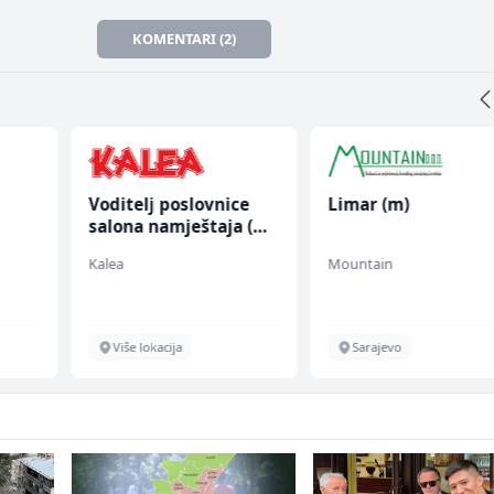
KOMENTARI (2)
Voditelj poslovnice
Limar (m)
salona namještaja (m/
ž)
Kalea
Mountain
Više lokacija
Sarajevo