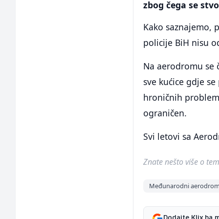
zbog čega se stvo
Kako saznajemo, p
policije BiH nisu 
Na aerodromu se č
sve kućice gdje se
hroničnih problem
ograničen.
Svi letovi sa Aero
Znate nešto više o temi 
Međunarodni aerodrom
Dodajte Klix.ba 