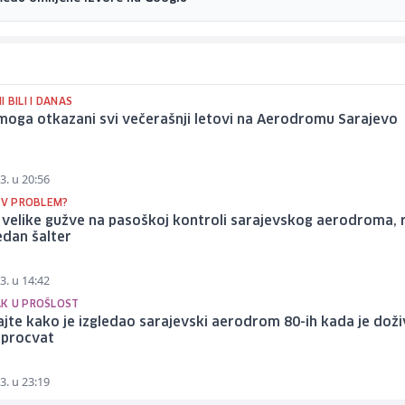
 BILI I DANAS
moga otkazani svi večerašnji letovi na Aerodromu Sarajevo
3. u 20:56
ŠIV PROBLEM?
 velike gužve na pasoškoj kontroli sarajevskog aerodroma, 
edan šalter
3. u 14:42
K U PROŠLOST
jte kako je izgledao sarajevski aerodrom 80-ih kada je doživ
 procvat
3. u 23:19