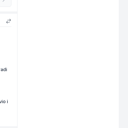
radi
io i