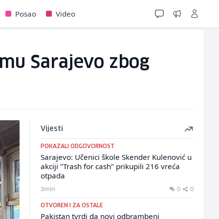
Posao
Video
omu Sarajevo zbog
Vijesti
POKAZALI ODGOVORNOST
Sarajevo: Učenici škole Skender Kulenović u
akciji "Trash for cash" prikupili 216 vreća
otpada
3min
0
0
OTVOREN I ZA OSTALE
Pakistan tvrdi da novi odbrambeni