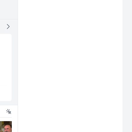
Accounting Associate
Prodajni savjetnik (m
(m/f)
ž)
Jitasa
Tehnolix
Više lokacija
Sarajevo