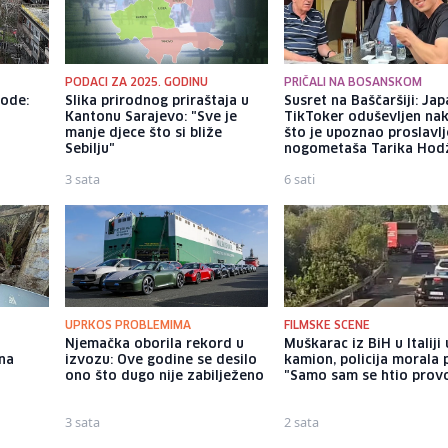
PODACI ZA 2025. GODINU
PRIČALI NA BOSANSKOM
vode:
Slika prirodnog priraštaja u
Susret na Baščaršiji: Jap
,
Kantonu Sarajevo: "Sve je
TikToker oduševljen na
manje djece što si bliže
što je upoznao proslavl
Sebilju"
nogometaša Tarika Hod
3 sata
6 sati
UPRKOS PROBLEMIMA
FILMSKE SCENE
Njemačka oborila rekord u
Muškarac iz BiH u Italiji
 na
izvozu: Ove godine se desilo
kamion, policija morala 
ono što dugo nije zabilježeno
"Samo sam se htio prov
3 sata
2 sata