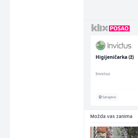
Radnik u proizvodnji
Higijeničarka (ž)
(m/ž)
RAMA-GLAS
Invictus
Sarajevo
Sarajevo
Možda vas zanima