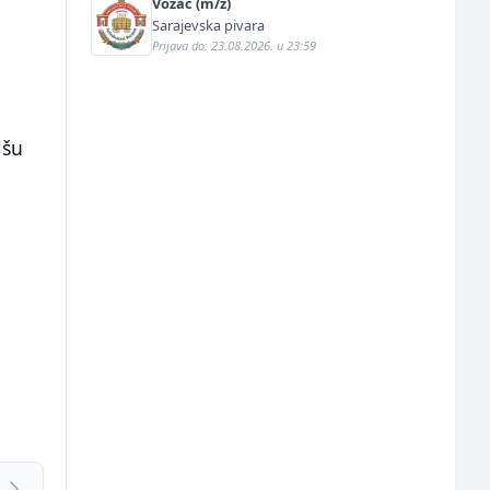
Vozač (m/ž)
Sarajevska pivara
Prijava do: 23.08.2026. u 23:59
išu