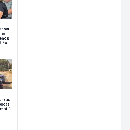
anski
kon
jenog
žića
 ukrao
pucati:
ozati"