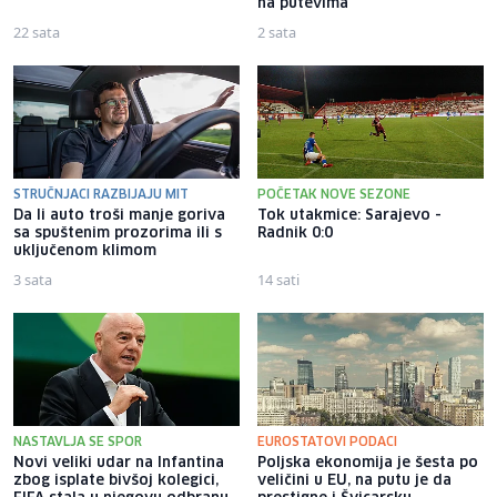
na putevima
22 sata
2 sata
STRUČNJACI RAZBIJAJU MIT
POČETAK NOVE SEZONE
Da li auto troši manje goriva
Tok utakmice: Sarajevo -
sa spuštenim prozorima ili s
Radnik 0:0
uključenom klimom
3 sata
14 sati
NASTAVLJA SE SPOR
EUROSTATOVI PODACI
Novi veliki udar na Infantina
Poljska ekonomija je šesta po
zbog isplate bivšoj kolegici,
veličini u EU, na putu je da