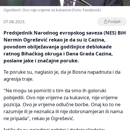
Ogrešević: Ovo nije vrijeme za kukavice (Foto: Facebook)
07.08.2023.
Podijeli
Predsjednik Narodnog evropskog saveza (NES) BiH
Nermin Ogrešević rekao je da su iz Cazina,
povodom obilježavanja godišnjice deblokade
ratnog Bihaćkog okruga i Dana Grada Cazina,
poslane jake i značajne poruke.
Te poruke su, naglasio je, da je Bosna napadnuta i da
agresija traje.
"Ne mogu se pomiriti s tim da smo ih goloruki
pobijedili. Ovo nije vrijeme za kukavice, nije vrijeme
pozicija. Ovo je vrijeme odlučne borbe. Onaj ko to ne
razumije ili je neznalica ili nije dobronamjeran ili nama
ne pripada", rekao je Ogrešević.
Ističe da su pojedinci nebitni i dodaje sljedeće: