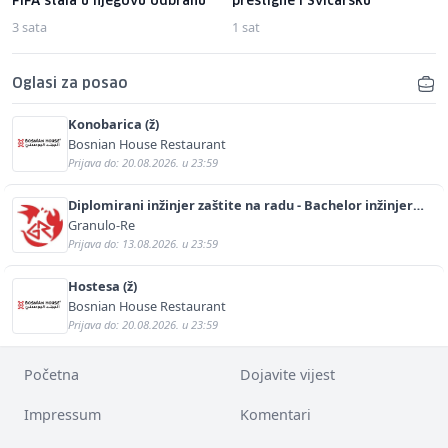
FIFA stala u njegovu odbranu
prestigne i Švicarsku
3 sata
1 sat
Oglasi za posao
Konobarica (ž)
Bosnian House Restaurant
Prijava do: 20.08.2026. u 23:59
Diplomirani inžinjer zaštite na radu - Bachelor inžinjer
sigurnosti i pomoći (m/ž)
Granulo-Re
Prijava do: 13.08.2026. u 23:59
Hostesa (ž)
Bosnian House Restaurant
Prijava do: 20.08.2026. u 23:59
Početna
Dojavite vijest
Impressum
Komentari