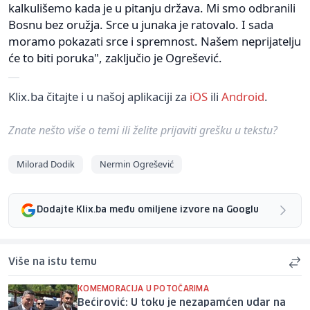
kalkulišemo kada je u pitanju država. Mi smo odbranili
Bosnu bez oružja. Srce u junaka je ratovalo. I sada
moramo pokazati srce i spremnost. Našem neprijatelju
će to biti poruka", zaključio je Ogrešević.
Klix.ba čitajte i u našoj aplikaciji za
iOS
ili
Android
.
Znate nešto više o temi ili želite prijaviti grešku u tekstu?
Milorad Dodik
Nermin Ogrešević
Dodajte Klix.ba među omiljene izvore na Googlu
Više na istu temu
KOMEMORACIJA U POTOČARIMA
Bećirović: U toku je nezapamćen udar na