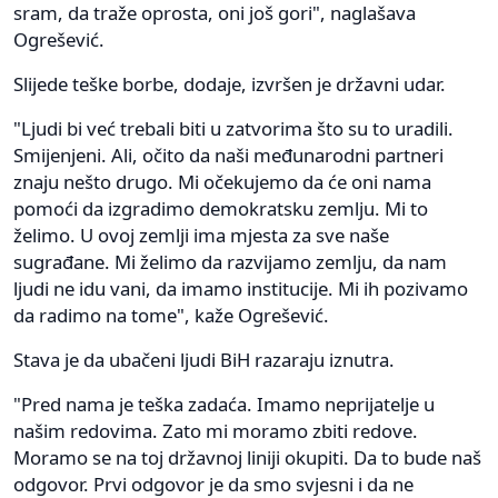
sram, da traže oprosta, oni još gori", naglašava
Ogrešević.
Slijede teške borbe, dodaje, izvršen je državni udar.
"Ljudi bi već trebali biti u zatvorima što su to uradili.
Smijenjeni. Ali, očito da naši međunarodni partneri
znaju nešto drugo. Mi očekujemo da će oni nama
pomoći da izgradimo demokratsku zemlju. Mi to
želimo. U ovoj zemlji ima mjesta za sve naše
sugrađane. Mi želimo da razvijamo zemlju, da nam
ljudi ne idu vani, da imamo institucije. Mi ih pozivamo
da radimo na tome", kaže Ogrešević.
Stava je da ubačeni ljudi BiH razaraju iznutra.
"Pred nama je teška zadaća. Imamo neprijatelje u
našim redovima. Zato mi moramo zbiti redove.
Moramo se na toj državnoj liniji okupiti. Da to bude naš
odgovor. Prvi odgovor je da smo svjesni i da ne