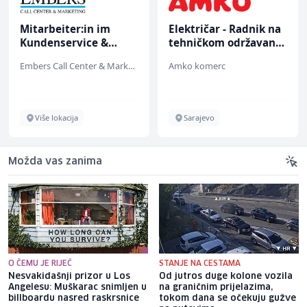
Mitarbeiter:in im
Električar - Radnik na
Kundenservice &
tehničkom održavanju
Support (m/w/d)
(m/ž)
Embers Call Center & Marketing
Amko komerc
Više lokacija
Sarajevo
Možda vas zanima
O ČEMU JE RIJEČ
STANJE NA CESTAMA
Nesvakidašnji prizor u Los
Od jutros duge kolone vozila
Angelesu: Muškarac snimljen u
na graničnim prijelazima,
billboardu nasred raskrsnice
tokom dana se očekuju gužve