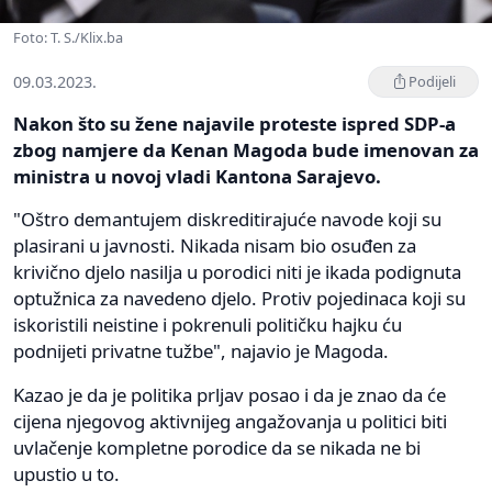
Foto: T. S./Klix.ba
09.03.2023.
Podijeli
Nakon što su žene najavile proteste ispred SDP-a
zbog namjere da Kenan Magoda bude imenovan za
ministra u novoj vladi Kantona Sarajevo.
"Oštro demantujem diskreditirajuće navode koji su
plasirani u javnosti. Nikada nisam bio osuđen za
krivično djelo nasilja u porodici niti je ikada podignuta
optužnica za navedeno djelo. Protiv pojedinaca koji su
iskoristili neistine i pokrenuli političku hajku ću
podnijeti privatne tužbe", najavio je Magoda.
Kazao je da je politika prljav posao i da je znao da će
cijena njegovog aktivnijeg angažovanja u politici biti
uvlačenje kompletne porodice da se nikada ne bi
upustio u to.