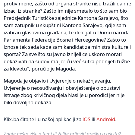
protiv mene, zašto od organa stranke nisu tražili da me
izbaci iz stranke? Zašto im nije smetalo to što sam bio
Predsjednik Turističke zajednice Kantona Sarajevo, što
sam zatupnik u skupštini Kantona Sarajevo, gdje sam
izabran glasovima građana, te delegat u Domu naroda
Parlamenta Federacije Bosne i Hercegovine? Zašto to
iznose tek sada kada sam kandidat za ministra kulture i
sporta? Za sve što su javno iznijeli ce uskoro morati
dokazivati na sudovima jer ću već sutra podnijeti tužbe
za klevetu", poručio je Magoda.
Magoda je objavio i Uvjerenje o nekažnjavanju,
Uvjerenje o neosuđivanju i obavještenje o obustavi
istrage zbog krivičnog djela Nasilje u porodici jer nije
bilo dovoljno dokaza.
Klix.ba čitajte i u našoj aplikaciji za
iOS
ili
Android
.
Znate nešto više o temi ili želite prijaviti grešku u tekstu?