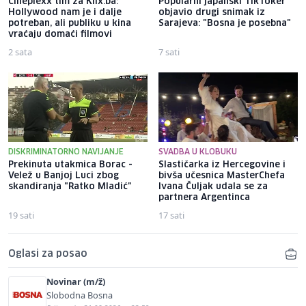
Cineplexx tim za Klix.ba:
Popularni japanski TikToker
Hollywood nam je i dalje
objavio drugi snimak iz
potreban, ali publiku u kina
Sarajeva: "Bosna je posebna"
vraćaju domaći filmovi
2 sata
7 sati
DISKRIMINATORNO NAVIJANJE
SVADBA U KLOBUKU
Prekinuta utakmica Borac -
Slastičarka iz Hercegovine i
Velež u Banjoj Luci zbog
bivša učesnica MasterChefa
skandiranja "Ratko Mladić"
Ivana Čuljak udala se za
partnera Argentinca
19 sati
17 sati
Oglasi za posao
Novinar (m/ž)
Slobodna Bosna