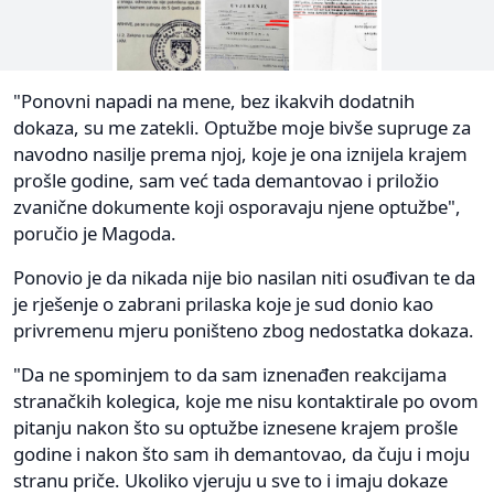
"Ponovni napadi na mene, bez ikakvih dodatnih
dokaza, su me zatekli. Optužbe moje bivše supruge za
navodno nasilje prema njoj, koje je ona iznijela krajem
prošle godine, sam već tada demantovao i priložio
zvanične dokumente koji osporavaju njene optužbe",
poručio je Magoda.
Ponovio je da nikada nije bio nasilan niti osuđivan te da
je rješenje o zabrani prilaska koje je sud donio kao
privremenu mjeru poništeno zbog nedostatka dokaza.
"Da ne spominjem to da sam iznenađen reakcijama
stranačkih kolegica, koje me nisu kontaktirale po ovom
pitanju nakon što su optužbe iznesene krajem prošle
godine i nakon što sam ih demantovao, da čuju i moju
stranu priče. Ukoliko vjeruju u sve to i imaju dokaze