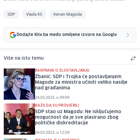
SDP
Vlada KS
Kenan Magoda
Dodajte Klix.ba među omiljene izvore na Googlu
Više na istu temu
RASPRAVA O ZLOSTAVLJANJU
Žbanić: SDP i Trojka će postavljanjem
Magode za ministra učiniti veliko nasilje
nad građanima
24.03.2023. u 09:09
KAŽU DA SU PROVJERILI
SDP stao uz Magodu: Ne isključujemo
mogućnost da je sve plasirano zbog
političke diskreditacije
09.03.2023. u 12:59