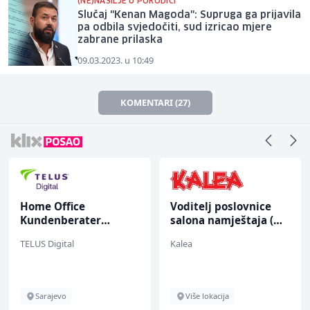
(NE)NASILJE U PORODICI
Slučaj "Kenan Magoda": Supruga ga prijavila
pa odbila svjedočiti, sud izricao mjere
zabrane prilaska
09.03.2023. u 10:49
KOMENTARI (27)
Home Office
Voditelj poslovnice
Kundenberater
salona namještaja (m/
(m/w/d) für Vattenfall
ž)
TELUS Digital
Kalea
Sarajevo
Više lokacija