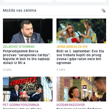
Možda vas zanima
ZELJKOVIĆ OTVORENO
JEDNA ADRESA ZA SVE
Potpredsjednik Borca
Bliži se 1. septembar: Evo šta
prozvao "sarajevsku čaršiju":
sve trebate kupiti do prvog
Najviše ih boli to što najbolji
zvona i gdje račun neće biti
dolazi iz RS-a
ogroman
3 sata
2 sata
PET GODINA POSLOVANJA
UGODAN RAZGOVOR