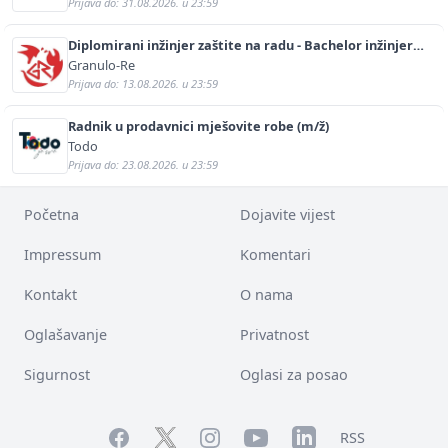
Prijava do: 31.08.2026. u 23:59
Diplomirani inžinjer zaštite na radu - Bachelor inžinjer
sigurnosti i pomoći (m/ž)
Granulo-Re
Prijava do: 13.08.2026. u 23:59
Radnik u prodavnici mješovite robe (m/ž)
Todo
Prijava do: 23.08.2026. u 23:59
Početna
Dojavite vijest
Impressum
Komentari
Kontakt
O nama
Oglašavanje
Privatnost
Sigurnost
Oglasi za posao
Facebook
YouTube
LinkedIn
Twitter
Instagram
RSS