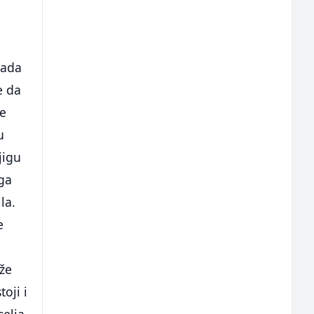
sada
e da
je
u
jigu
oga
la.
e
ože
toji i
selja