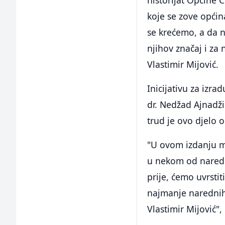
koje se zove općin
se krećemo, a da n
njihov značaj i za 
Vlastimir Mijović.
Inicijativu za izr
dr. Nedžad Ajnadžić
trud je ovo djelo o
"U ovom izdanju mo
u nekom od naredn
prije, ćemo uvrsti
najmanje narednih
Vlastimir Mijović", 