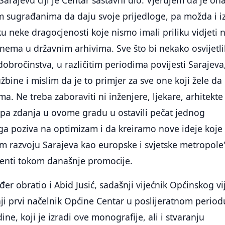
 sugrađanima da daju svoje prijedloge, pa možda i i
ku neke dragocjenosti koje nismo imali priliku vidjeti 
h nema u državnim arhivima. Sve što bi nekako osvijetli
i dobročinstva, u različitim periodima povijesti Sarajeva
žbine i mislim da je to primjer za sve one koji žele da
. Ne treba zaboraviti ni inženjere, ljekare, arhitekte 
jepa zdanja u ovome gradu u ostavili pečat jednog
ga poziva na optimizam i da kreiramo nove ideje koje
m razvoju Sarajeva kao europske i svjetske metropole
zenti tokom današnje promocije.
er obratio i Abid Jusić, sadašnji vijećnik Općinskog vi
ji prvi načelnik Općine Centar u poslijeratnom perio
ne, koji je izradi ove monografije, ali i stvaranju