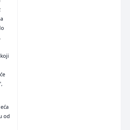
z
na
lo
,
koji
 će
",
jeća
du od