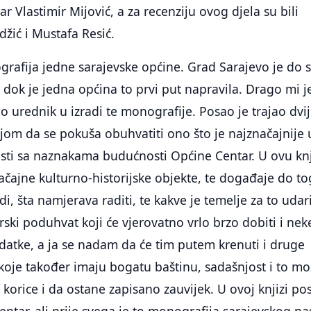
ar Vlastimir Mijović, a za recenziju ovog djela su bili
žić i Mustafa Resić.
rafija jedne sarajevske općine. Grad Sarajevo je do 
dok je jedna općina to prvi put napravila. Drago mi j
 urednik u izradi te monografije. Posao je trajao dvi
jom da se pokuša obuhvatiti ono što je najznačajnije 
osti sa naznakama budućnosti Općine Centar. U ovu kn
načajne kulturno-historijske objekte, te događaje do t
i, šta namjerava raditi, te kakve je temelje za to udari
rski poduhvat koji će vjerovatno vrlo brzo dobiti i nek
datke, a ja se nadam da će tim putem krenuti i druge
koje također imaju bogatu baštinu, sadašnjost i to m
u korice i da ostane zapisano zauvijek. U ovoj knjizi pos
entar, ali prije svega je to monografija sarajevskog na