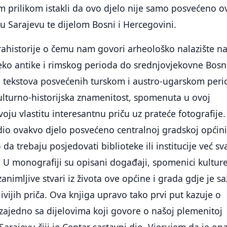
 prilikom istakli da ovo djelo nije samo posvećeno o
u Sarajevu te dijelom Bosni i Hercegovini.
rahistorije o čemu nam govori arheološko nalazište n
ko antike i rimskog perioda do srednjovjekovne Bosn
a tekstova posvećenih turskom i austro-ugarskom per
ulturno-historijska znamenitost, spomenuta u ovoj
voju vlastitu interesantnu priču uz prateće fotografije
dio ovakvo djelo posvećeno centralnoj gradskoj općini
a trebaju posjedovati biblioteke ili institucije već sv
 U monografiji su opisani događaji, spomenici kulture
 zanimljive stvari iz života ove općine i grada gdje je s
ivijih priča. Ova knjiga upravo tako prvi put kazuje o
i zajedno sa dijelovima koji govore o našoj plemenitoj
Sarajevu čiji je Centar sastavni dio. Vjerujem da je on