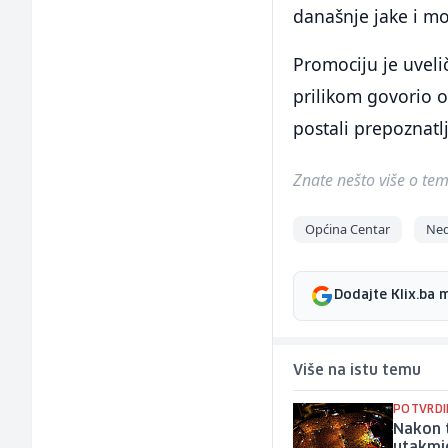
današnje jake i m
Promociju je uveli
prilikom govorio o 
postali prepoznatl
Znate nešto više o temi 
Općina Centar
Ned
Dodajte Klix.ba 
Više na istu temu
POTVRDI
Nakon t
utakmi