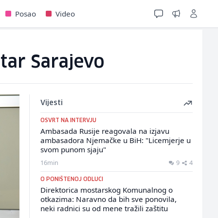
Posao
Video
tar Sarajevo
Vijesti
OSVRT NA INTERVJU
Ambasada Rusije reagovala na izjavu
ambasadora Njemačke u BiH: "Licemjerje u
svom punom sjaju"
16min
9
4
O PONIŠTENOJ ODLUCI
Direktorica mostarskog Komunalnog o
otkazima: Naravno da bih sve ponovila,
neki radnici su od mene tražili zaštitu