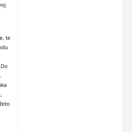
voj
a
e, te
iodu
. Do
.
aka
,
ažeto
a