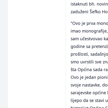
istaknuti bh. novin
zaduženi Šefko Hod
"Ovo je prva monog
imao monografije, 
sam učestvovao kao
godine sa pretenzi
prošlosti, sadašnj
smo uvrstili sve z
šta Općina sada rad
Ovo je jedan pioni
svoje nastavke, do
sarajevske općine 
lijepo da se stavi 
historijat Općine C