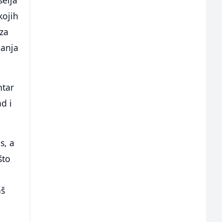
kojih
 za
danja
ntar
ad i
s, a
što
aš