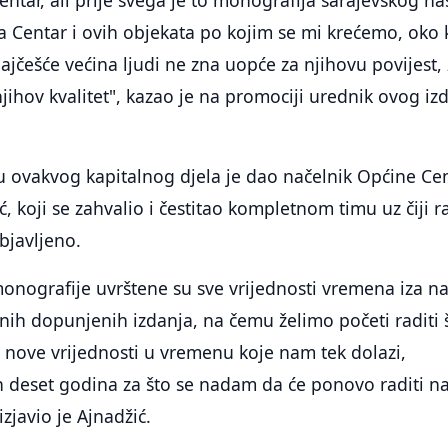
a Centar i ovih objekata po kojim se mi krećemo, oko 
ajčešće većina ljudi ne zna uopće za njihovu povijest,
njihov kvalitet", kazao je na promociji urednik ovog iz
adu ovakvog kapitalnog djela je dao načelnik Općine Ce
, koji se zahvalio i čestitao kompletnom timu uz čiji r
bjavljeno.
nografije uvrštene su sve vrijednosti vremena iza na
ih dopunjenih izdanja, na čemu želimo početi raditi 
ti nove vrijednosti u vremenu koje nam tek dolazi,
 deset godina za što se nadam da će ponovo raditi n
izjavio je Ajnadžić.