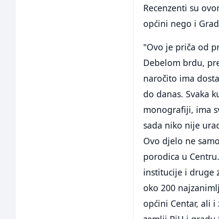
Recenzenti su ovom
općini nego i Grad
"Ovo je priča od p
Debelom brdu, pre
naročito ima dost
do danas. Svaka k
monografiji, ima s
sada niko nije ura
Ovo djelo ne samo d
porodica u Centru.
institucije i druge
oko 200 najzanimlj
općini Centar, ali 
zemlji BiH i gradu 