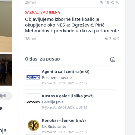
29min
18
16
SAZNALI SMO IMENA
Objavljujemo izborne liste koalicije
okupljene oko NES-a: Ogrešević, Pirić i
Mehmedović predvode utrku za parlamente
38min
3
9
Oglasi za posao
Agent u call centru (m/ž)
Poslovne novine
Prijava do: 21.08.2026. u 23:59
jeli
Kustos u galeriji slika (m/ž)
Galerija Java
e
Prijava do: 09.08.2026. u 23:59
Konobar - Šanker (m/ž)
CK Ristorante
nja
Prijava do: 23.08.2026. u 23:59