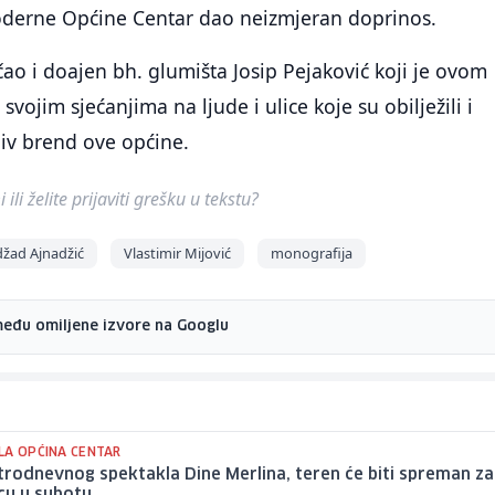
oderne Općine Centar dao neizmjeran doprinos.
čao i doajen bh. glumišta Josip Pejaković koji je ovom
svojim sjećanjima na ljude i ulice koje su obilježili i
jiv brend ove općine.
ili želite prijaviti grešku u tekstu?
žad Ajnadžić
Vlastimir Mijović
monografija
među omiljene izvore na Googlu
LA OPĆINA CENTAR
rodnevnog spektakla Dine Merlina, teren će biti spreman za
cu u subotu