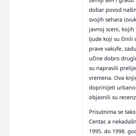
dobar povod našim
svojih sehara izvu
javnoj sceni, koji
ljude koji su činil
prave vakufe, zadu
učine dobro drugima
su napravili preli
vremena. Ova knji
doprinijeti urbano
objasnili su recen
Prisutnima se takođ
Centar, a nekadašn
1995. do 1998. godi