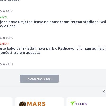
6. u 14:50
NINZI
ljena nova umjetna trava na pomoćnom terenu stadiona "As
ović Hase"
6. u 10:49
CENTAR
jte kako će izgledati novi park u Radićevoj ulici, izgradnja bi
 početi krajem augusta
6. u 21:51
KOMENTARI (38)