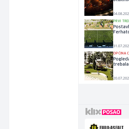
04.08.202
PRVI TRE
Postav
Ferhat
31.07.202
OPĆINA 
Pogleda
trebala
20.07.202