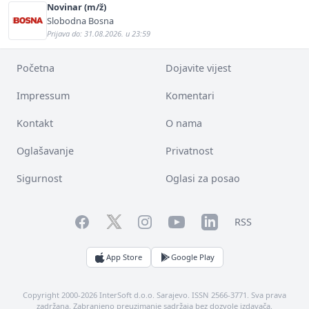
Novinar (m/ž)
Slobodna Bosna
Prijava do: 31.08.2026. u 23:59
Početna
Dojavite vijest
Impressum
Komentari
Kontakt
O nama
Oglašavanje
Privatnost
Sigurnost
Oglasi za posao
Facebook
YouTube
LinkedIn
Twitter
Instagram
RSS
App Store
Google Play
Copyright 2000-2026 InterSoft d.o.o. Sarajevo. ISSN 2566-3771. Sva prava
zadržana. Zabranjeno preuzimanje sadržaja bez dozvole izdavača.