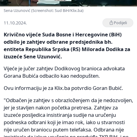
Sena Uzunović (Screenshot: Sud BiH/Klix.ba)
11.10.2024.
Podijeli
Krivično vijeće Suda Bosne i Hercegovine (BiH)
odbilo je zahtjev odbrane predsjednika bh.
entiteta Republika Srpska (RS) Milorada Dodika za
izuzeće Sene Uzunović.
Vijeće je jučer zahtjev Dodikovog branioca advokata
Gorana Bubića odbacilo kao nedopušten.
Ovu informaciju je za Klix.ba potvrdio Goran Bubić.
"Odbačen je zahtjev s obrazloženjem da je nedozvoljen,
jer je stavljen nakon početka pretresa. Zahtjev za
izuzeće posljedica insistiranja sudije na uručenju
podneska odbrani koji je imao rok, iako u stvarnosti
nije uručen braniocu putem telefaksa. Odbrana nije
insistirala da iakvo uručenje ne predviđa ZKP BiH, i ne