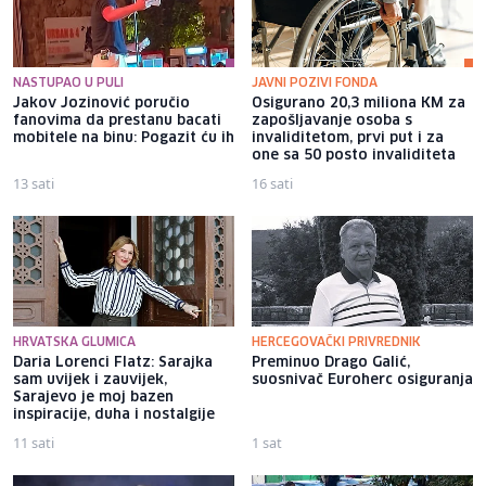
NASTUPAO U PULI
JAVNI POZIVI FONDA
Jakov Jozinović poručio
Osigurano 20,3 miliona KM za
fanovima da prestanu bacati
zapošljavanje osoba s
mobitele na binu: Pogazit ću ih
invaliditetom, prvi put i za
one sa 50 posto invaliditeta
13 sati
16 sati
HRVATSKA GLUMICA
HERCEGOVAČKI PRIVREDNIK
Daria Lorenci Flatz: Sarajka
Preminuo Drago Galić,
sam uvijek i zauvijek,
suosnivač Euroherc osiguranja
Sarajevo je moj bazen
inspiracije, duha i nostalgije
11 sati
1 sat