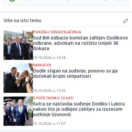
Više na istu temu
POKUŠAJ ODUGOVLAČENJA
Sud BiH odbacio komičan zahtjev Dodikove
odbrane, advokati na ročištu iznijeli 36
dokaza
16.10.2024. u 14:18
SARAJEVO
Dodik stigao na suđenje, ponovo su ga
dočekali brojni simpatizeri
16.10.2024. u 13:16
S POČETKOM U 13 SATI
Sutra se nastavlja suđenje Dodiku i Lukiću
nakon što je odbijen zahtjev za izuzećem
sutkinje Uzunović
15.10.2024. u 11:07