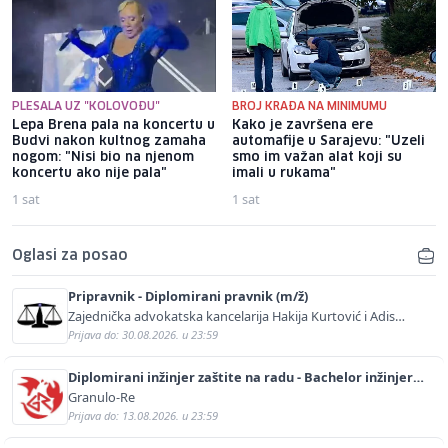
PLESALA UZ "KOLOVOĐU"
BROJ KRAĐA NA MINIMUMU
Lepa Brena pala na koncertu u
Kako je završena ere
Budvi nakon kultnog zamaha
automafije u Sarajevu: "Uzeli
nogom: "Nisi bio na njenom
smo im važan alat koji su
koncertu ako nije pala"
imali u rukama"
1 sat
1 sat
Oglasi za posao
Pripravnik - Diplomirani pravnik (m/ž)
Zajednička advokatska kancelarija Hakija Kurtović i Adis
Kurtović
Prijava do: 30.08.2026. u 23:59
Diplomirani inžinjer zaštite na radu - Bachelor inžinjer
sigurnosti i pomoći (m/ž)
Granulo-Re
Prijava do: 13.08.2026. u 23:59