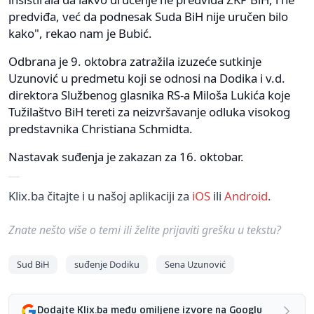
predviđa, već da podnesak Suda BiH nije uručen bilo
kako", rekao nam je Bubić.
Odbrana je 9. oktobra zatražila izuzeće sutkinje
Uzunović u predmetu koji se odnosi na Dodika i v.d.
direktora Službenog glasnika RS-a Miloša Lukića koje
Tužilaštvo BiH tereti za neizvršavanje odluka visokog
predstavnika Christiana Schmidta.
Nastavak suđenja je zakazan za 16. oktobar.
Klix.ba čitajte i u našoj aplikaciji za
iOS
ili
Android
.
Znate nešto više o temi ili želite prijaviti grešku u tekstu?
Sud BiH
suđenje Dodiku
Sena Uzunović
Dodajte Klix.ba među omiljene izvore na Googlu