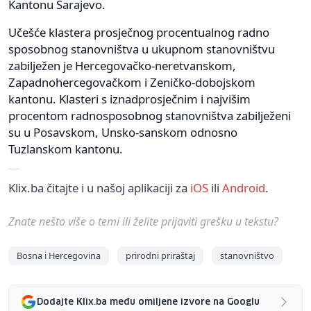
Kantonu Sarajevo.
Učešće klastera prosječnog procentualnog radno
sposobnog stanovništva u ukupnom stanovništvu
zabilježen je Hercegovačko-neretvanskom,
Zapadnohercegovačkom i Zeničko-dobojskom
kantonu. Klasteri s iznadprosječnim i najvišim
procentom radnosposobnog stanovništva zabilježeni
su u Posavskom, Unsko-sanskom odnosno
Tuzlanskom kantonu.
Klix.ba čitajte i u našoj aplikaciji za
iOS
ili
Android
.
Znate nešto više o temi ili želite prijaviti grešku u tekstu?
Bosna i Hercegovina
prirodni priraštaj
stanovništvo
Dodajte Klix.ba među omiljene izvore na Googlu