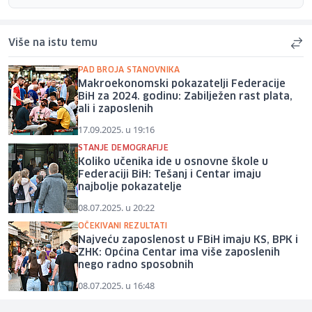
Više na istu temu
PAD BROJA STANOVNIKA
Makroekonomski pokazatelji Federacije
BiH za 2024. godinu: Zabilježen rast plata,
ali i zaposlenih
17.09.2025. u 19:16
STANJE DEMOGRAFIJE
Koliko učenika ide u osnovne škole u
Federaciji BiH: Tešanj i Centar imaju
najbolje pokazatelje
08.07.2025. u 20:22
OČEKIVANI REZULTATI
Najveću zaposlenost u FBiH imaju KS, BPK i
ZHK: Općina Centar ima više zaposlenih
nego radno sposobnih
08.07.2025. u 16:48