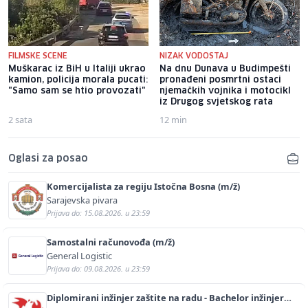
FILMSKE SCENE
NIZAK VODOSTAJ
Muškarac iz BiH u Italiji ukrao
Na dnu Dunava u Budimpešti
kamion, policija morala pucati:
pronađeni posmrtni ostaci
"Samo sam se htio provozati"
njemačkih vojnika i motocikl
iz Drugog svjetskog rata
2 sata
12 min
Oglasi za posao
Komercijalista za regiju Istočna Bosna (m/ž)
Sarajevska pivara
Prijava do: 15.08.2026. u 23:59
Samostalni računovođa (m/ž)
General Logistic
Prijava do: 09.08.2026. u 23:59
Diplomirani inžinjer zaštite na radu - Bachelor inžinjer