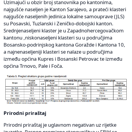
Uzimajući u obzir broj stanovnika po kantonima,
najgušće naseljen je Kanton Sarajevo, a prateći klasteri
najgušće naseljenih jedinica lokalne samouprave (JLS)
su Posavski, Tuzlanski i Zeničko-dobojski kanton.
Srednjenaseljeni klaster je u Zapadnohercegovačkom
kantonu ,niskonaseljeni klasteri su u područjima
Bosansko-podrinjskog kantona Goražde i Kantona 10,
a najnenaseljeniji klasteri se nalaze u područjima
između općina Kupres i Bosanski Petrovac te između
općina Trnovo, Pale i Foča.
Prirodni priraštaj
Prirodni priraštaj je uglavnom negativan uz rijetke
izuzetke. Raspon promjene stanovništva u FBiH se