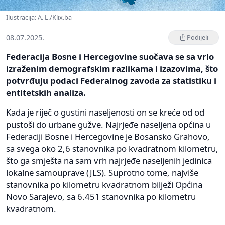
Ilustracija: A. L./Klix.ba
08.07.2025.
Podijeli
Federacija Bosne i Hercegovine suočava se sa vrlo
izraženim demografskim razlikama i izazovima, što
potvrđuju podaci Federalnog zavoda za statistiku i
entitetskih analiza.
Kada je riječ o gustini naseljenosti on se kreće od od
pustoši do urbane gužve. Najrjeđe naseljena općina u
Federaciji Bosne i Hercegovine je Bosansko Grahovo,
sa svega oko 2,6 stanovnika po kvadratnom kilometru,
što ga smješta na sam vrh najrjeđe naseljenih jedinica
lokalne samouprave (JLS). Suprotno tome, najviše
stanovnika po kilometru kvadratnom bilježi Općina
Novo Sarajevo, sa 6.451 stanovnika po kilometru
kvadratnom.