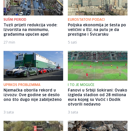
SUŠNI PERIOD
EUROSTATOVI PODACI
Tuzli prijeti redukcija vode:
Poljska ekonomija je šesta po
Izvorišta na minimumu,
veličini u EU, na putu je da
građanima upućen apel
prestigne i Švicarsku
27 min
5 sati
UPRKOS PROBLEMIMA
I TO JE MOGUĆE
Njemačka oborila rekord u
Fanovi u Srbiji šokirani: Ovako
izvozu: Ove godine se desilo
izgleda stadion od 28 miliona
ono što dugo nije zabilježeno
eura kojeg su Vučić i Dodik
otvorili nedavno
3 sata
3 sata