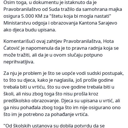
Osim toga, u dokumentu je istaknuto da je
Pravobranilaštvo od Suda tražilo da samohrana majka
osigura 5.000 KM za "štetu koja bi mogla nastati"
Ministarstvu odgoja i obrazovanja Kantona Sarajevo
ako djeca budu upisana.
Komentarišući ovaj zahtjev Pravobranilaštva, Hota
Ćatović je napomenula da je to pravna radnja koja se
može tražiti, ali da je u ovom slučaju potpuno
neprihvatljiva.
Za nju je problem je što se uopće vodi sudski postupak,
to što su djeca, kako je naglasila, još prošle godine
trebala biti u vrtiću, što su ove godine trebala biti u
školi, ali nisu zbog toga što nisu prošla kroz
predškolsko obrazovanje. Djeca su upisana u vrtić, ali
ga nisu pohađala zbog toga što im nije osigurano ono
što im je potrebno za pohađanje vrtića.
"Od školskih ustanova su dobila potvrdu da se