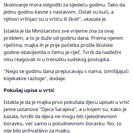
školovanje mora odgoditi za sljedeću godinu. Tako da
jednu godinu kasne s nastavom. Ostali su kući, a
njihovi vršnjaci su u vrtiću ili školi", ukazala je.
Istakla je da Ministarstvo sve vrijeme zna za ovaj
problem, a to je duže od godinu dana. Prema njenim
riječima, majka ih je prije početka prošle školske
godine obavijestila o čemu je riječ. Tvrdi da nadležni
nisu reagovali ni u trenutku sudskog postupka.
"Nego se godinu dana prepucavaju s nama, izmišljajući
kojekakve razloge", dodaje.
Pokušaj upisa u vrtić
Istakla je da je majka prvo pokušala djecu upisati u vrtić
janve ustanove "Djeca Sarajeva", a u kojem su, kako je
kazala, tvrdili da djeca ne mogu biti cjelodnevnom
boravku, već samo u poludnevnom boravku. No, to
nije bilo prihvatljivo za majku.