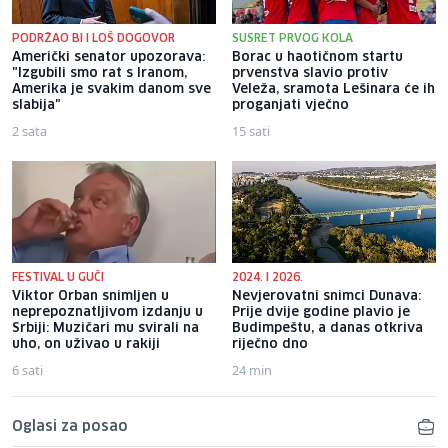
PODRŽAO BI I LOŠ DOGOVOR
SUSRET PRVOG KOLA
Američki senator upozorava:
Borac u haotičnom startu
"Izgubili smo rat s Iranom,
prvenstva slavio protiv
Amerika je svakim danom sve
Veleža, sramota Lešinara će ih
slabija"
proganjati vječno
2 sata
15 sati
FESTIVAL U GUČI
2024. I 2026.
Viktor Orban snimljen u
Nevjerovatni snimci Dunava:
neprepoznatljivom izdanju u
Prije dvije godine plavio je
Srbiji: Muzičari mu svirali na
Budimpeštu, a danas otkriva
uho, on uživao u rakiji
riječno dno
6 sati
24 min
Oglasi za posao