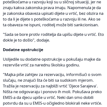
poteškoćama u razvoju koji su u sličnoj situaciji, jer ne
znaju kakva zakonska prava imaju. Napomenula je da
je zakonska obaveza upisati dijete u vrtić, bez obzira na
to da li je dijete s poteškoćama u razvoju ili ne. Ako se
ta obaveza ne ispuni, roditelj može biti sankcionisan.
"Sada se bore protiv roditelja da upišu dijete u vrtić. Eto
dokle je to došlo", dodaje.
Dodatne opstrukcije
Uslijedile su dodatne opstrukcije u pokušaju majke da
rezerviše vrtić za narednu školsku godinu.
"Majka piše zahtjev za rezervaciju, informišući o svom
slučaju, ne znajući šta će biti sa sudskom mjerom.
Tražila je rezervaciju za najbliži vrtić 'Djece Sarajeva'.
Ništa ne odgovaraju i ponovo ih moli. Pokušava preko
EMIS-a da djecu upiše u vrtić. Neki dan smo dobili
potvrdu da su u EMIS-u očigledno blokirali neke vrtiće.