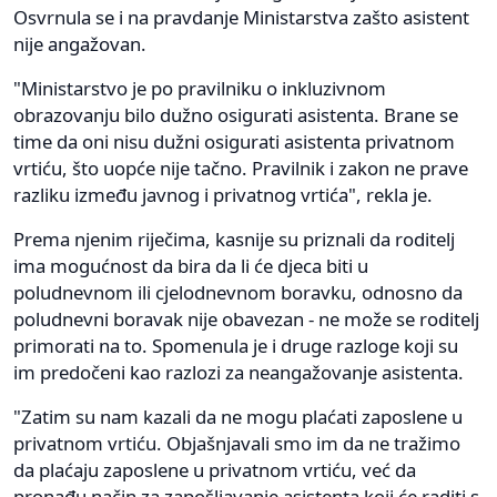
Osvrnula se i na pravdanje Ministarstva zašto asistent
nije angažovan.
"Ministarstvo je po pravilniku o inkluzivnom
obrazovanju bilo dužno osigurati asistenta. Brane se
time da oni nisu dužni osigurati asistenta privatnom
vrtiću, što uopće nije tačno. Pravilnik i zakon ne prave
razliku između javnog i privatnog vrtića", rekla je.
Prema njenim riječima, kasnije su priznali da roditelj
ima mogućnost da bira da li će djeca biti u
poludnevnom ili cjelodnevnom boravku, odnosno da
poludnevni boravak nije obavezan - ne može se roditelj
primorati na to. Spomenula je i druge razloge koji su
im predočeni kao razlozi za neangažovanje asistenta.
"Zatim su nam kazali da ne mogu plaćati zaposlene u
privatnom vrtiću. Objašnjavali smo im da ne tražimo
da plaćaju zaposlene u privatnom vrtiću, već da
pronađu način za zapošljavanje asistenta koji će raditi s