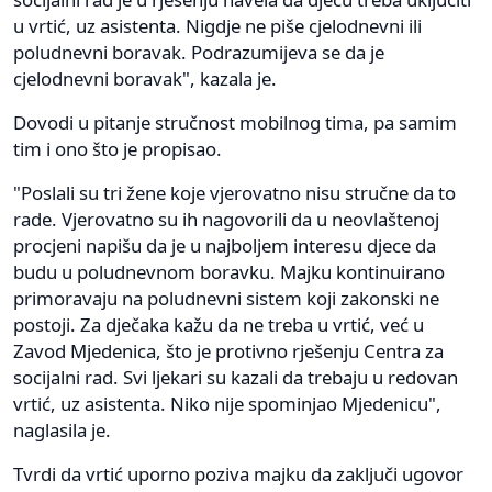
u vrtić, uz asistenta. Nigdje ne piše cjelodnevni ili
poludnevni boravak. Podrazumijeva se da je
cjelodnevni boravak", kazala je.
Dovodi u pitanje stručnost mobilnog tima, pa samim
tim i ono što je propisao.
"Poslali su tri žene koje vjerovatno nisu stručne da to
rade. Vjerovatno su ih nagovorili da u neovlaštenoj
procjeni napišu da je u najboljem interesu djece da
budu u poludnevnom boravku. Majku kontinuirano
primoravaju na poludnevni sistem koji zakonski ne
postoji. Za dječaka kažu da ne treba u vrtić, već u
Zavod Mjedenica, što je protivno rješenju Centra za
socijalni rad. Svi ljekari su kazali da trebaju u redovan
vrtić, uz asistenta. Niko nije spominjao Mjedenicu",
naglasila je.
Tvrdi da vrtić uporno poziva majku da zaključi ugovor