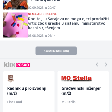
"reputacijski rizik"
02.09.2023. u 20:47
NEMA ALTERNATIVE
Roditelji u Sarajevu ne mogu djeci produžiti
vrtić zbog greške u sistemu, ministarstvo
kasni s rješenjem
03.08.2023. u 06:14
KOMENTARI (88)
Radnik u proizvodnji
Građevinski inženjer
(m/ž)
(m/ž)
Fine Food
MC-Stella