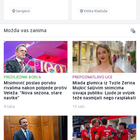
Sarajevo
Velika Kladuša
Možda vas zanima
PREDSJEDNIK BORCA
PREPOZNATLJIVO LICE
Misimović poslao poruku
Mlada glumica iz Tuzle Zerina
rivalima nakon pobjede protiv
Mujkić šaljivim snimcima
Veleža: "Nova sezona, stare
osvaja publiku: Ljude je uvijek
navike"
teže nasmijati nego rasplakati
4 sata
15 sati