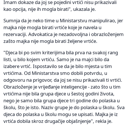
Imam dokaze da joj se pojedini vrtići nisu prikazivali
kao opcija, nije ih mogla birati", ukazala je.
Sumnja da je neko time u Ministarstvu manipulirao, jer
majka nije mogla birati vrtiće koje je navela u
rezervaciji. Advokatica je nezadovoljna i obrazloženjem
zašto majka nije mogla birati željene vrtiće.
"Djeca bi po svim kriterijima bila prva na svakoj rang
listi, u bilo kojem vrtiću. Samo je na majci bilo da
izabere vrtić. Ispostavilo se da je bilo mjesta u tim
vrtićima. Od Ministarstva smo dobili potvrdu, u
odgovoru na prigovor, da joj se nisu prikazivali ti vrtići.
Obrazloženje je vrijeđanje inteligencije - zato što u tim
vrtićima nije bila grupa djece u šestoj godini života,
nego je samo bila grupa djece tri godine do polaska u
školu, što je isto. Naziv grupe je do polaska u školu. Sva
djeca do polaska u školu mogu se upisati. Majka je iz
vrtića dobila skroz drugačije objašnjenje", rekla je.