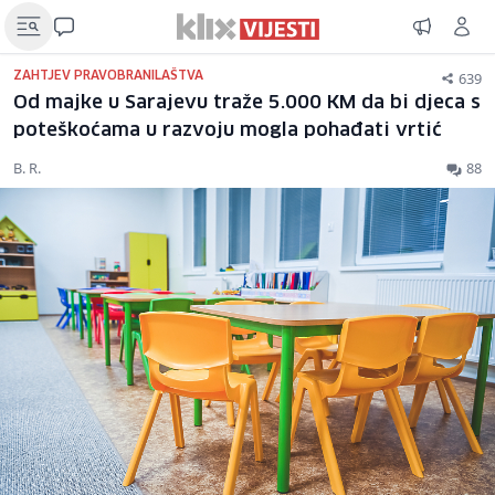
639
ZAHTJEV PRAVOBRANILAŠTVA
Od majke u Sarajevu traže 5.000 KM da bi djeca s
poteškoćama u razvoju mogla pohađati vrtić
B. R.
88