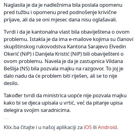
Naglasila je da je nadležnima bila poslala opomenu
pred tužbu i opomenu pred podnošenje krivične
prijave, ali da se oni mjesec dana nisu oglašavali.
Tvrdi i da je kantonalna vlast bila obaviještena o ovom
problemu. Istakla je da ima e-mailove kojima su članovi
skupštinskog rukovodstva Kantona Sarajevo Elvedin
Okerić (NiP) i Danijela Kristić (NiP) bili obaviješteni o
ovom problemu. Navela je da je zastupnica Vildana
Bešlija (NS) bila pozvala majku na razgovor. To joj je
dalo nadu da će problem biti riješen, ali se to nije
desilo.
Također tvrdi da ministrica uopće nije pozvala majku
kako bi se djeca upisala u vrtić, već da pitanje upisa
delegira svojim saradnicima.
Klix.ba čitajte i u našoj aplikaciji za
iOS
ili
Android
.