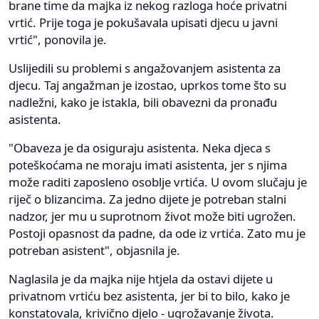
brane time da majka iz nekog razloga hoće privatni
vrtić. Prije toga je pokušavala upisati djecu u javni
vrtić", ponovila je.
Uslijedili su problemi s angažovanjem asistenta za
djecu. Taj angažman je izostao, uprkos tome što su
nadležni, kako je istakla, bili obavezni da pronađu
asistenta.
"Obaveza je da osiguraju asistenta. Neka djeca s
poteškoćama ne moraju imati asistenta, jer s njima
može raditi zaposleno osoblje vrtića. U ovom slučaju je
riječ o blizancima. Za jedno dijete je potreban stalni
nadzor, jer mu u suprotnom život može biti ugrožen.
Postoji opasnost da padne, da ode iz vrtića. Zato mu je
potreban asistent", objasnila je.
Naglasila je da majka nije htjela da ostavi dijete u
privatnom vrtiću bez asistenta, jer bi to bilo, kako je
konstatovala, krivično djelo - ugrožavanje života.