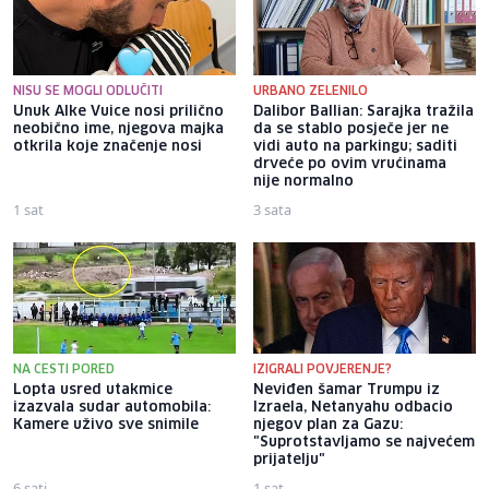
NISU SE MOGLI ODLUČITI
URBANO ZELENILO
Unuk Alke Vuice nosi prilično
Dalibor Ballian: Sarajka tražila
neobično ime, njegova majka
da se stablo posječe jer ne
otkrila koje značenje nosi
vidi auto na parkingu; saditi
drveće po ovim vrućinama
nije normalno
1 sat
3 sata
NA CESTI PORED
IZIGRALI POVJERENJE?
Lopta usred utakmice
Neviđen šamar Trumpu iz
izazvala sudar automobila:
Izraela, Netanyahu odbacio
Kamere uživo sve snimile
njegov plan za Gazu:
"Suprotstavljamo se najvećem
prijatelju"
6 sati
1 sat