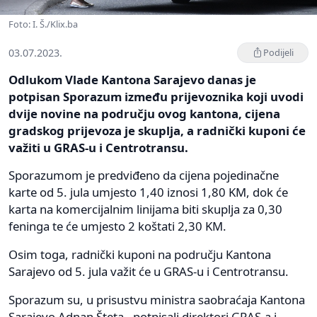
Foto: I. Š./Klix.ba
03.07.2023.
Podijeli
Odlukom Vlade Kantona Sarajevo danas je
potpisan Sporazum između prijevoznika koji uvodi
dvije novine na području ovog kantona, cijena
gradskog prijevoza je skuplja, a radnički kuponi će
važiti u GRAS-u i Centrotransu.
Sporazumom je predviđeno da cijena pojedinačne
karte od 5. jula umjesto 1,40 iznosi 1,80 KM, dok će
karta na komercijalnim linijama biti skuplja za 0,30
feninga te će umjesto 2 koštati 2,30 KM.
Osim toga, radnički kuponi na području Kantona
Sarajevo od 5. jula važit će u GRAS-u i Centrotransu.
Sporazum su, u prisustvu ministra saobraćaja Kantona
Sarajevo Adnan Šteta , potpisali direktori GRAS-a i