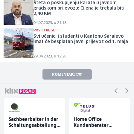
Šteta o poskupljenju karata u javnom
gradskom prijevozu: Cijena je trebala biti
2,40 KM
04.07.2023. u 21:18
PRVI U REGIJI
Svi učenici i studenti u Kantonu Sarajevo
imat će besplatan javni prijevoz od 1. maja
29.04.2023. u 12:20
KOMENTARI (70)
Sachbearbeiter in der
Home Office
Schaltungsabteilung
Kundenberater
(m/w)
(m/w/d) für ein