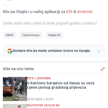
Klix.ba čitajte i u našoj aplikaciji za
iOS
ili
Android
.
Znate nešto više o temi ili želite prijaviti grešku u tekstu?
GRAS
Centrotrans
Vlada KS
Dodajte Klix.ba među omiljene izvore na Googlu
Više na istu temu
NOVI CJENOVNIK
U Kantonu Sarajevo od danas su veće
cijene javnog gradskog prijevoza
05.07.2023. u 07:27
RAZGOVOR ZA KLIX.BA