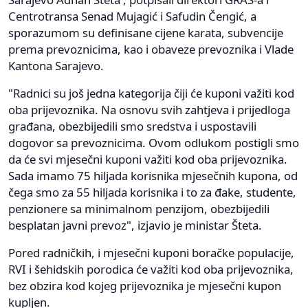
Centrotransa Senad Mujagić i Safudin Čengić, a
sporazumom su definisane cijene karata, subvencije
prema prevoznicima, kao i obaveze prevoznika i Vlade
Kantona Sarajevo.
"Radnici su još jedna kategorija čiji će kuponi važiti kod
oba prijevoznika. Na osnovu svih zahtjeva i prijedloga
građana, obezbijedili smo sredstva i uspostavili
dogovor sa prevoznicima. Ovom odlukom postigli smo
da će svi mjesečni kuponi važiti kod oba prijevoznika.
Sada imamo 75 hiljada korisnika mjesečnih kupona, od
čega smo za 55 hiljada korisnika i to za đake, studente,
penzionere sa minimalnom penzijom, obezbijedili
besplatan javni prevoz", izjavio je ministar Šteta.
Pored radničkih, i mjesečni kuponi boračke populacije,
RVI i šehidskih porodica će važiti kod oba prijevoznika,
bez obzira kod kojeg prijevoznika je mjesečni kupon
kupljen.