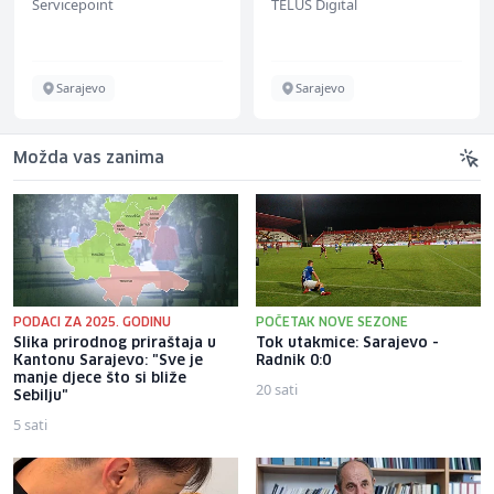
Servicepoint
TELUS Digital
renommiertes
Schuhunternehmen
Sarajevo
Sarajevo
Možda vas zanima
PODACI ZA 2025. GODINU
POČETAK NOVE SEZONE
Slika prirodnog priraštaja u
Tok utakmice: Sarajevo -
Kantonu Sarajevo: "Sve je
Radnik 0:0
manje djece što si bliže
20 sati
Sebilju"
5 sati