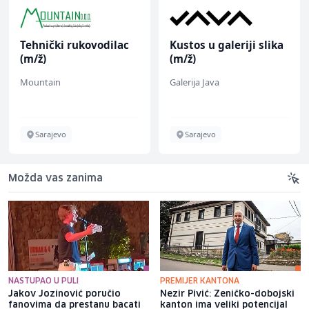
Tehnički rukovodilac
Kustos u galeriji slika
(m/ž)
(m/ž)
Mountain
Galerija Java
Sarajevo
Sarajevo
Možda vas zanima
NASTUPAO U PULI
PREMIJER KANTONA
Jakov Jozinović poručio
Nezir Pivić: Zeničko-dobojski
fanovima da prestanu bacati
kanton ima veliki potencijal