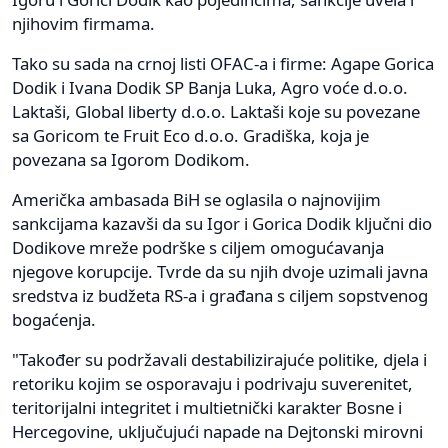
njihovim firmama.
Tako su sada na crnoj listi OFAC-a i firme: Agape Gorica
Dodik i Ivana Dodik SP Banja Luka, Agro voće d.o.o.
Laktaši, Global liberty d.o.o. Laktaši koje su povezane
sa Goricom te Fruit Eco d.o.o. Gradiška, koja je
povezana sa Igorom Dodikom.
Američka ambasada BiH se oglasila o najnovijim
sankcijama kazavši da su Igor i Gorica Dodik ključni dio
Dodikove mreže podrške s ciljem omogućavanja
njegove korupcije. Tvrde da su njih dvoje uzimali javna
sredstva iz budžeta RS-a i građana s ciljem sopstvenog
bogaćenja.
"Također su podržavali destabilizirajuće politike, djela i
retoriku kojim se osporavaju i podrivaju suverenitet,
teritorijalni integritet i multietnički karakter Bosne i
Hercegovine, uključujući napade na Dejtonski mirovni