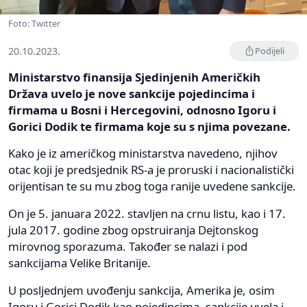
Foto: Twitter
20.10.2023.
Podijeli
Ministarstvo finansija Sjedinjenih Američkih
Država uvelo je nove sankcije pojedincima i
firmama u Bosni i Hercegovini, odnosno Igoru i
Gorici Dodik te firmama koje su s njima povezane.
Kako je iz američkog ministarstva navedeno, njihov
otac koji je predsjednik RS-a je proruski i nacionalistički
orijentisan te su mu zbog toga ranije uvedene sankcije.
On je 5. januara 2022. stavljen na crnu listu, kao i 17.
jula 2017. godine zbog opstruiranja Dejtonskog
mirovnog sporazuma. Također se nalazi i pod
sankcijama Velike Britanije.
U posljednjem uvođenju sankcija, Amerika je, osim
Igoru i Gorici Dodik kao pojedincima, sankcije uvela i