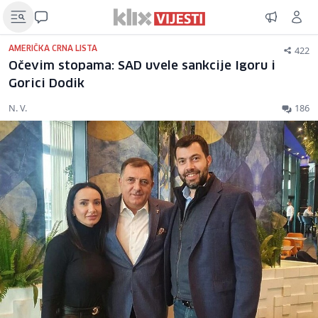
422
AMERIČKA CRNA LISTA
Očevim stopama: SAD uvele sankcije Igoru i
Gorici Dodik
N. V.
186