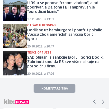
U RS-u se ponose "crnom vladom", a od
podrivanja Dejtona i BiH napravljen je
"porodični biznis"
17.11.2023. u 13:03
OTIŠAO U BEOGRAD
Dodik se uz hamburgere i pomfrit požalio
Vučiću zbog američkih sankcija Gorici i
Igoru
20.10.2023. u 20:47
TEŠKE OPTUŽBE
SAD objasnile sankcije Igoru i Gorici Dodik:
Zabrinuti smo da RS sve više nalikuje na
porodičnu firmu
20.10.2023. u 17:26
KOMENTARI (186)