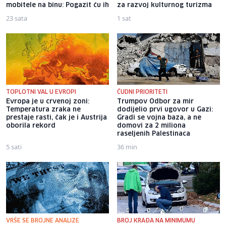
mobitele na binu: Pogazit ću ih
za razvoj kulturnog turizma
23 sata
1 sat
TOPLOTNI VAL U EVROPI
ČUDNI PRIORITETI
Evropa je u crvenoj zoni:
Trumpov Odbor za mir
Temperatura zraka ne
dodijelio prvi ugovor u Gazi:
prestaje rasti, čak je i Austrija
Gradi se vojna baza, a ne
oborila rekord
domovi za 2 miliona
raseljenih Palestinaca
5 sati
36 min
VRŠE SE BROJNE ANALIZE
BROJ KRAĐA NA MINIMUMU