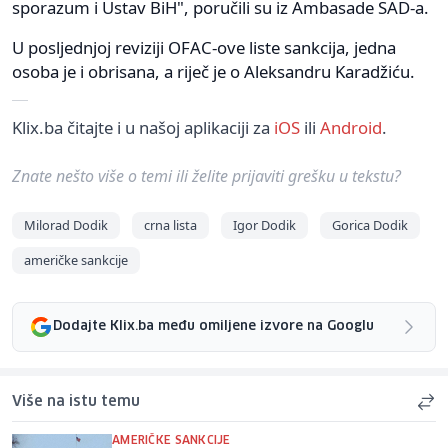
sporazum i Ustav BiH", poručili su iz Ambasade SAD-a.
U posljednjoj reviziji OFAC-ove liste sankcija, jedna
osoba je i obrisana, a riječ je o Aleksandru Karadžiću.
Klix.ba čitajte i u našoj aplikaciji za
iOS
ili
Android
.
Znate nešto više o temi ili želite prijaviti grešku u tekstu?
Milorad Dodik
crna lista
Igor Dodik
Gorica Dodik
američke sankcije
Dodajte Klix.ba među omiljene izvore na Googlu
Više na istu temu
AMERIČKE SANKCIJE