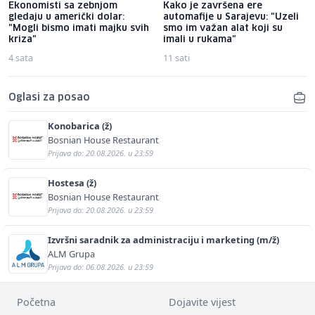
Ekonomisti sa zebnjom
Kako je završena ere
gledaju u američki dolar:
automafije u Sarajevu: "Uzeli
"Mogli bismo imati majku svih
smo im važan alat koji su
kriza"
imali u rukama"
4 sata
11 sati
Oglasi za posao
Konobarica (ž)
Bosnian House Restaurant
Prijava do: 20.08.2026. u 23:59
Hostesa (ž)
Bosnian House Restaurant
Prijava do: 20.08.2026. u 23:59
Izvršni saradnik za administraciju i marketing (m/ž)
ALM Grupa
Prijava do: 06.08.2026. u 23:59
Početna
Dojavite vijest