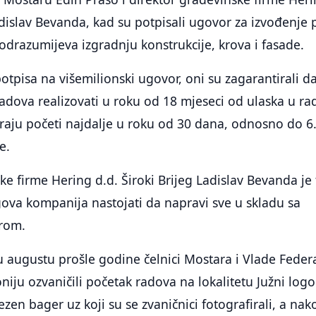
dislav Bevanda, kad su potpisali ugovor za izvođenje 
odrazumijeva izgradnju konstrukcije, krova i fasade.
otpisa na višemilionski ugovor, oni su zagarantirali d
adova realizovati u roku od 18 mjeseci od ulaska u ra
raju početi najdalje u roku od 30 dana, odnosno do 6
e.
ke firme Hering d.d. Široki Brijeg Ladislav Bevanda je
ova kompanija nastojati da napravi sve u skladu sa
rom.
 augustu prošle godine čelnici Mostara i Vlade Federa
iju ozvaničili početak radova na lokalitetu Južni logor
ezen bager uz koji su se zvaničnici fotografirali, a nak