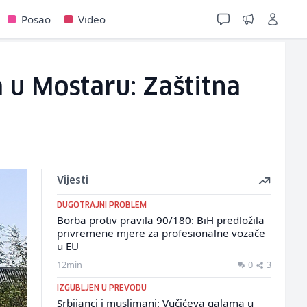
Posao
Video
 u Mostaru: Zaštitna
Vijesti
DUGOTRAJNI PROBLEM
Borba protiv pravila 90/180: BiH predložila
privremene mjere za profesionalne vozače
u EU
12min
0
3
IZGUBLJEN U PREVODU
Srbijanci i muslimani: Vučićeva galama u