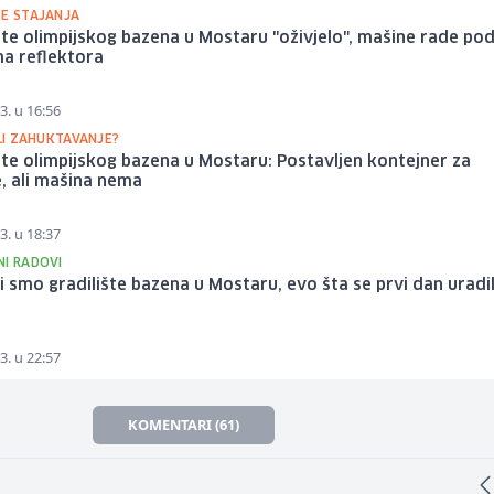
ŠE STAJANJA
šte olimpijskog bazena u Mostaru "oživjelo", mašine rade po
ma reflektora
3. u 16:56
ILI ZAHUKTAVANJE?
šte olimpijskog bazena u Mostaru: Postavljen kontejner za
, ali mašina nema
3. u 18:37
NI RADOVI
li smo gradilište bazena u Mostaru, evo šta se prvi dan uradi
3. u 22:57
KOMENTARI (61)