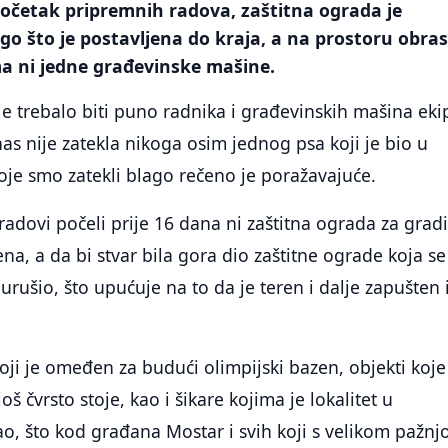
očetak pripremnih radova, zaštitna ograda je
go što je postavljena do kraja, a na prostoru obra
a ni jedne građevinske mašine.
 je trebalo biti puno radnika i građevinskih mašina eki
nas nije zatekla nikoga osim jednog psa koji je bio u
koje smo zatekli blago rečeno je poražavajuće.
radovi počeli prije 16 dana ni zaštitna ograda za gradi
na, a da bi stvar bila gora dio zaštitne ograde koja se
urušio, što upućuje na to da je teren i dalje zapušten 
koji je omeđen za budući olimpijski bazen, objekti koje
oš čvrsto stoje, kao i šikare kojima je lokalitet u
o, što kod građana Mostar i svih koji s velikom pažn