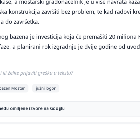
 kase, a mostarski gradonačelnik je u više navrata kaza
jska konstrukcija završiti bez problem, te kad radovi k
ja do završetka.
kog bazena je investicija koja će premašiti 20 miliona 
 faze, a planirani rok izgradnje je dvije godine od uvo
ili želite prijaviti grešku u tekstu?
 bazen Mostar
južni logor
među omiljene izvore na Googlu