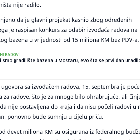
išta nije radilo.
njeno da je glavni projekat kasnio zbog određenih
ega je raspisan konkurs za odabir izvođača radova na
skog bazena u vrijednosti od 15 miliona KM bez PDV-a.
NI RADOVI
li smo gradilište bazena u Mostaru, evo šta se prvi dan uradil
ugovora sa izvođačem radova, 15. septembra je poče
 za radove, što je za mnoge bilo ohrabrujuće, ali činj
da nije postavljena do kraja i da nisu počeli radovi u 
an, ponovno bude sumnju u cijelu priču.
 od devet miliona KM su osigurana iz federalnog budž