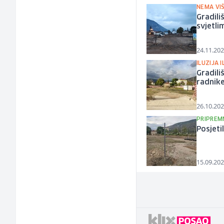
NEMA VI
Gradili
svjetli
24.11.202
ILUZIJA 
Gradili
radnike
26.10.202
PRIPREM
Posjeti
15.09.202