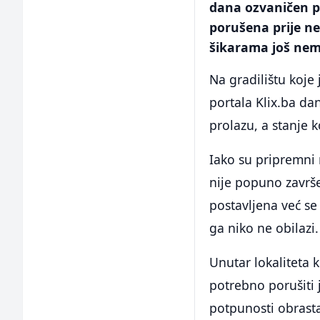
dana ozvaničen p
porušena prije ne
šikarama još nem
Na gradilištu koje
portala Klix.ba da
prolazu, a stanje 
Iako su pripremni 
nije popuno završe
postavljena već se 
ga niko ne obilazi.
Unutar lokaliteta 
potrebno porušiti j
potpunosti obrasta