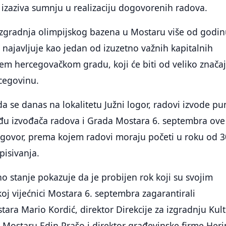
, izaziva sumnju u realizaciju dogovorenih radova.
izgradnja olimpijskog bazena u Mostaru više od godi
najavljuje kao jedan od izuzetno važnih kapitalnih
em hercegovačkom gradu, koji će biti od veliko značaj
cegovinu.
da se danas na lokalitetu Južni logor, radovi izvode p
eđu izvođača radova i Grada Mostara 6. septembra ove
ugovor, prema kojem radovi moraju početi u roku od 3
pisivanja.
o stanje pokazuje da je probijen rok koji su svojim
j vijećnici Mostara 6. septembra zagarantirali
ara Mario Kordić, direktor Direkcije za izgradnju Kul
 Mostaru Edin Prašo i direktor građevinske firme Heri