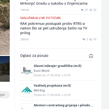
Mrkonjić Gradu u sukobu s činjenicama
14min
21
32
SASLUŠANJA U MC POTOČARI
RAK pokrenuo postupak protiv RTRS-a
nakon što se pet udruženja žalilo na TV
prilog
24min
5
16
Oglasi za posao
Glavni inženjer gradilišta (m/ž)
Euro-Mont
Prijava do: 21.08.2026. u 23:59
Voditelj projekata (m/ž)
MH-Ing
jeli
Prijava do: 31.08.2026. u 23:59
Monteri centralnog grijanja i plinskih