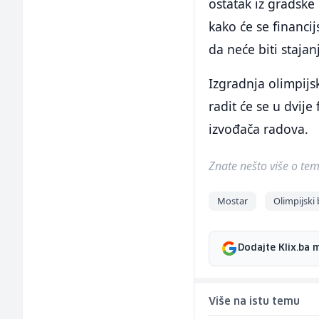
ostatak iz gradske
kako će se financi
da neće biti stajan
Izgradnja olimpijs
radit će se u dvije
izvođača radova.
Znate nešto više o temi 
Mostar
Olimpijski
Dodajte Klix.ba 
Više na istu temu