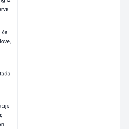
prve
a će
dove,
.
 tada
cije
,
on