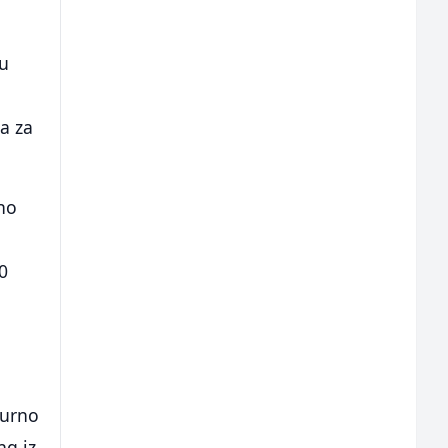
nu
a za
uno
0
turno
ng iz