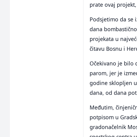
prate ovaj projekt
Podsjetimo da se 
dana bombastično 
projekata u najveć
čitavu Bosnu i Her
Očekivano je bilo 
parom, jer je izm
godine sklopljen 
dana, od dana pot
Međutim, činjeničn
potpisom u Gradsko
gradonačelnik Most
sportskog centra u