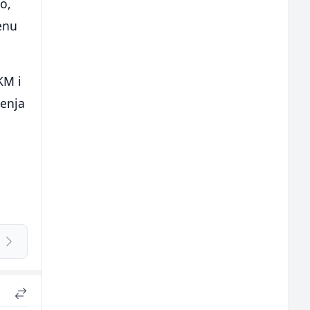
o,
renu
KM i
đenja