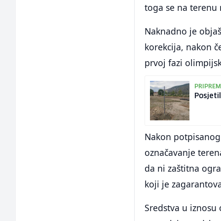
toga se na terenu n
Naknadno je objaš
korekcija, nakon č
prvoj fazi olimpij
PRIPREM
Posjeti
Nakon potpisanog 
označavanje terena
da ni zaštitna ogra
koji je zagarantov
Sredstva u iznosu