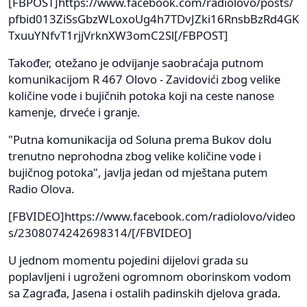
[FBPOST]https://www.facebook.com/radiolovo/posts/
pfbid013ZiSsGbzWLoxoUg4h7TDvJZki16RnsbBzRd4GK
TxuuYNfvT1rjjVrknXW3omC2Sl[/FBPOST]
Također, otežano je odvijanje saobraćaja putnom
komunikacijom R 467 Olovo - Zavidovići zbog velike
količine vode i bujičnih potoka koji na ceste nanose
kamenje, drveće i granje.
"Putna komunikacija od Soluna prema Bukov dolu
trenutno neprohodna zbog velike količine vode i
bujičnog potoka", javlja jedan od mještana putem
Radio Olova.
[FBVIDEO]https://www.facebook.com/radiolovo/video
s/2308074242698314/[/FBVIDEO]
U jednom momentu pojedini dijelovi grada su
poplavljeni i ugroženi ogromnom oborinskom vodom
sa Zagrađa, Jasena i ostalih padinskih djelova grada.