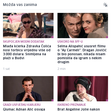
Možda vas zanima
SKUPOCJEN MODNI DODATAK
USKORO NA SFF-U
Mlađa kćerka Zdravka Čolića
Selma Alispahić ususret filmu
nosi torbicu vrijednu više od
o "Ay Carmeli": Dragan Jovičić
3.000 dolara: Snimljena na
bi bio ponosan; nikada nisam
plaži u Budvi
pomislila da igram s nekim
drugim
1 sat
2 min
GRADI USPJEŠNU KARIJERU
ISKRENO PRIZNANJE
Glumac Adnan Alić osvaja
Brat Angeline Jolie nakon