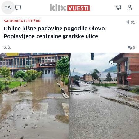
95
SAOBRAĆAJ OTEŽAN
Obilne kišne padavine pogodile Olovo:
Poplavljene centralne gradske ulice
S. Š.
9