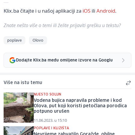
Klix.ba čitajte i u našoj aplikaciji za
iOS
ili
Android
.
Znate nešto više o temi ili želite prijaviti grešku u tekstu?
poplave
Olovo
Dodajte Klix.ba među omiljene izvore na Googlu
Više na istu temu
MJESTO SOLUN
Vodena bujica napravila probleme i kod
Olova, put koji koristi petočlana porodica
potpuno urušen
11.06.2023. u 15:10
POPLAVE I KLIZIŠTA
Nevrijeme zahvatilo Goražde, obilne