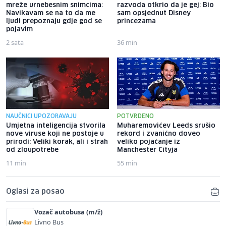
mreže urnebesnim snimcima:
razvoda otkrio da je gej: Bio
Navikavam se na to da me
sam opsjednut Disney
ljudi prepoznaju gdje god se
princezama
pojavim
2 sata
36 min
NAUČNICI UPOZORAVAJU
POTVRĐENO
Umjetna inteligencija stvorila
Muharemovićev Leeds srušio
nove viruse koji ne postoje u
rekord i zvanično doveo
prirodi: Veliki korak, ali i strah
veliko pojačanje iz
od zloupotrebe
Manchester Cityja
11 min
55 min
Oglasi za posao
Vozač autobusa (m/ž)
Livno Bus