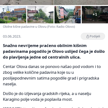
+1
Obilne kišne padavine u Olovu (Foto: Radio Olovo)
03.06.2023.
Podijeli
Snažno nevrijeme praćeno obilnim kišnim
padavinama pogodilo je Olovo uslijed čega je došlo
do plavljenja jedne od centralnih ulica.
Centar Olova danas se ponovo našao pod vodom i to
zbog velike količine padavina koje su u
poslijepodnevnim satima pogodile grad i prigradska
naselja.
Došlo je do izljevanja gradskih rijeka, a u naselju
Karagino polje voda je poplavila most.