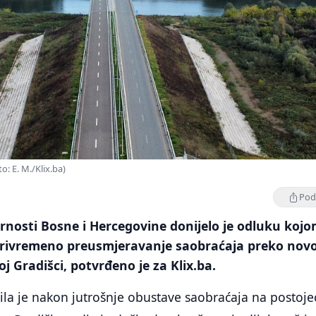
o: E. M./Klix.ba)
Podi
rnosti Bosne i Hercegovine donijelo je odluku kojo
rivremeno preusmjeravanje saobraćaja preko nov
 Gradišci, potvrđeno je za Klix.ba.
ila je nakon jutrošnje obustave saobraćaja na postoj