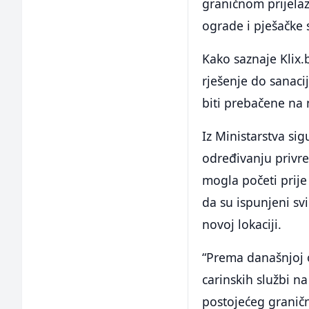
graničnom prijelaz
ograde i pješačke 
Kako saznaje Klix.
rješenje do sanaci
biti prebačene na
Iz Ministarstva sig
određivanju privre
mogla početi prije
da su ispunjeni svi
novoj lokaciji.
“Prema današnjoj o
carinskih službi n
postojećeg graničn