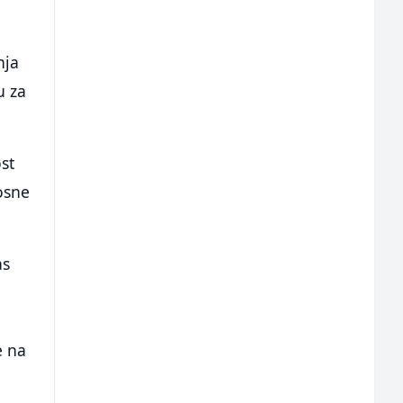
nja
u za
st
osne
as
e na