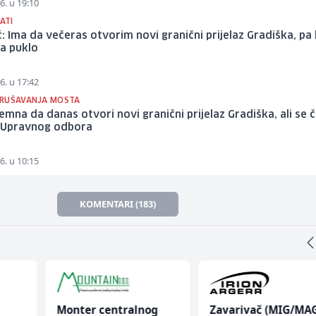
6. u 19:10
SATI
: Ima da večeras otvorim novi granični prijelaz Gradiška, pa
a puklo
6. u 17:42
RUŠAVANJA MOSTA
emna da danas otvori novi granični prijelaz Gradiška, ali se 
 Upravnog odbora
6. u 10:15
KOMENTARI (183)
Monter centralnog
Zavarivač (MIG/MA