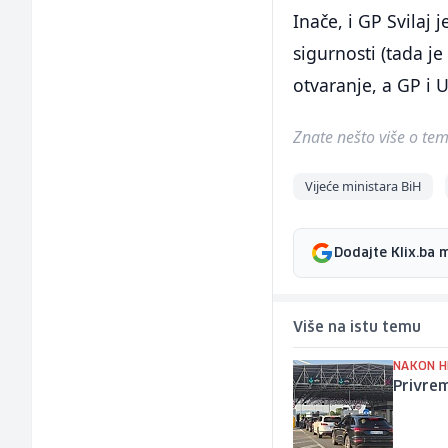
Inače, i GP Svilaj
sigurnosti (tada j
otvaranje, a GP i 
Znate nešto više o temi 
Vijeće ministara BiH
Dodajte Klix.ba 
Više na istu temu
NAKON H
Privrem