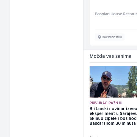
(m/f)
Jitasa
Bosnian House Restau
Više lokacija
Inostranstvo
Možda vas zanima
PRIVUKAO PAŽNJU
Britanski novinar izve
eksperiment u Sarajevu
Skinuo cipele i bos ho
Baščaršijom 30 minuta