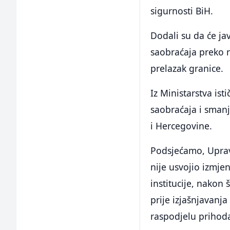
sigurnosti BiH.
Dodali su da će ja
saobraćaja preko n
prelazak granice.
Iz Ministarstva is
saobraćaja i smanj
i Hercegovine.
Podsjećamo, Uprav
nije usvojio izmje
institucije, nakon 
prije izjašnjavanj
raspodjelu prihod