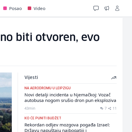
Posao
Video
no biti otvoren, evo
Vijesti
NA AERODROMU U LEIPZIGU
Novi detalji incidenta u Njemačkoj: Vozač
autobusa nogom srušio dron pun eksploziva
43min
7
11
KO ĆE PUNITI BUDŽET
Rekordan odljev mozgova pogađa Izrael:
Državu napuštaju najbogatiji i