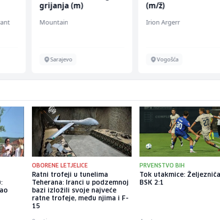
grijanja (m)
(m/ž)
rant
Mountain
Irion Argerr
Sarajevo
Vogošća
OBORENE LETJELICE
PRVENSTVO BIH
o
Ratni trofeji u tunelima
Tok utakmice: Željezniča
:
Teherana: Iranci u podzemnoj
BSK 2:1
dao
bazi izložili svoje najveće
ratne trofeje, među njima i F-
15