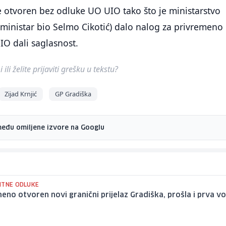
 je otvoren bez odluke UO UIO tako što je ministarstvo
e ministar bio Selmo Cikotić) dalo nalog za privremeno
UIO dali saglasnost.
ili želite prijaviti grešku u tekstu?
Zijad Krnjić
GP Gradiška
među omiljene izvore na Googlu
ITNE ODLUKE
eno otvoren novi granični prijelaz Gradiška, prošla i prva vo