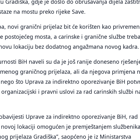
u Gradiška, gdje je došlo do obrušavanja dijela zaštit
staze na mostu preko rijeke Save.
ba, novi granični prijelaz bit će korišten kao privreme
je postojećeg mosta, a carinske i granične službe treba
 novu lokaciju bez dodatnog angažmana novog kadra.
urnosti BiH naveli su da je još ranije doneseno rješenj
menog graničnog prijelaza, ali da njegova primjena n
 nego što Uprava za indirektno oporezivanje BiH potv
 organizacijski i pravni uslovi za rad carinskih službi n
bavijesti Uprave za indirektno oporezivanje BiH, rad
a novoj lokaciji omogućen je premještanjem službenika
og prijelaza Gradiška”, saopćeno je iz Ministarstva