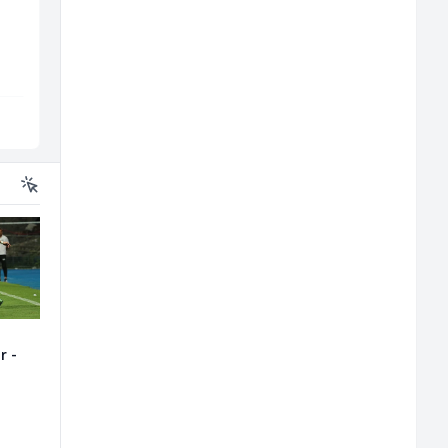
Travel-Trans
Hering
Sarajevo
Široki Brijeg
r -