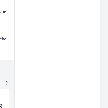
 kud
čeka
G)
Vozač autobusa (m/ž)
Električar (m/ž)