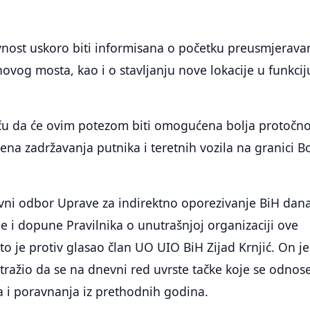
vnost uskoro biti informisana o početku preusmjerava
ovog mosta, kao i o stavljanju nove lokacije u funkcij
tiču da će ovim potezom biti omogućena bolja protočno
ena zadržavanja putnika i teretnih vozila na granici B
ni odbor Uprave za indirektno oporezivanje BiH dan
ne i dopune Pravilnika o unutrašnjoj organizaciji ove
što je protiv glasao član UO UIO BiH Zijad Krnjić. On je
a tražio da se na dnevni red uvrste tačke koje se odnos
a i poravnanja iz prethodnih godina.