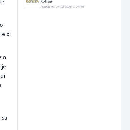
saobraćajni smjer (m/ž)
ne
Kohisa
Prijava do: 26.08.2026. u 23:59
no
le bi
e o
ije
rdi
a
 sa