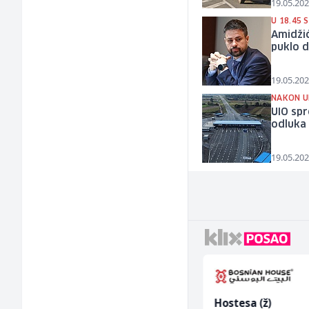
19.05.202
U 18.45 
Amidžić
puklo d
19.05.202
NAKON U
UIO spr
odluka
19.05.202
Accounting Associate
Hostesa (ž)