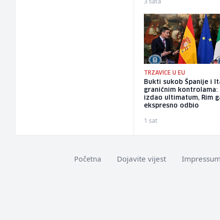
3 sata
TRZAVICE U EU
Bukti sukob Španije i It
graničnim kontrolama:
izdao ultimatum, Rim g
ekspresno odbio
1 sat
Dojavite vijest
Impressu
Početna