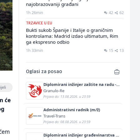
najobrazovaniji građani
1h 26min
42
62
TRZAVICE U EU
Bukti sukob Španije i Italije o graničnim
kontrolama: Madrid izdao ultimatum, Rim
ga ekspresno odbio
1h 33min
15
13
Oglasi za posao
Diplomirani inžinjer zaštite na radu -
jeli
Bachelor inžinjer sigurnosti i pomoći
Granulo-Re
(m/ž)
Prijava do: 13.08.2026. u 23:59
m će
og
Administrativni radnik (m/ž)
Travel-Trans
Prijava do: 08.08.2026. u 23:59
ećem
Diplomirani inžinjer građevinarstva -