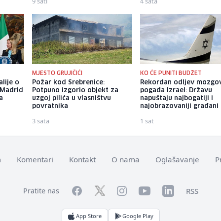
9 sati
4 sata
MJESTO GRUJIČIĆI
KO ĆE PUNITI BUDŽET
alije o
Požar kod Srebrenice:
Rekordan odljev mozgo
 Madrid
Potpuno izgorio objekt za
pogađa Izrael: Državu
a
uzgoj pilića u vlasništvu
napuštaju najbogatiji i
povratnika
najobrazovaniji građani
3 sata
1 sat
m
Komentari
Kontakt
O nama
Oglašavanje
P
Facebook
YouTube
LinkedIn
Twitter
Instagram
RSS
Pratite nas
App Store
Google Play