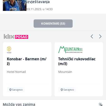
izvještavanja
03.11.2023. u 14:33
KOMENTARI (53)
Konobar - Barmen (m/
Tehnički rukovodilac
ž)
(m/ž)
Hotel Nomad
Mountain
Sarajevo
Sarajevo
Možda vas zanima