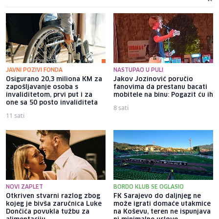
JAVNI POZIVI FONDA
NASTUPAO U PULI
Osigurano 20,3 miliona KM za
Jakov Jozinović poručio
zapošljavanje osoba s
fanovima da prestanu bacati
invaliditetom, prvi put i za
mobitele na binu: Pogazit ću ih
one sa 50 posto invaliditeta
8 sati
11 sati
NOVI ZAPLET
BORDO KLUB SE OGLASIO
Otkriven stvarni razlog zbog
FK Sarajevo do daljnjeg ne
kojeg je bivša zaručnica Luke
može igrati domaće utakmice
Dončića povukla tužbu za
na Koševu, teren ne ispunjava