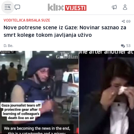
69
VODITELJICA BRISALA SUZE
Nove potresne scene iz Gaze: Novinar saznao za
smrt kolege tokom javljanja uživo
D. Be.
53