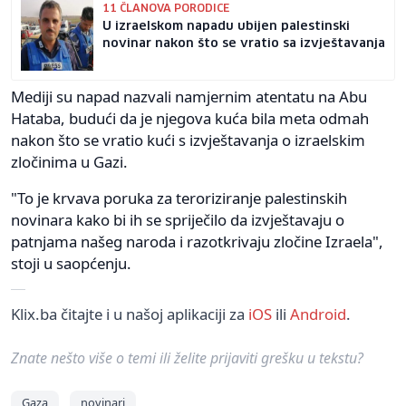
11 ČLANOVA PORODICE
U izraelskom napadu ubijen palestinski
novinar nakon što se vratio sa izvještavanja
Mediji su napad nazvali namjernim atentatu na Abu
Hataba, budući da je njegova kuća bila meta odmah
nakon što se vratio kući s izvještavanja o izraelskim
zločinima u Gazi.
"To je krvava poruka za teroriziranje palestinskih
novinara kako bi ih se spriječilo da izvještavaju o
patnjama našeg naroda i razotkrivaju zločine Izraela",
stoji u saopćenju.
Klix.ba čitajte i u našoj aplikaciji za
iOS
ili
Android
.
Znate nešto više o temi ili želite prijaviti grešku u tekstu?
Gaza
novinari