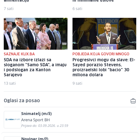
alimentaciju
ni minimalne uslove
7 sati
6 sati
SAZNAJE KLIX.BA
POBJEDA KOJA GOVORI MNOGO
SDA na izbore izlazi sa
Progresivci mogu da slave: El-
sloganom "Samo SDA", a imaju
Sayed porazio Stevens,
i podslogan za Kanton
proizraelski lobi "bacio" 30
Sarajevo
miliona dolara
13 sati
9 sati
Oglasi za posao
Snimatelj (m/ž)
Arena Sport BH
Prijava do: 03.09.2026. u 23:59
Novinar (m/ž)