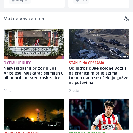
Možda vas zanima
O ČEMU JE RIJEČ
STANJE NA CESTAMA
Nesvakidašnji prizor u Los
Od jutros duge kolone vozila
Angelesu: Muškarac snimljen u
na graničnim prijelazima,
billboardu nasred raskrsnice
tokom dana se očekuju gužve
na putevima
21 sat
2 sata