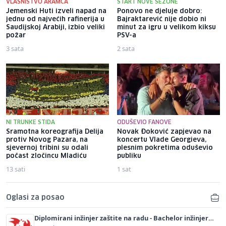
VLASNIŠTVO ARAMCA
START NOVE SEZONE
Jemenski Huti izveli napad na
Ponovo ne djeluje dobro:
jednu od najvećih rafinerija u
Bajraktarević nije dobio ni
Saudijskoj Arabiji, izbio veliki
minut za igru u velikom kiksu
požar
PSV-a
3 sata
2 sata
NI TRUNKE STIDA
ODUŠEVIO FANOVE
Sramotna koreografija Delija
Novak Đoković zapjevao na
protiv Novog Pazara, na
koncertu Vlade Georgieva,
sjevernoj tribini su odali
plesnim pokretima oduševio
počast zločincu Mladiću
publiku
13 sati
1 sat
Oglasi za posao
Diplomirani inžinjer zaštite na radu - Bachelor inžinjer
sigurnosti i pomoći (m/ž)