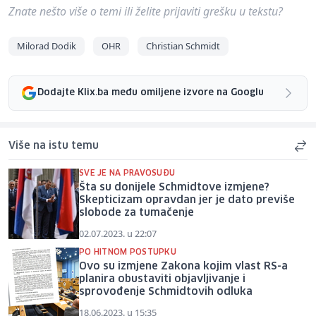
Znate nešto više o temi ili želite prijaviti grešku u tekstu?
Milorad Dodik
OHR
Christian Schmidt
Dodajte Klix.ba među omiljene izvore na Googlu
Više na istu temu
SVE JE NA PRAVOSUĐU
Šta su donijele Schmidtove izmjene?
Skepticizam opravdan jer je dato previše
slobode za tumačenje
02.07.2023. u 22:07
PO HITNOM POSTUPKU
Ovo su izmjene Zakona kojim vlast RS-a
planira obustaviti objavljivanje i
sprovođenje Schmidtovih odluka
18.06.2023. u 15:35