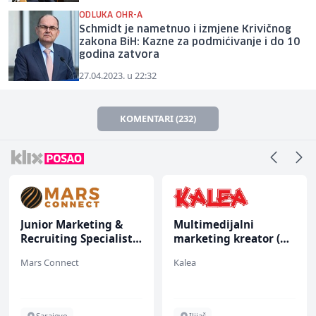
ODLUKA OHR-A
Schmidt je nametnuo i izmjene Krivičnog
zakona BiH: Kazne za podmićivanje i do 10
godina zatvora
27.04.2023. u 22:32
KOMENTARI (232)
Junior Marketing &
Multimedijalni
Recruiting Specialist
marketing kreator (m/
(m/ž)
ž)
Mars Connect
Kalea
Sarajevo
Ilijaš