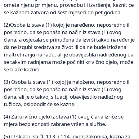
ometa njenu primjenu, provedbu ili izvršenje, kaznit će
se kaznom zatvora od šest mjeseci do pet godina.
(2)Osoba iz stava (1) kojoj je naređeno, neposredno ili
posredno, da se ponaša na način iz stava (1) ovog
člana, a osjećala se prinuđena da izvrši takvo naređenje
da ne izgubi sredstva za život ili da ne bude izložena
maltretiranju na radu, ali je obavijestila nadređenog da
se takvim radnjama može počiniti krivično djelo, može
se blaže kazniti.
(3) Osoba iz stava (1) kojoj je naloženo, neposredno ili
posredno, da se ponaša na način iz stava (1) ovog
člana, ali je o takvoj situaciji obavijestilo nadležnog
tužioca, oslobodit će se kazne.
(4) Za krivično djelo iz stava (1) ovog člana izriče se
mjera bezbjednosti zabrane vršenja službe.
(5) U skladu sa čl. 113. i 114. ovog zakonika, kazna za