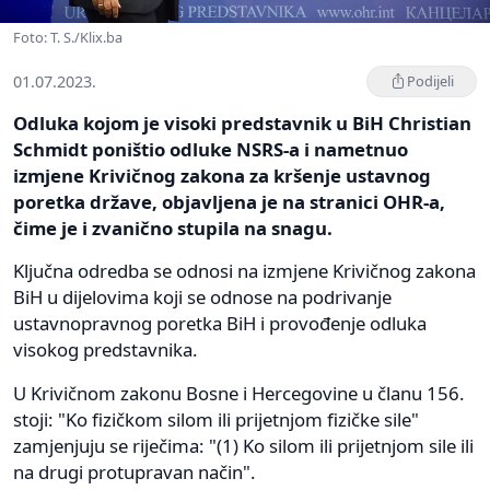
Foto: T. S./Klix.ba
01.07.2023.
Podijeli
Odluka kojom je visoki predstavnik u BiH Christian
Schmidt poništio odluke NSRS-a i nametnuo
izmjene Krivičnog zakona za kršenje ustavnog
poretka države, objavljena je na stranici OHR-a,
čime je i zvanično stupila na snagu.
Ključna odredba se odnosi na izmjene Krivičnog zakona
BiH u dijelovima koji se odnose na podrivanje
ustavnopravnog poretka BiH i provođenje odluka
visokog predstavnika.
U Krivičnom zakonu Bosne i Hercegovine u članu 156.
stoji: "Ko fizičkom silom ili prijetnjom fizičke sile"
zamjenjuju se riječima: "(1) Ko silom ili prijetnjom sile ili
na drugi protupravan način".