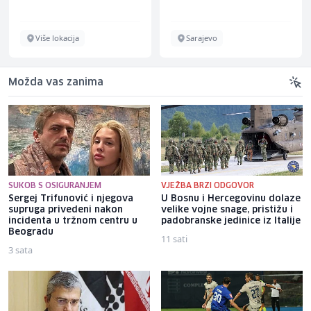
Više lokacija
Sarajevo
Možda vas zanima
SUKOB S OSIGURANJEM
VJEŽBA BRZI ODGOVOR
Sergej Trifunović i njegova
U Bosnu i Hercegovinu dolaze
supruga privedeni nakon
velike vojne snage, pristižu i
incidenta u tržnom centru u
padobranske jedinice iz Italije
Beogradu
11 sati
3 sata