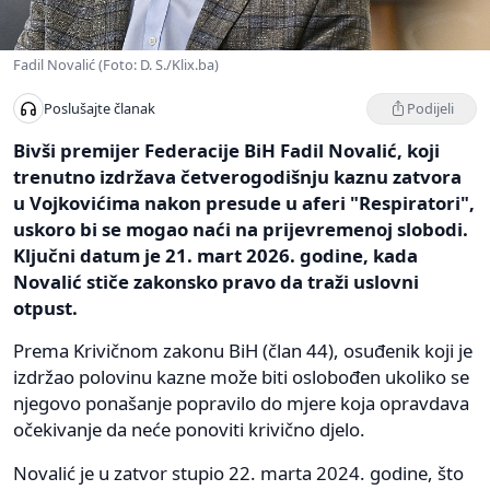
Fadil Novalić (Foto: D. S./Klix.ba)
Podijeli
Poslušajte članak
Bivši premijer Federacije BiH Fadil Novalić, koji
trenutno izdržava četverogodišnju kaznu zatvora
u Vojkovićima nakon presude u aferi "Respiratori",
uskoro bi se mogao naći na prijevremenoj slobodi.
Ključni datum je 21. mart 2026. godine, kada
Novalić stiče zakonsko pravo da traži uslovni
otpust.
Prema Krivičnom zakonu BiH (član 44), osuđenik koji je
izdržao polovinu kazne može biti oslobođen ukoliko se
njegovo ponašanje popravilo do mjere koja opravdava
očekivanje da neće ponoviti krivično djelo.
Novalić je u zatvor stupio 22. marta 2024. godine, što