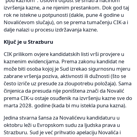
"pod kaznom". Uslovni otpust se smatra načinom
izvršenja kazne, a ne njenim prestankom. Dok god taj
rok ne istekne u potpunosti (dakle, pune 4 godine u
Novalićevom slučaju), on se prema tumačenju CIK-a i
dalje nalazi u procesu izdržavanja kazne.
Ključ je u Strazburu
CIK prilikom ovjere kandidatskih listi vrši provjere u
kaznenim evidencijama. Prema zakonu kandidat ne
može biti osoba kojoj je Sud izrekao sigurnosnu mjeru
zabrane vršenja poziva, aktivnosti ili dužnosti (što se
često izriče uz presude za zloupotrebu položaja). Sama
činjenica da presuda nije poništena znači da Novalić
prema CIK-u ostaje osuđenik na izvršenju kazne sve do
marta 2028. godine (kada bi mu istekla puna kazna).
Jedina stvarna šansa za Novalićevu kandidaturu u
oktobru leži u Evropskom sudu za ljudska prava u
Strazburu. Sud je već prihvatio apelaciju Novalića i