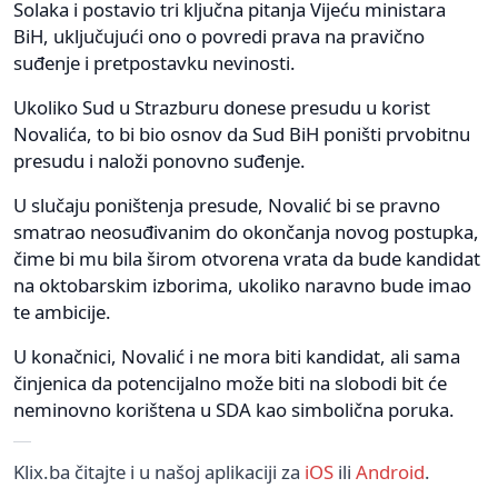
Solaka i postavio tri ključna pitanja Vijeću ministara
BiH, uključujući ono o povredi prava na pravično
suđenje i pretpostavku nevinosti.
Ukoliko Sud u Strazburu donese presudu u korist
Novalića, to bi bio osnov da Sud BiH poništi prvobitnu
presudu i naloži ponovno suđenje.
U slučaju poništenja presude, Novalić bi se pravno
smatrao neosuđivanim do okončanja novog postupka,
čime bi mu bila širom otvorena vrata da bude kandidat
na oktobarskim izborima, ukoliko naravno bude imao
te ambicije.
U konačnici, Novalić i ne mora biti kandidat, ali sama
činjenica da potencijalno može biti na slobodi bit će
neminovno korištena u SDA kao simbolična poruka.
Klix.ba čitajte i u našoj aplikaciji za
iOS
ili
Android
.