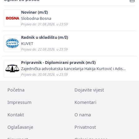
Novinar (m/ž)
Slobodna Bosna
Prijava do: 31.08.2026. u 23:59
Radnik u skladištu (m/ž)
KUVET
Prijava do: 22.08.2026. u 23:59
Pripravnik - Diplomirani pravnik (m/ž)
Zajednička advokatska kancelarija Hakija Kurtović i Adis
Kurtović
Prijava do: 30.08.2026. u 23:59
Početna
Dojavite vijest
Impressum
Komentari
Kontakt
O nama
Oglašavanje
Privatnost