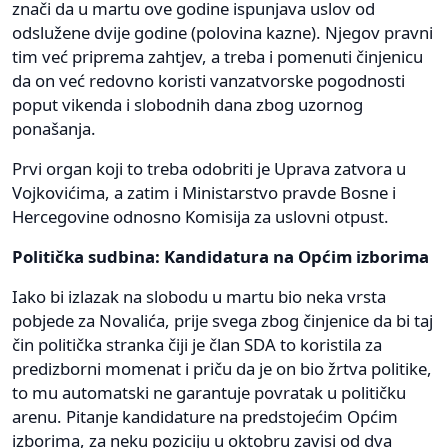
znači da u martu ove godine ispunjava uslov od
odslužene dvije godine (polovina kazne). Njegov pravni
tim već priprema zahtjev, a treba i pomenuti činjenicu
da on već redovno koristi vanzatvorske pogodnosti
poput vikenda i slobodnih dana zbog uzornog
ponašanja.
Prvi organ koji to treba odobriti je Uprava zatvora u
Vojkovićima, a zatim i Ministarstvo pravde Bosne i
Hercegovine odnosno Komisija za uslovni otpust.
Politička sudbina: Kandidatura na Općim izborima
Iako bi izlazak na slobodu u martu bio neka vrsta
pobjede za Novalića, prije svega zbog činjenice da bi taj
čin politička stranka čiji je član SDA to koristila za
predizborni momenat i priču da je on bio žrtva politike,
to mu automatski ne garantuje povratak u političku
arenu. Pitanje kandidature na predstojećim Općim
izborima, za neku poziciju u oktobru zavisi od dva