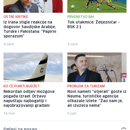
OŠTRE KRITIKE
PRVENSTVO BIH
Iz Irana stigle reakcije na
Tok utakmice: Željezničar -
dogovor Saudijske Arabije,
BSK 2:1
Turske i Pakistana: "Papirni
sporazum"
4 sata
3 sata
KO ĆE PUNITI BUDŽET
PROBLEM ZA TURIZAM
Rekordan odljev mozgova
Novi nameti "otjerali" goste iz
pogađa Izrael: Državu
Neuma, turističke agencije
napuštaju najbogatiji i
otkazale izlete: "Žao nam je,
najobrazovaniji građani
ali izuzeća nema"
16 min
5 sati
Oglasi za posao