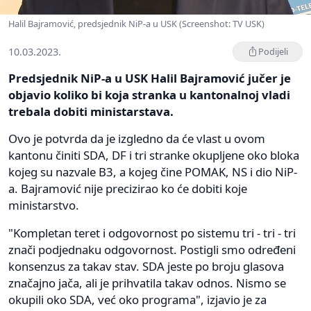
Halil Bajramović, predsjednik NiP-a u USK (Screenshot: TV USK)
10.03.2023.
Podijeli
Predsjednik NiP-a u USK Halil Bajramović jučer je
objavio koliko bi koja stranka u kantonalnoj vladi
trebala dobiti ministarstava.
Ovo je potvrda da je izgledno da će vlast u ovom
kantonu činiti SDA, DF i tri stranke okupljene oko bloka
kojeg su nazvale B3, a kojeg čine POMAK, NS i dio NiP-
a. Bajramović nije precizirao ko će dobiti koje
ministarstvo.
"Kompletan teret i odgovornost po sistemu tri - tri - tri
znači podjednaku odgovornost. Postigli smo određeni
konsenzus za takav stav. SDA jeste po broju glasova
značajno jača, ali je prihvatila takav odnos. Nismo se
okupili oko SDA, već oko programa", izjavio je za