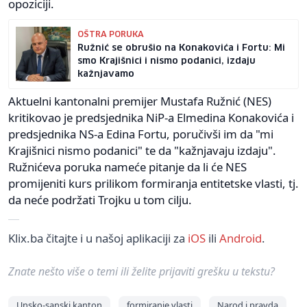
opoziciji.
OŠTRA PORUKA
Ružnić se obrušio na Konakovića i Fortu: Mi
smo Krajišnici i nismo podanici, izdaju
kažnjavamo
Aktuelni kantonalni premijer Mustafa Ružnić (NES)
kritikovao je predsjednika NiP-a Elmedina Konakovića i
predsjednika NS-a Edina Fortu, poručivši im da "mi
Krajišnici nismo podanici" te da "kažnjavaju izdaju".
Ružnićeva poruka nameće pitanje da li će NES
promijeniti kurs prilikom formiranja entitetske vlasti, tj.
da neće podržati Trojku u tom cilju.
Klix.ba čitajte i u našoj aplikaciji za
iOS
ili
Android
.
Znate nešto više o temi ili želite prijaviti grešku u tekstu?
Unsko-sanski kanton
formiranje vlasti
Narod i pravda