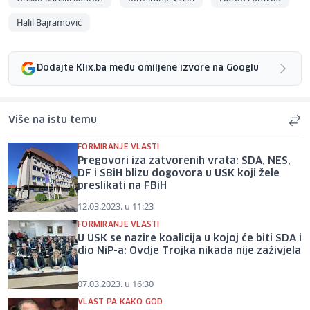
Halil Bajramović
Dodajte Klix.ba među omiljene izvore na Googlu
Više na istu temu
FORMIRANJE VLASTI
Pregovori iza zatvorenih vrata: SDA, NES,
DF i SBiH blizu dogovora u USK koji žele
preslikati na FBiH
12.03.2023. u 11:23
FORMIRANJE VLASTI
U USK se nazire koalicija u kojoj će biti SDA i
dio NiP-a: Ovdje Trojka nikada nije zaživjela
07.03.2023. u 16:30
VLAST PA KAKO GOD