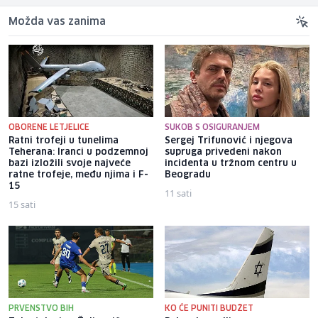
Možda vas zanima
OBORENE LETJELICE
SUKOB S OSIGURANJEM
Ratni trofeji u tunelima
Sergej Trifunović i njegova
Teherana: Iranci u podzemnoj
supruga privedeni nakon
bazi izložili svoje najveće
incidenta u tržnom centru u
ratne trofeje, među njima i F-
Beogradu
15
11 sati
15 sati
PRVENSTVO BIH
KO ĆE PUNITI BUDŽET