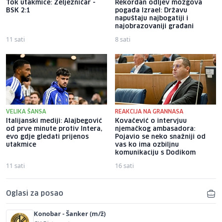
Tok utakmice: Željezničar -
Rekordan odljev mozgova
BSK 2:1
pogađa Izrael: Državu
napuštaju najbogatiji i
najobrazovaniji građani
11 sati
8 sati
VELIKA ŠANSA
REAKCIJA NA GRANNASA
Italijanski mediji: Alajbegović
Kovačević o intervjuu
od prve minute protiv Intera,
njemačkog ambasadora:
evo gdje gledati prijenos
Pojavio se neko snažniji od
utakmice
vas ko ima ozbiljnu
komunikaciju s Dodikom
11 sati
16 sati
Oglasi za posao
Konobar - Šanker (m/ž)