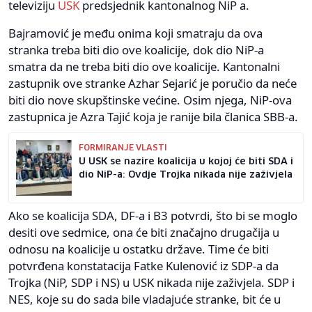
televiziju
USK
predsjednik kantonalnog NiP a.
Bajramović je među onima koji smatraju da ova
stranka treba biti dio ove koalicije, dok dio NiP-a
smatra da ne treba biti dio ove koalicije. Kantonalni
zastupnik ove stranke Azhar Sejarić je poručio da neće
biti dio nove skupštinske većine. Osim njega, NiP-ova
zastupnica je Azra Tajić koja je ranije bila članica SBB-a.
FORMIRANJE VLASTI
U USK se nazire koalicija u kojoj će biti SDA i
dio NiP-a: Ovdje Trojka nikada nije zaživjela
Ako se koalicija SDA, DF-a i B3 potvrdi, što bi se moglo
desiti ove sedmice, ona će biti značajno drugačija u
odnosu na koalicije u ostatku države. Time će biti
potvrđena konstatacija Fatke Kulenović iz SDP-a da
Trojka (NiP, SDP i NS) u USK nikada nije zaživjela. SDP i
NES, koje su do sada bile vladajuće stranke, bit će u