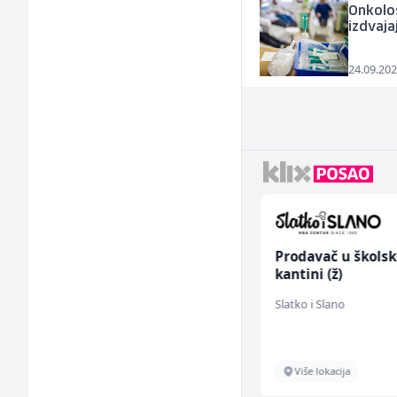
Onkološ
izdvaja
24.09.202
Trgovac - Magacioner
Prodavač u školsk
(m/ž)
kantini (ž)
Amko komerc
Slatko i Slano
Fojnica
Više lokacija