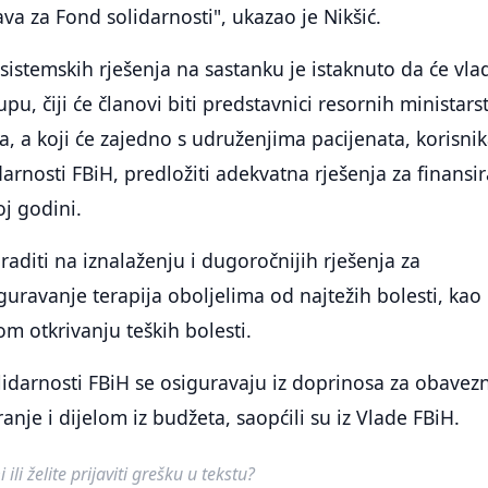
ava za Fond solidarnosti", ukazao je Nikšić.
 sistemskih rješenja na sastanku je istaknuto da će vla
pu, čiji će članovi biti predstavnici resornih ministars
ja, a koji će zajedno s udruženjima pacijenata, korisni
arnosti FBiH, predložiti adekvatna rješenja za finansi
oj godini.
raditi na iznalaženju i dugoročnijih rješenja za
ravanje terapija oboljelima od najtežih bolesti, kao 
om otkrivanju teških bolesti.
idarnosti FBiH se osiguravaju iz doprinosa za obavez
nje i dijelom iz budžeta, saopćili su iz Vlade FBiH.
ili želite prijaviti grešku u tekstu?