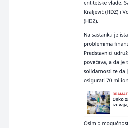
entitetske vlade. S
Kraljević (HDZ) i V
(HDZ).
Na sastanku je ist
problemima finansi
Predstavnici udruž
povećava, a da je 
solidarnosti te da
osigurati 70 milio
DRAMATI
Onkološ
izdvaja
Osim o mogućnosti