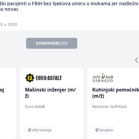
ki pacijenti u FBiH bez lijekova umiru u mukama jer nadležni
ju novac
3. u 18:20
KOMENTARI (17)
oj
Mašinski inženjer (m/
Kuhinjski pomoćni
ž)
(m/ž)
Euro-Asfalt
Restoran Golf Klub
Više lokacija
Sarajevo