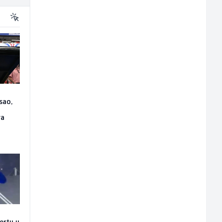
sao,
ra