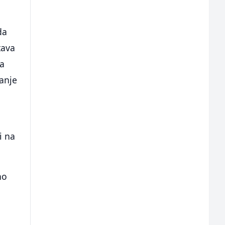
da
tava
ka
ranje
i na
no