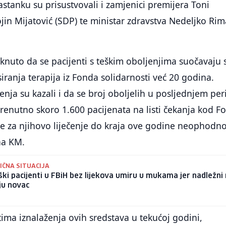
astanku su prisustvovali i zamjenici premijera Toni
ojin Mijatović (SDP) te ministar zdravstva Nedeljko Rim
aknuto da se pacijenti s teškim oboljenjima suočavaju 
ranja terapija iz Fonda solidarnosti već 20 godina.
enja su kazali i da se broj oboljelih u posljednjem pe
trenutno skoro 1.600 pacijenata na listi čekanja kod F
 je za njihovo liječenje do kraja ove godine neophodn
na KM.
ČNA SITUACIJA
ki pacijenti u FBiH bez lijekova umiru u mukama jer nadležni
ju novac
ma iznalaženja ovih sredstava u tekućoj godini,