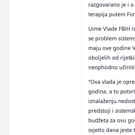
razgovarano je i o
terapija putem Fon
Uime Vlade FBiH is
se problem sistems
maju ove godine Vl
oboljelih od rijetk
neophodno učiniti
"Ova vlada je opre
godina, a to potvr
iznalaženju nedos
predstoji i sistem
budžeta za ovu go
svjetlo dana jeste