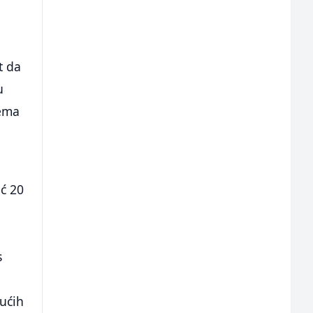
t da
u
lema
eć 20
s
gućih