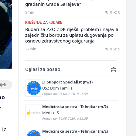
građanin Grada Sarajeva"
9min
0
0
RJEŠENJE ZA RUDARE
Rudari sa ZZO ZDK riješili problem i najavili
zajedničku borbu za uplatu dugovanja po
osnovu zdravstvenog osiguranja
27min
0
9
Oglasi za posao
IT Support Specialist (m/ž)
jeli
USZ Dom Familia
Prijava do: 21.08.2026. u 23:59
ao
.
Medicinska sestra - Tehničar (m/ž)
Medico-S
Prijava do: 16.08.2026. u 23:59
 iz
Medicinska sestra - Tehničar (m/ž)