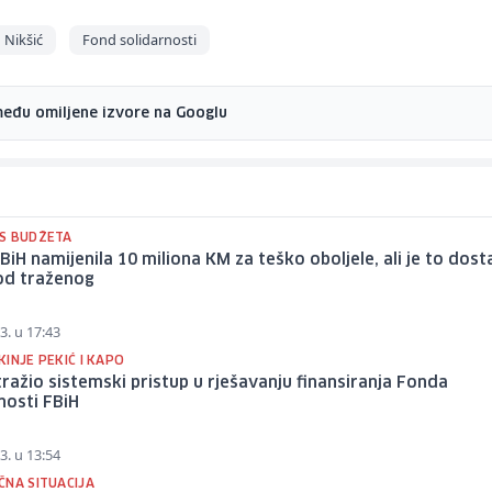
 Nikšić
Fond solidarnosti
među omiljene izvore na Googlu
S BUDŽETA
BiH namijenila 10 miliona KM za teško oboljele, ali je to dost
od traženog
3. u 17:43
INJE PEKIĆ I KAPO
ražio sistemski pristup u rješavanju finansiranja Fonda
nosti FBiH
3. u 13:54
ČNA SITUACIJA