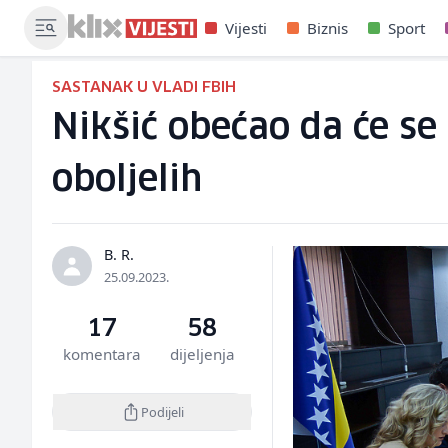
Vijesti
Biznis
Sport
SASTANAK U VLADI FBIH
Nikšić obećao da će se 
oboljelih
B. R.
25.09.2023.
17
58
komentara
dijeljenja
Podijeli