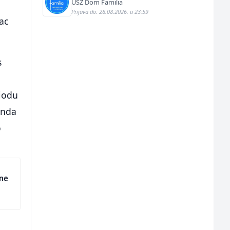
USZ Dom Familia
Prijava do: 28.08.2026. u 23:59
ac
s
riodu
onda
o
 ne