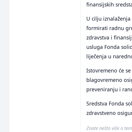
finansijskih sredst
U cilju iznalaženja
formirati radnu gru
zdravstva i finansi
usluga Fonda solid
liječenja u naredn
Istovremeno će se 
blagovremeno osigu
preveniranju i ran
Sredstva Fonda sol
zdravstveno osigura
Znate nešto više o temi 