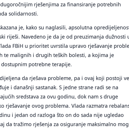
 dugoročnijim rješenjima za finansiranje potrebnih
da solidarnosti.
kazana je, kako su naglasili, apsolutna opredijeljenos
ki riješi. Navedeno je da je od preuzimanja dužnosti 
ada FBiH u prioritet uvrstila upravo rješavanje prob
ih te malignih i drugih teških bolesti, a kojima je
 dostupnim potrebne terapije.
dijeljena da rješava probleme, pa i ovaj koji postoji v
đuje i današnji sastanak. S jedne strane radi se na
tajućih sredstava za ovu godinu, dok nam s druge
sko rješavanje ovog problema. Vlada razmatra rebalan
dinu i jedan od razloga što on do sada nije ugledao
 taj da tražimo rješenja za osiguranje maksimalno mo