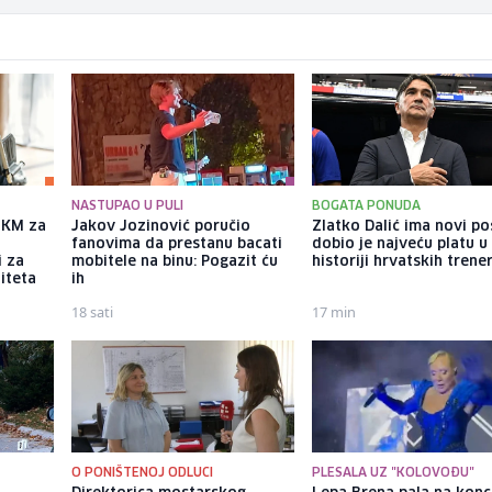
NASTUPAO U PULI
BOGATA PONUDA
a KM za
Jakov Jozinović poručio
Zlatko Dalić ima novi po
fanovima da prestanu bacati
dobio je najveću platu u
i za
mobitele na binu: Pogazit ću
historiji hrvatskih trene
iteta
ih
18 sati
17 min
U
O PONIŠTENOJ ODLUCI
PLESALA UZ "KOLOVOĐU"