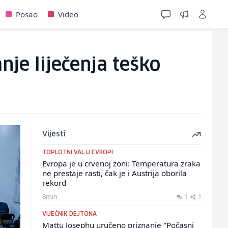
Posao
Video
anje liječenja teško
Vijesti
TOPLOTNI VAL U EVROPI
Evropa je u crvenoj zoni: Temperatura zraka
ne prestaje rasti, čak je i Austrija oborila
rekord
8min
1
1
VIJEĆNIK DEJTONA
Mattu Josephu uručeno priznanje "Počasni