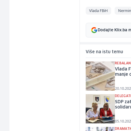
Vlada FBiH
Nermin
Dodajte Klix.ba 
Više na istu temu
REBALAN
Vlada F
manje 
20.10.202
DELEGATK
SDP zat
solidar
05.10.202
DRAMATI