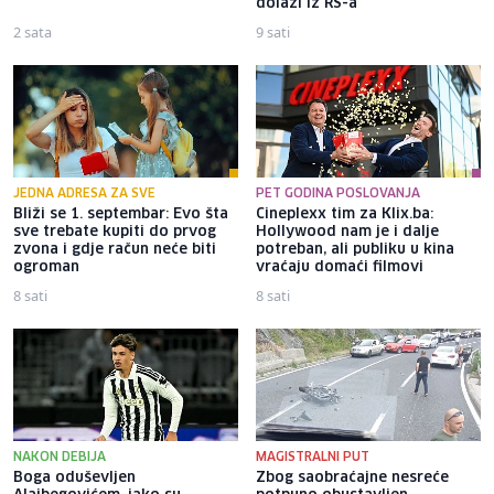
dolazi iz RS-a
2 sata
9 sati
JEDNA ADRESA ZA SVE
PET GODINA POSLOVANJA
Bliži se 1. septembar: Evo šta
Cineplexx tim za Klix.ba:
sve trebate kupiti do prvog
Hollywood nam je i dalje
zvona i gdje račun neće biti
potreban, ali publiku u kina
ogroman
vraćaju domaći filmovi
8 sati
8 sati
NAKON DEBIJA
MAGISTRALNI PUT
Boga oduševljen
Zbog saobraćajne nesreće