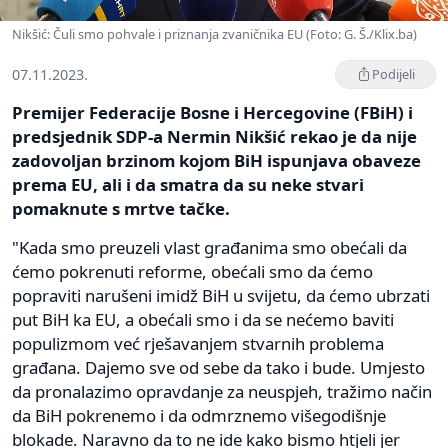
Nikšić: Čuli smo pohvale i priznanja zvaničnika EU (Foto: G. Š./Klix.ba)
07.11.2023.
Podijeli
Premijer Federacije Bosne i Hercegovine (FBiH) i
predsjednik SDP-a Nermin Nikšić rekao je da nije
zadovoljan brzinom kojom BiH ispunjava obaveze
prema EU, ali i da smatra da su neke stvari
pomaknute s mrtve tačke.
"Kada smo preuzeli vlast građanima smo obećali da
ćemo pokrenuti reforme, obećali smo da ćemo
popraviti narušeni imidž BiH u svijetu, da ćemo ubrzati
put BiH ka EU, a obećali smo i da se nećemo baviti
populizmom već rješavanjem stvarnih problema
građana. Dajemo sve od sebe da tako i bude. Umjesto
da pronalazimo opravdanje za neuspjeh, tražimo način
da BiH pokrenemo i da odmrznemo višegodišnje
blokade. Naravno da to ne ide kako bismo htjeli jer