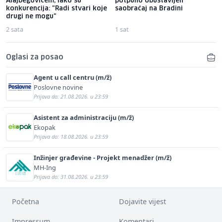
Alajbegovićem, iako su
potpuno obustavljen
konkurencija: "Radi stvari koje
saobraćaj na Bradini
drugi ne mogu"
2 sata
1 sat
Oglasi za posao
Agent u call centru (m/ž)
Poslovne novine
Prijava do: 21.08.2026. u 23:59
Asistent za administraciju (m/ž)
Ekopak
Prijava do: 18.08.2026. u 23:59
Inžinjer građevine - Projekt menadžer (m/ž)
MH-Ing
Prijava do: 31.08.2026. u 23:59
Početna
Dojavite vijest
Impressum
Komentari