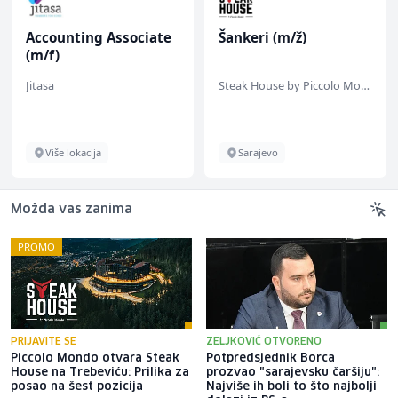
Accounting Associate
Šankeri (m/ž)
(m/f)
Jitasa
Steak House by Piccolo Mondo
Više lokacija
Sarajevo
Možda vas zanima
PROMO
PRIJAVITE SE
ZELJKOVIĆ OTVORENO
Piccolo Mondo otvara Steak
Potpredsjednik Borca
House na Trebeviću: Prilika za
prozvao "sarajevsku čaršiju":
posao na šest pozicija
Najviše ih boli to što najbolji