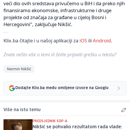
veći dio ovih sredstava privučemo u BiH i da preko njih
finansiramo ekonomske, infrastrukturne i druge
projekte od značaja za građane u cijeloj Bosni i
Hercegovini", zaključuje Nikšić.
Klix.ba čitajte i u našoj aplikaciji za
iOS
ili
Android
.
Znate nešto više o temi ili želite prijaviti grešku u tekstu?
Nermin Nikšić
Dodajte Klix.ba među omiljene izvore na Googlu
Više na istu temu
PREDSJEDNIK SDP-A
Nikšić se pohvalio rezultatom rada vlade: