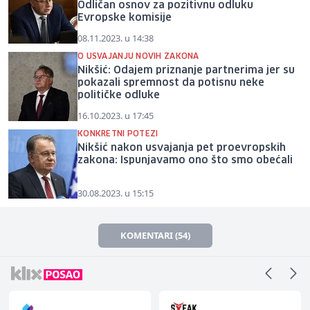
Odličan osnov za pozitivnu odluku
Evropske komisije
08.11.2023. u 14:38
O USVAJANJU NOVIH ZAKONA
Nikšić: Odajem priznanje partnerima jer su
pokazali spremnost da potisnu neke
političke odluke
16.10.2023. u 17:45
KONKRETNI POTEZI
Nikšić nakon usvajanja pet proevropskih
zakona: Ispunjavamo ono što smo obećali
30.08.2023. u 15:15
KOMENTARI (54)