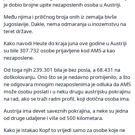
je dobio brojne upite nezaposlenih osoba u Austriji.
Među njima i priličnog broja onih iz zemalja bivše
Jugoslavije. Dakle, nema odmaranja u inozemstvu na
teret države.
Kako navodi Heute do kraja juna ove godine u Austriji
su bile 307.732 osobe prijavljene kod AMS-a kao
nezaposlene.
Od toga njih 239.301 bila je bez posla, a 68.431 na
doškolovanju. Ono što se je nedavno promijenilo, a što
ne odgovara mnogim nezaposlenima je odluka da AMS
može osobu poslati i u neku drugu austrijsku pokrajinu
na rad, ako se traži radni profil, koji dotična osoba ima.
Austrija ima devet saveznih pokrajina, a neke su jedna
od druge udaljene i više od 500 kilometara.
Kako je istakao Kopf to vrijedi samo za osobe koje ne