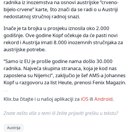
radnika iz inozemstva na osnovi austrijske “crveno-
bijelo-crvene” karte, što znači da se radi o u Austriji
nedostatnoj stručnoj radnoj snazi.
Inače je ta brojka u prosjeku iznosila oko 2.000
godišnje. Ove godine Kopf očekuje da će pasti novi
rekord i Austrija imati 8.000 inozemnih stručnjaka za
austrijske potrebe.
“Samo iz EU je prošle godine nama došlo 30.000
radnika. Najveća skupina stranaca, koja je kod nas
zaposlena su Nijemci”, zaključio je šef AMS-a Johannes
Kopf u razgovoru za list Heute, prenosi Fenix Magazin.
Klix.ba čitajte i u našoj aplikaciji za
iOS
ili
Android
.
Znate nešto više o temi ili želite prijaviti grešku u tekstu?
Austrija