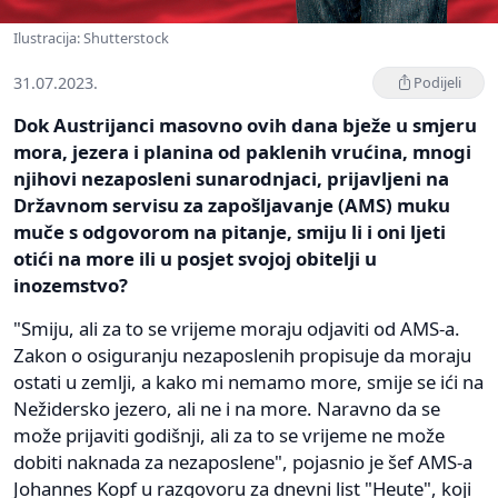
Ilustracija: Shutterstock
31.07.2023.
Podijeli
Dok Austrijanci masovno ovih dana bježe u smjeru
mora, jezera i planina od paklenih vrućina, mnogi
njihovi nezaposleni sunarodnjaci, prijavljeni na
Državnom servisu za zapošljavanje (AMS) muku
muče s odgovorom na pitanje, smiju li i oni ljeti
otići na more ili u posjet svojoj obitelji u
inozemstvo?
"Smiju, ali za to se vrijeme moraju odjaviti od AMS-a.
Zakon o osiguranju nezaposlenih propisuje da moraju
ostati u zemlji, a kako mi nemamo more, smije se ići na
Nežidersko jezero, ali ne i na more. Naravno da se
može prijaviti godišnji, ali za to se vrijeme ne može
dobiti naknada za nezaposlene", pojasnio je šef AMS-a
Johannes Kopf u razgovoru za dnevni list "Heute", koji