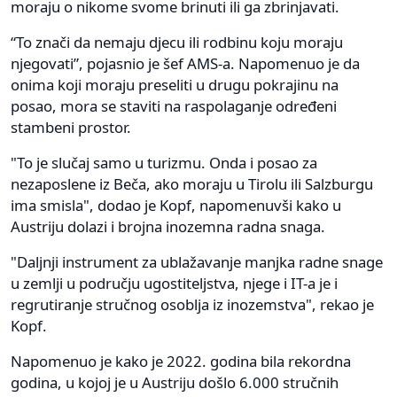
moraju o nikome svome brinuti ili ga zbrinjavati.
“To znači da nemaju djecu ili rodbinu koju moraju
njegovati”, pojasnio je šef AMS-a. Napomenuo je da
onima koji moraju preseliti u drugu pokrajinu na
posao, mora se staviti na raspolaganje određeni
stambeni prostor.
"To je slučaj samo u turizmu. Onda i posao za
nezaposlene iz Beča, ako moraju u Tirolu ili Salzburgu
ima smisla", dodao je Kopf, napomenuvši kako u
Austriju dolazi i brojna inozemna radna snaga.
"Daljnji instrument za ublažavanje manjka radne snage
u zemlji u području ugostiteljstva, njege i IT-a je i
regrutiranje stručnog osoblja iz inozemstva", rekao je
Kopf.
Napomenuo je kako je 2022. godina bila rekordna
godina, u kojoj je u Austriju došlo 6.000 stručnih