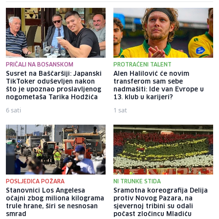
PRIČALI NA BOSANSKOM
PROTRAĆENI TALENT
Susret na Baščaršiji: Japanski
Alen Halilović će novim
TikToker oduševljen nakon
transferom sam sebe
što je upoznao proslavljenog
nadmašiti: Ide van Evrope u
nogometaša Tarika Hodžića
13. klub u karijeri?
6 sati
1 sat
POSLJEDICA POŽARA
NI TRUNKE STIDA
Stanovnici Los Angelesa
Sramotna koreografija Delija
očajni zbog miliona kilograma
protiv Novog Pazara, na
trule hrane, širi se nesnosan
sjevernoj tribini su odali
smrad
počast zločincu Mladiću