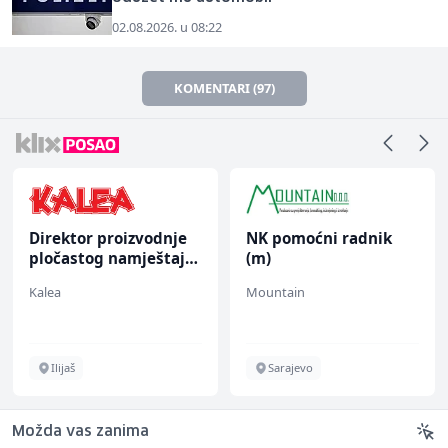
02.08.2026. u 08:22
KOMENTARI (97)
Direktor proizvodnje
NK pomoćni radnik
pločastog namještaja
(m)
(m/ž)
Kalea
Mountain
Ilijaš
Sarajevo
Možda vas zanima