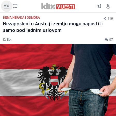
119
NEMA NERADA I ODMORA
Nezaposleni u Austriji zemlju mogu napustiti
samo pod jednim uslovom
D. Be.
97