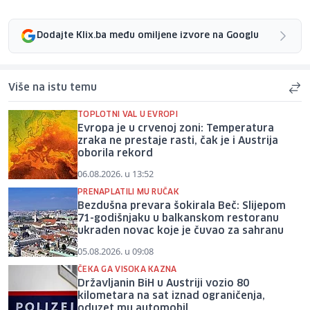
Dodajte Klix.ba među omiljene izvore na Googlu
Više na istu temu
TOPLOTNI VAL U EVROPI
Evropa je u crvenoj zoni: Temperatura
zraka ne prestaje rasti, čak je i Austrija
oborila rekord
06.08.2026. u 13:52
PRENAPLATILI MU RUČAK
Bezdušna prevara šokirala Beč: Slijepom
71-godišnjaku u balkanskom restoranu
ukraden novac koje je čuvao za sahranu
05.08.2026. u 09:08
ČEKA GA VISOKA KAZNA
Državljanin BiH u Austriji vozio 80
kilometara na sat iznad ograničenja,
oduzet mu automobil