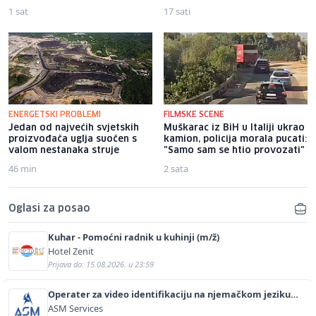
1 sat
17 sati
ENERGETSKI PROBLEMI
FILMSKE SCENE
Jedan od najvećih svjetskih
Muškarac iz BiH u Italiji ukrao
proizvođača uglja suočen s
kamion, policija morala pucati:
valom nestanaka struje
"Samo sam se htio provozati"
46 min
2 sata
Oglasi za posao
Kuhar - Pomoćni radnik u kuhinji (m/ž)
Hotel Zenit
Prijava do: 15.08.2026. u 23:59
Operater za video identifikaciju na njemačkom jeziku
(m/ž)
ASM Services