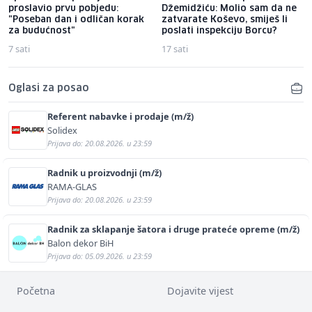
proslavio prvu pobjedu:
Džemidžiću: Molio sam da ne
"Poseban dan i odličan korak
zatvarate Koševo, smiješ li
za budućnost"
poslati inspekciju Borcu?
7 sati
17 sati
Oglasi za posao
Referent nabavke i prodaje (m/ž)
Solidex
Prijava do: 20.08.2026. u 23:59
Radnik u proizvodnji (m/ž)
RAMA-GLAS
Prijava do: 20.08.2026. u 23:59
Radnik za sklapanje šatora i druge prateće opreme (m/ž)
Balon dekor BiH
Prijava do: 05.09.2026. u 23:59
Početna
Dojavite vijest