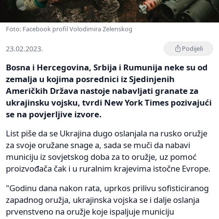
Foto: Facebook profil Volodimira Zelenskog
23.02.2023.
Podijeli
Bosna i Hercegovina, Srbija i Rumunija neke su od
zemalja u kojima posrednici iz Sjedinjenih
Američkih Država nastoje nabavljati granate za
ukrajinsku vojsku, tvrdi New York Times pozivajući
se na povjerljive izvore.
List piše da se Ukrajina dugo oslanjala na rusko oružje
za svoje oružane snage a, sada se muči da nabavi
municiju iz sovjetskog doba za to oružje, uz pomoć
proizvođača čak i u ruralnim krajevima istočne Evrope.
"Godinu dana nakon rata, uprkos prilivu sofisticiranog
zapadnog oružja, ukrajinska vojska se i dalje oslanja
prvenstveno na oružje koje ispaljuje municiju