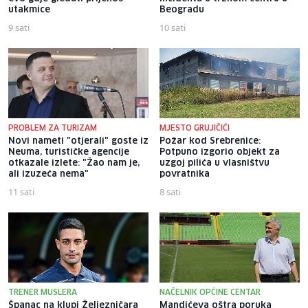
utakmice
Beogradu
9 sati
10 sati
PROBLEM ZA TURIZAM
MJESTO GRUJIČIĆI
Novi nameti "otjerali" goste iz
Požar kod Srebrenice:
Neuma, turističke agencije
Potpuno izgorio objekt za
otkazale izlete: "Žao nam je,
uzgoj pilića u vlasništvu
ali izuzeća nema"
povratnika
11 sati
8 sati
TRENER MUSLERA
NAČELNIK OPĆINE CENTAR
Španac na klupi Željezničara
Mandićeva oštra poruka