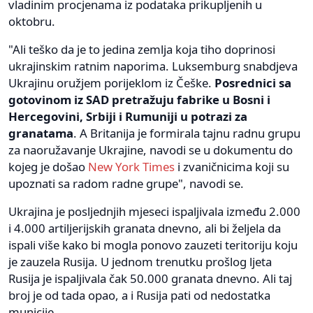
vladinim procjenama iz podataka prikupljenih u
oktobru.
"Ali teško da je to jedina zemlja koja tiho doprinosi
ukrajinskim ratnim naporima. Luksemburg snabdjeva
Ukrajinu oružjem porijeklom iz Češke.
Posrednici sa
gotovinom iz SAD pretražuju fabrike u Bosni i
Hercegovini, Srbiji i Rumuniji u potrazi za
granatama
. A Britanija je formirala tajnu radnu grupu
za naoružavanje Ukrajine, navodi se u dokumentu do
kojeg je došao
New York Times
i zvaničnicima koji su
upoznati sa radom radne grupe", navodi se.
Ukrajina je posljednjih mjeseci ispaljivala između 2.000
i 4.000 artiljerijskih granata dnevno, ali bi željela da
ispali više kako bi mogla ponovo zauzeti teritoriju koju
je zauzela Rusija. U jednom trenutku prošlog ljeta
Rusija je ispaljivala čak 50.000 granata dnevno. Ali taj
broj je od tada opao, a i Rusija pati od nedostatka
municije.