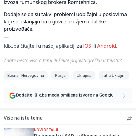
izvoza rumunskog brokera Romtehnica.
Dodaje se da su takvi problemi uobičajni u poslovima
koji se oslanjaju na trgovce oružjem i daleke
proizvođače.
Klix.ba čitajte i u našoj aplikaciji za
iOS
ili
Android
.
Znate nešto više o temi ili želite prijaviti grešku u tekstu?
Bosna i Hercegovina
Rusija
Ukrajina
rat u Ukrajini
Dodajte Klix.ba među omiljene izvore na Googlu
Više na istu temu
NOVI DETALJI