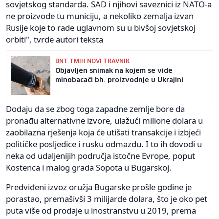
sovjetskog standarda. SAD i njihovi saveznici iz NATO-a
ne proizvode tu municiju, a nekoliko zemalja izvan
Rusije koje to rade uglavnom su u bivšoj sovjetskoj
orbiti", tvrde autori teksta
BNT TMIH NOVI TRAVNIK
Objavljen snimak na kojem se vide
minobacači bh. proizvodnje u Ukrajini
Dodaju da se zbog toga zapadne zemlje bore da
pronađu alternativne izvore, ulažući milione dolara u
zaobilazna rješenja koja će utišati transakcije i izbjeći
političke posljedice i rusku odmazdu. I to ih dovodi u
neka od udaljenijih područja istočne Evrope, poput
Kostenca i malog grada Sopota u Bugarskoj.
Predviđeni izvoz oružja Bugarske prošle godine je
porastao, premašivši 3 milijarde dolara, što je oko pet
puta više od prodaje u inostranstvu u 2019, prema