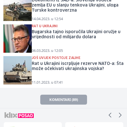
Dokumenti iz SAD-a: Slovenija vodeća
zemlja EU u slanju tenkova Ukrajini, uloga
Turske kontroverzna
14.04.2023. u 12:54
RAT U UKRAJINI
Bugarska tajno isporučila Ukrajini oružje u
vrijednosti od milijardu dolara
06.03.2023. u 12:05
JOŠ UVIJEK POSTOJE ZALIHE
Rat u Ukrajini iscrpljuje rezerve NATO-a: Šta
može očekivati ukrajinska vojska?
11.01.2023. u 07:41
KOMENTARI (89)