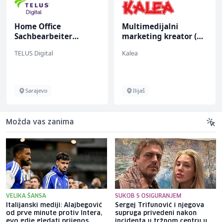
Home Office
Multimedijalni
Sachbearbeiter
marketing kreator (m/
(m/w/d) für einen
ž)
TELUS Digital
Kalea
bekannten deutschen
Energieversorger
Sarajevo
Ilijaš
Možda vas zanima
VELIKA ŠANSA
SUKOB S OSIGURANJEM
Italijanski mediji: Alajbegović
Sergej Trifunović i njegova
od prve minute protiv Intera,
supruga privedeni nakon
evo gdje gledati prijenos
incidenta u tržnom centru u