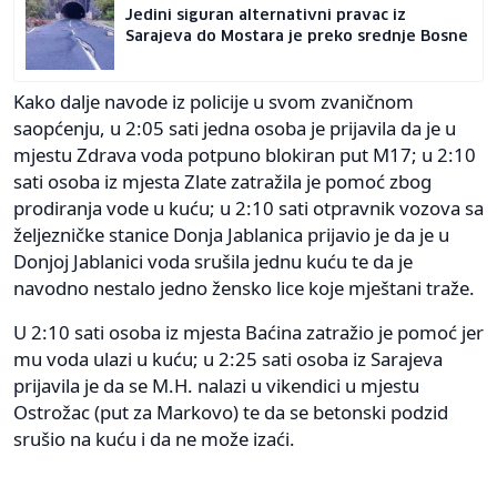
Jedini siguran alternativni pravac iz
Sarajeva do Mostara je preko srednje Bosne
Kako dalje navode iz policije u svom zvaničnom
saopćenju, u 2:05 sati jedna osoba je prijavila da je u
mjestu Zdrava voda potpuno blokiran put M17; u 2:10
sati osoba iz mjesta Zlate zatražila je pomoć zbog
prodiranja vode u kuću; u 2:10 sati otpravnik vozova sa
željezničke stanice Donja Jablanica prijavio je da je u
Donjoj Jablanici voda srušila jednu kuću te da je
navodno nestalo jedno žensko lice koje mještani traže.
U 2:10 sati osoba iz mjesta Baćina zatražio je pomoć jer
mu voda ulazi u kuću; u 2:25 sati osoba iz Sarajeva
prijavila je da se M.H. nalazi u vikendici u mjestu
Ostrožac (put za Markovo) te da se betonski podzid
srušio na kuću i da ne može izaći.