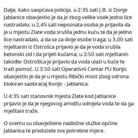
Dalje, kako saopćava policija, u 2:35 sati J.B. iz Donje
Jablanice obavjestio je da je zbog velike vode jedno lice
nastradalo; u 2,45 sati nepoznata osoba je prijavila da
je u mjestu Zlate voda srušila jednu kuću te da je jedno
lice nastradalo, a da se za dvije osobe traga; u 3,00 sati
mještanin iz Ostrošca prijavio je da je voda srušila
betonski zid i da prijeti kućama; u 3:50 sati mještanin
također Ostrošlca je prijavio da voda ulazi u kuće te
traži pomoć. U 3:50 sati Operativni Centar PU Konjic
obavjestio je da je u mjestu Ribički most zbog odrona
blokiran saobraćaj Konjic - Jablanica.
U 4:35 sati stanovnik mjesta Zlate kod Jablanice
prijavio je da je njegovog amidžu odnijela voda te da ga
mještani traže.
O svemu su obavještene nadležne službe općine
Jablanica te preduzete sve potrebne mjere.