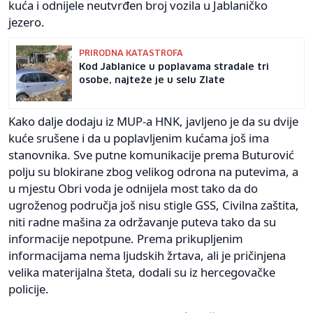
kuća i odnijele neutvrđen broj vozila u Jablaničko
jezero.
PRIRODNA KATASTROFA
Kod Jablanice u poplavama stradale tri
osobe, najteže je u selu Zlate
Kako dalje dodaju iz MUP-a HNK, javljeno je da su dvije
kuće srušene i da u poplavljenim kućama još ima
stanovnika. Sve putne komunikacije prema Buturović
polju su blokirane zbog velikog odrona na putevima, a
u mjestu Obri voda je odnijela most tako da do
ugroženog područja još nisu stigle GSS, Civilna zaštita,
niti radne mašina za održavanje puteva tako da su
informacije nepotpune. Prema prikupljenim
informacijama nema ljudskih žrtava, ali je pričinjena
velika materijalna šteta, dodali su iz hercegovačke
policije.