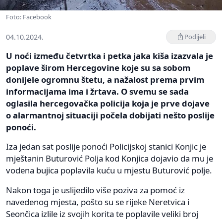
Foto: Facebook
04.10.2024.
Podijeli
U noći između četvrtka i petka jaka kiša izazvala je
poplave širom Hercegovine koje su sa sobom
donijele ogromnu štetu, a nažalost prema prvim
informacijama ima i žrtava. O svemu se sada
oglasila hercegovačka policija koja je prve dojave
o alarmantnoj situaciji počela dobijati nešto poslije
ponoći.
Iza jedan sat poslije ponoći Policijskoj stanici Konjic je
mještanin Buturović Polja kod Konjica dojavio da mu je
vodena bujica poplavila kuću u mjestu Buturović polje.
Nakon toga je uslijedilo više poziva za pomoć iz
navedenog mjesta, pošto su se rijeke Neretvica i
Seončica izlile iz svojih korita te poplavile veliki broj