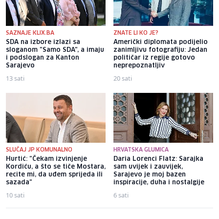
SAZNAJE KLIX.BA
ZNATE LI KO JE?
SDA na izbore izlazi sa
Američki diplomata podijelio
sloganom "Samo SDA", a imaju
zanimljivu fotografiju: Jedan
i podslogan za Kanton
političar iz regije gotovo
Sarajevo
neprepoznatljiv
13 sati
20 sati
SLUČAJ JP KOMUNALNO
HRVATSKA GLUMICA
Hurtić: "Čekam izvinjenje
Daria Lorenci Flatz: Sarajka
Kordiću, a što se tiče Mostara,
sam uvijek i zauvijek,
recite mi, da uđem sprijeda ili
Sarajevo je moj bazen
sazada"
inspiracije, duha i nostalgije
10 sati
6 sati