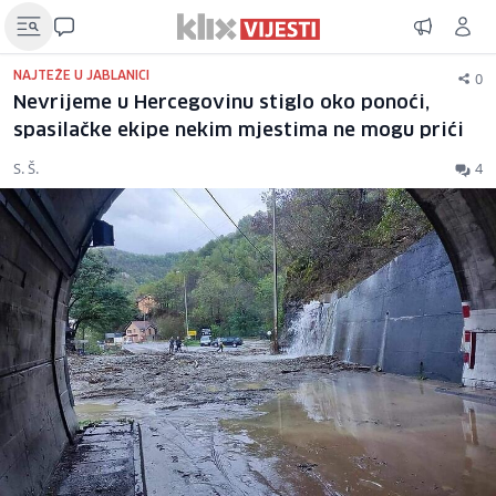
0
NAJTEŽE U JABLANICI
Nevrijeme u Hercegovinu stiglo oko ponoći,
spasilačke ekipe nekim mjestima ne mogu prići
S. Š.
4