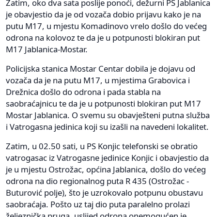
Zatim, oko dva sata poslije ponoći, dežurni PS Jablanica
je obavjestio da je od vozača dobio prijavu kako je na
putu M17, u mjestu Komadinovo vrelo došlo do većeg
odrona na kolovoz te da je u potpunosti blokiran put
M17 Jablanica-Mostar.
Policijska stanica Mostar Centar dobila je dojavu od
vozača da je na putu M17, u mjestima Grabovica i
Drežnica došlo do odrona i pada stabla na
saobraćajnicu te da je u potpunosti blokiran put M17
Mostar Jablanica. O svemu su obavješteni putna služba
i Vatrogasna jedinica koji su izašli na navedeni lokalitet.
Zatim, u 02.50 sati, u PS Konjic telefonski se obratio
vatrogasac iz Vatrogasne jedinice Konjic i obavjestio da
je u mjestu Ostrožac, općina Jablanica, došlo do većeg
odrona na dio regionalnog puta R 435 (Ostrožac -
Buturović polje), što je uzrokovalo potpunu obustavu
saobraćaja. Pošto uz taj dio puta paralelno prolazi
željeznička pruga, uslijed odrona onemogućen je