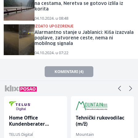
na cestama, Neretva se gotovo izlila iz
korita
04.10.2024. u 08:48
IZDATO UPOZORENJE
Alarmantno stanje u Jablanici: Kiša izazvala
poplave, zatvorene ceste, nema ni
mobilnog signala
04.10.2024. u 07:22
KOMENTARI (4)
Home Office
Tehnički rukovodilac
Kundenberater
(m/ž)
(m/w/d) für ein
TELUS Digital
Mountain
renommiertes