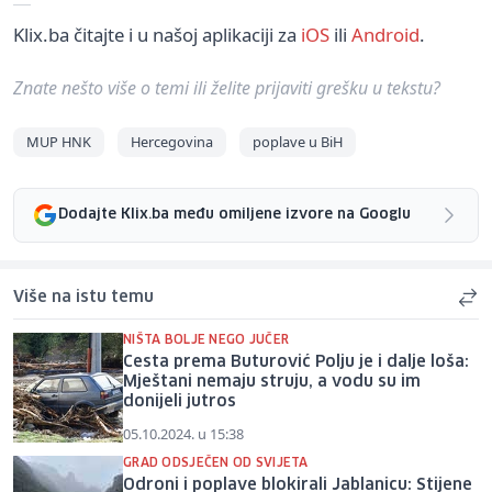
Klix.ba čitajte i u našoj aplikaciji za
iOS
ili
Android
.
Znate nešto više o temi ili želite prijaviti grešku u tekstu?
MUP HNK
Hercegovina
poplave u BiH
Dodajte Klix.ba među omiljene izvore na Googlu
Više na istu temu
NIŠTA BOLJE NEGO JUČER
Cesta prema Buturović Polju je i dalje loša:
Mještani nemaju struju, a vodu su im
donijeli jutros
05.10.2024. u 15:38
GRAD ODSJEČEN OD SVIJETA
Odroni i poplave blokirali Jablanicu: Stijene