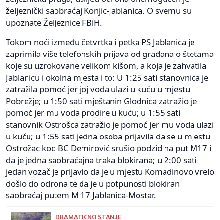
željeznički saobraćaj Konjic-Jablanica. O svemu su
upoznate Željeznice FBiH.
Tokom noći između četvrtka i petka PS Jablanica je
zaprimila više telefonskih prijava od građana o štetama
koje su uzrokovane velikom kišom, a koja je zahvatila
Jablanicu i okolna mjesta i to: U 1:25 sati stanovnica je
zatražila pomoć jer joj voda ulazi u kuću u mjestu
Pobrežje; u 1:50 sati mještanin Glodnica zatražio je
pomoć jer mu voda prodire u kuću; u 1:55 sati
stanovnik Ostrošca zatražio je pomoć jer mu voda ulazi
u kuću; u 1:55 sati jedna osoba prijavila da se u mjestu
Ostrožac kod BC Demirović srušio podzid na put M17 i
da je jedna saobraćajna traka blokirana; u 2:00 sati
jedan vozač je prijavio da je u mjestu Komadinovo vrelo
došlo do odrona te da je u potpunosti blokiran
saobraćaj putem M 17 Jablanica-Mostar.
DRAMATIČNO STANJE