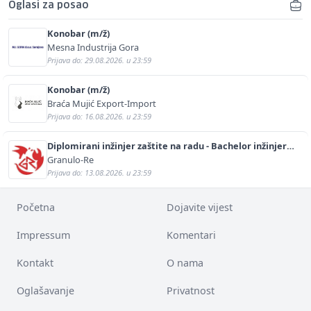
Oglasi za posao
Konobar (m/ž)
Mesna Industrija Gora
Prijava do: 29.08.2026. u 23:59
Konobar (m/ž)
Braća Mujić Export-Import
Prijava do: 16.08.2026. u 23:59
Diplomirani inžinjer zaštite na radu - Bachelor inžinjer
sigurnosti i pomoći (m/ž)
Granulo-Re
Prijava do: 13.08.2026. u 23:59
Početna
Dojavite vijest
Impressum
Komentari
Kontakt
O nama
Oglašavanje
Privatnost