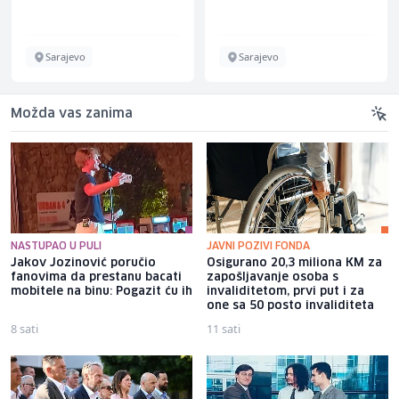
Schuhunternehmen
Sarajevo
Sarajevo
Možda vas zanima
NASTUPAO U PULI
JAVNI POZIVI FONDA
Jakov Jozinović poručio
Osigurano 20,3 miliona KM za
fanovima da prestanu bacati
zapošljavanje osoba s
mobitele na binu: Pogazit ću ih
invaliditetom, prvi put i za
one sa 50 posto invaliditeta
8 sati
11 sati