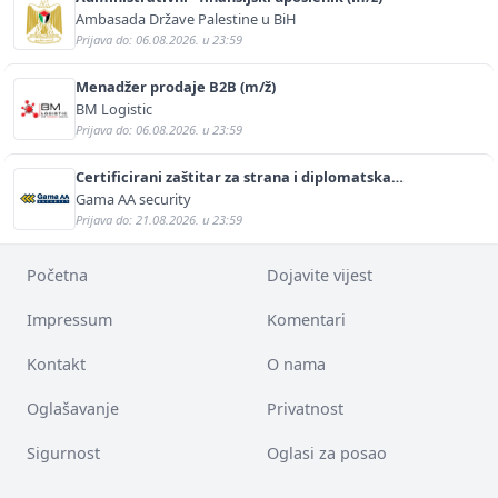
Ambasada Države Palestine u BiH
Prijava do: 06.08.2026. u 23:59
Menadžer prodaje B2B (m/ž)
BM Logistic
Prijava do: 06.08.2026. u 23:59
Certificirani zaštitar za strana i diplomatska
predstavništva (m/ž)
Gama AA security
Prijava do: 21.08.2026. u 23:59
Početna
Dojavite vijest
Impressum
Komentari
Kontakt
O nama
Oglašavanje
Privatnost
Sigurnost
Oglasi za posao