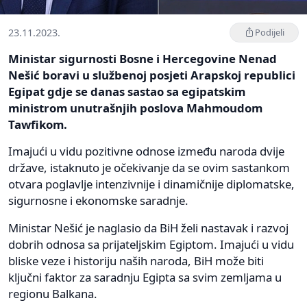
23.11.2023.
Podijeli
Ministar sigurnosti Bosne i Hercegovine Nenad
Nešić boravi u službenoj posjeti Arapskoj republici
Egipat gdje se danas sastao sa egipatskim
ministrom unutrašnjih poslova Mahmoudom
Tawfikom.
Imajući u vidu pozitivne odnose između naroda dvije
države, istaknuto je očekivanje da se ovim sastankom
otvara poglavlje intenzivnije i dinamičnije diplomatske,
sigurnosne i ekonomske saradnje.
Ministar Nešić je naglasio da BiH želi nastavak i razvoj
dobrih odnosa sa prijateljskim Egiptom. Imajući u vidu
bliske veze i historiju naših naroda, BiH može biti
ključni faktor za saradnju Egipta sa svim zemljama u
regionu Balkana.