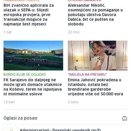
FINANSIJSKO TRŽIŠTE
ISTOČNO SARAJEVO
BiH zvanično aplicirala za
Aleksandar Nikolić,
ulazak u SEPA-u: Slijedi
osumnjičeni za pomaganje u
evropska provjera, prve
pokušaju ubistva Davora
transakcije moguće za
Dabića, bit će pušten na
najmanje šest mjeseci
slobodu
1 sat
22 min
BORDO KLUB SE OGLASIO
"NASJELA NA PREVARU"
FK Sarajevo do daljnjeg ne
Emina Jahović pokradena u
može igrati domaće utakmice
Istanbulu, ostala bez
na Koševu, teren ne ispunjava
brendirane garderobe
ni minimalne uslove
vrijedne više od 50.000 eura
13 sati
2 sata
Oglasi za posao
Administrativni - finansijski uposlenik (m/ž)