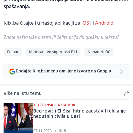
spašavanja.
Klix.ba čitajte i u našoj aplikaciji za
iOS
ili
Android
.
Znate nešto više o temi ili želite prijaviti grešku u tekstu?
Egipat
Ministarstvo sigurnosti BiH
Nenad Nešić
Dodajte Klix.ba među omiljene izvore na Googlu
Više na istu temu
TELEFONSKI RAZGOVOR
Bećirović i El-Sisi: Hitno zaustaviti ubijanje
nedužnih civila u Gazi
07.11.2023. u 16:18