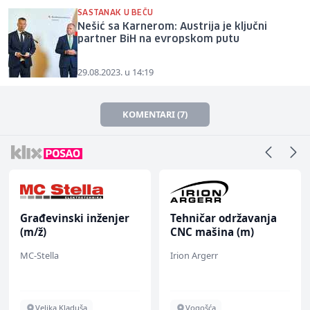
SASTANAK U BEČU
Nešić sa Karnerom: Austrija je ključni
partner BiH na evropskom putu
29.08.2023. u 14:19
KOMENTARI (7)
Građevinski inženjer
Tehničar održavanja
(m/ž)
CNC mašina (m)
MC-Stella
Irion Argerr
Velika Kladuša
Vogošća