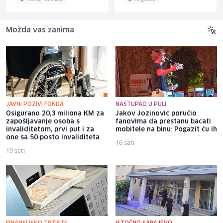
Možda vas zanima
JAVNI POZIVI FONDA
NASTUPAO U PULI
Osigurano 20,3 miliona KM za
Jakov Jozinović poručio
zapošljavanje osoba s
fanovima da prestanu bacati
invaliditetom, prvi put i za
mobitele na binu: Pogazit ću ih
one sa 50 posto invaliditeta
16 sati
19 sati