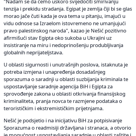
"Nadam se da ćemo uskoro svijedočiti smirivanju
tenzija i prekidu stradanja. Egipat je zemlja čiji bi se glas
morao jače čuti kada je ova tema u pitanju, imajući u
vidu odnose sa Izraelom istovremeno ne umanjujući
pravo palestinskog naroda", kazao je Nešić pozitivno
afirmišući stav Egipta oko sukoba u Ukrajini uz
insistiranje na miru i nedoprinošenju produbljivanja
globalnih neprijateljstava.
U oblasti sigurnosti i unutrašnjih poslova, istaknuta je
potreba izmjena i unapređenja dosadašnjeg
sporazuma o saradnji u oblasti suzbijanja kriminala te
uspostavljanje saradnje agencija BiH i Egipta za
sprovođenje zakona u oblasti otkrivanja finansijskog
kriminaliteta, pranja novca te razmjene podataka o
terorističkim i ekstremističkim prijetnjama.
Nešić je podsjetio i na inicijativu BiH za potpisivanje
Sporazuma o readmisiji državljana i stranaca, a otvorio
je mogućnost uspostavljanja saradnje u oblasti zaštite i