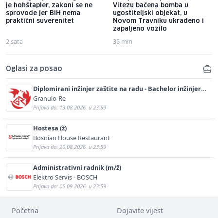
je hohštapler, zakoni se ne
Vitezu bačena bomba u
sprovode jer BiH nema
ugostiteljski objekat, u
praktični suverenitet
Novom Travniku ukradeno i
zapaljeno vozilo
2 sata
35 min
Oglasi za posao
Diplomirani inžinjer zaštite na radu - Bachelor inžinjer
sigurnosti i pomoći (m/ž)
Granulo-Re
Prijava do: 13.08.2026. u 23:59
Hostesa (ž)
Bosnian House Restaurant
Prijava do: 20.08.2026. u 23:59
Administrativni radnik (m/ž)
Elektro Servis - BOSCH
Prijava do: 05.09.2026. u 23:59
Početna
Dojavite vijest