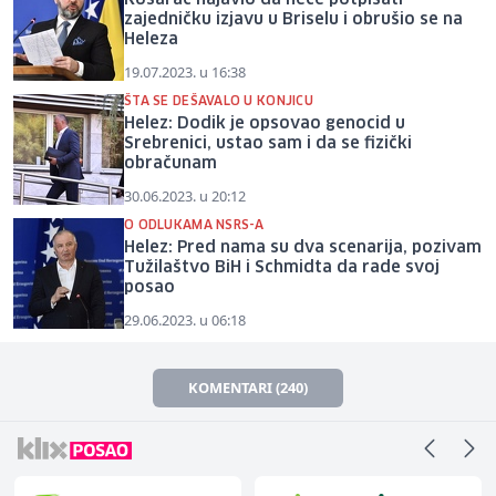
zajedničku izjavu u Briselu i obrušio se na
Heleza
19.07.2023. u 16:38
ŠTA SE DEŠAVALO U KONJICU
Helez: Dodik je opsovao genocid u
Srebrenici, ustao sam i da se fizički
obračunam
30.06.2023. u 20:12
O ODLUKAMA NSRS-A
Helez: Pred nama su dva scenarija, pozivam
Tužilaštvo BiH i Schmidta da rade svoj
posao
29.06.2023. u 06:18
KOMENTARI (240)