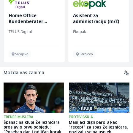
Home Office
Asistent za
Kundenberater
administraciju (m/ž)
(m/w/d) für ein
TELUS Digital
Ekopak
renommiertes
Schuhunternehmen
Sarajevo
Sarajevo
Možda vas zanima
TRENER MUSLERA
PROTIV BSK-A
Španac na klupi Željezničara
Manijaci digli parolu kao
proslavio prvu pobjedu:
"recept" za spas Željezničara,
"Poseban dan i odličan korak
pozivaju se na uspjeh