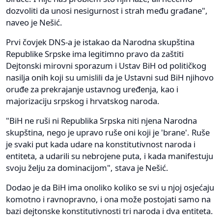
dozvoliti da unosi nesigurnost i strah među građane",
naveo je Nešić.
Prvi čovjek DNS-a je istakao da Narodna skupština
Republike Srpske ima legitimno pravo da zaštiti
Dejtonski mirovni sporazum i Ustav BiH od političkog
nasilja onih koji su umislili da je Ustavni sud BiH njihovo
oruđe za prekrajanje ustavnog uređenja, kao i
majorizaciju srpskog i hrvatskog naroda.
"BiH ne ruši ni Republika Srpska niti njena Narodna
skupština, nego je upravo ruše oni koji je 'brane'. Ruše
je svaki put kada udare na konstitutivnost naroda i
entiteta, a udarili su nebrojene puta, i kada manifestuju
svoju želju za dominacijom", stava je Nešić.
Dodao je da BiH ima onoliko koliko se svi u njoj osjećaju
komotno i ravnopravno, i ona može postojati samo na
bazi dejtonske konstitutivnosti tri naroda i dva entiteta.