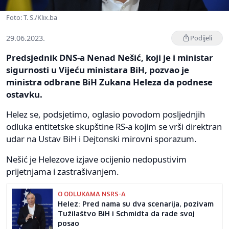
Foto: T. S./Klix.ba
29.06.2023.
Podijeli
Predsjednik DNS-a Nenad Nešić, koji je i ministar
sigurnosti u Vijeću ministara BiH, pozvao je
ministra odbrane BiH Zukana Heleza da podnese
ostavku.
Helez se, podsjetimo, oglasio povodom posljednjih
odluka entitetske skupštine RS-a kojim se vrši direktran
udar na Ustav BiH i Dejtonski mirovni sporazum.
Nešić je Helezove izjave ocijenio nedopustivim
prijetnjama i zastrašivanjem.
O ODLUKAMA NSRS-A
Helez: Pred nama su dva scenarija, pozivam
Tužilaštvo BiH i Schmidta da rade svoj
posao