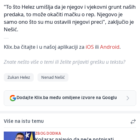
"To što Helez umišlja da je njegov i vjekovni grunt naših
predaka, to može okačiti mačku o rep. Njegovo je
samo ono što su mu ostavili njegovi preci", zaključio je
Nešić.
Klix.ba čitajte i u našoj aplikaciji za
iOS
ili
Android
.
Znate nešto više o temi ili želite prijaviti grešku u tekstu?
Zukan Helez
Nenad Nešić
Dodajte Klix.ba među omiljene izvore na Googlu
Više na istu temu
ZBOG DODIKA
Košarac najavio da neće potpisati