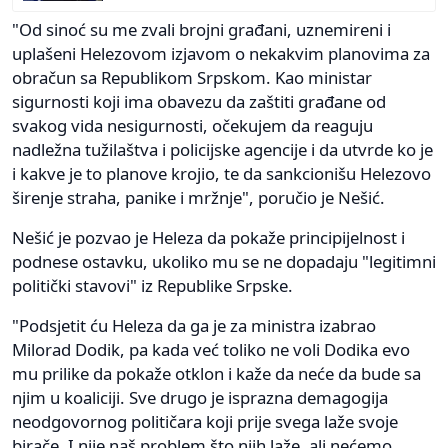
"Od sinoć su me zvali brojni građani, uznemireni i
uplašeni Helezovom izjavom o nekakvim planovima za
obračun sa Republikom Srpskom. Kao ministar
sigurnosti koji ima obavezu da zaštiti građane od
svakog vida nesigurnosti, očekujem da reaguju
nadležna tužilaštva i policijske agencije i da utvrde ko je
i kakve je to planove krojio, te da sankcionišu Helezovo
širenje straha, panike i mržnje", poručio je Nešić.
Nešić je pozvao je Heleza da pokaže principijelnost i
podnese ostavku, ukoliko mu se ne dopadaju "legitimni
politički stavovi" iz Republike Srpske.
"Podsjetit ću Heleza da ga je za ministra izabrao
Milorad Dodik, pa kada već toliko ne voli Dodika evo
mu prilike da pokaže otklon i kaže da neće da bude sa
njim u koaliciji. Sve drugo je isprazna demagogija
neodgovornog političara koji prije svega laže svoje
birače. I nije naš problem što njih laže, ali nećemo