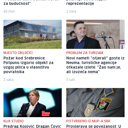
za budućnost"
reprezentacije
45 min
2 sata
MJESTO GRUJIČIĆI
PROBLEM ZA TURIZAM
Požar kod Srebrenice:
Novi nameti "otjerali" goste iz
Potpuno izgorio objekt za
Neuma, turističke agencije
uzgoj pilića u vlasništvu
otkazale izlete: "Žao nam je,
povratnika
ali izuzeća nema"
2 sata
5 sati
KLIX STUDIO
POTVRĐENO IZ MUP-A SBK
Predrag Kojović: Dragan Čović
Provjerava se povezanost: U