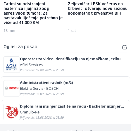
Fatimi su odstranjeni
Željezničar i BSK večeras na
maternica i jajnici zbog
Grbavici otvaraju novu sezonu
agresivnog tumora: Za
nogometnog prvenstva BiH
nastavak liječenja potrebno je
više od 41.000 KM
18 min
1 sat
Oglasi za posao
Operater za video identifikaciju na njemačkom jeziku
(m/ž)
ASM Services
Prijava do: 02.09.2026. u 23:59
Administrativni radnik (m/ž)
Elektro Servis - BOSCH
Prijava do: 05.09.2026. u 23:59
Diplomirani inžinjer zaštite na radu - Bachelor inžinjer
sigurnosti i pomoći (m/ž)
Granulo-Re
Prijava do: 13.08.2026. u 23:59