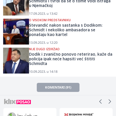
Schmidtu i tvrdi da se o tome vodi istraga
u Njemačkoj
17.09.2023. u 13:42
O VISOKOM PREDSTAVNIKU
Stevandić nakon sastanka s Dodikom:
Schmidt i nekoliko ambasadora se
ponašaju kao kartel
13.09.2023. u 12:20
NIJE DUGO IZDRŽAO
Dodik i zvanično ponovo reterirao, kaže da
policija ipak neće hapsiti već štititi
Schmidta
10.09.2023. u 14:18
KOMENTARI (91)