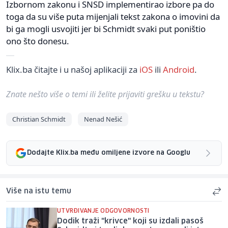
Izbornom zakonu i SNSD implementirao izbore pa do
toga da su više puta mijenjali tekst zakona o imovini da
bi ga mogli usvojiti jer bi Schmidt svaki put poništio
ono što donesu.
Klix.ba čitajte i u našoj aplikaciji za
iOS
ili
Android
.
Znate nešto više o temi ili želite prijaviti grešku u tekstu?
Christian Schmidt
Nenad Nešić
Dodajte Klix.ba među omiljene izvore na Googlu
Više na istu temu
UTVRĐIVANJE ODGOVORNOSTI
Dodik traži "krivce" koji su izdali pasoš