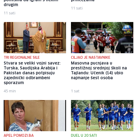
pomislila da igram s nekim
princezama
drugim
11 sati
11 sati
TRI REGIONALNE SILE
CILJAO JE NASTAVNIKE
Stvara se veliki vojni savez:
Masovna pucnjava u
Turska, Saudijska Arabija i
prestižnoj srednjoj školi na
Pakistan danas potpisuju
Tajlandu: Učenik (14) ubio
zajednički odbrambeni
najmanje šest osoba
sporazum
45 min
1 sat
APEL POMOZI.BA
DUEL U 20 SATI