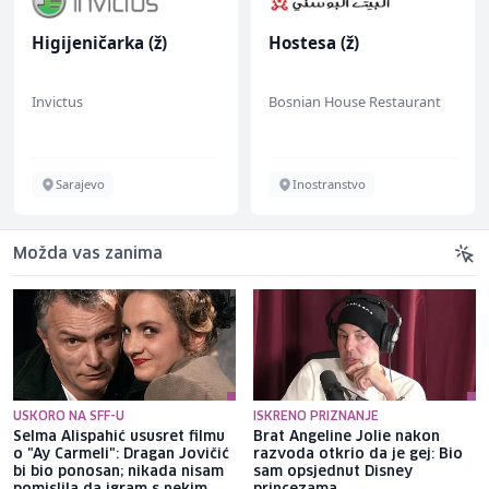
Higijeničarka (ž)
Hostesa (ž)
Invictus
Bosnian House Restaurant
Sarajevo
Inostranstvo
Možda vas zanima
USKORO NA SFF-U
ISKRENO PRIZNANJE
Selma Alispahić ususret filmu
Brat Angeline Jolie nakon
o "Ay Carmeli": Dragan Jovičić
razvoda otkrio da je gej: Bio
bi bio ponosan; nikada nisam
sam opsjednut Disney