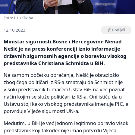
Foto: I. L./Klix.ba
12.10.2023.
Podijeli
Ministar sigurnosti Bosne i Hercegovine Nenad
Nešić je na press konferenciji iznio informacije
državnih sigurnosnih agencija o boravku visokog
predstavnika Christiana Schmidta u BiH.
Na samom početku obraćanja, Nešić je obrazložio
zbog čega političari iz RS-a smatraju da Schmidt nije
visoki predstavnik tumačeći Ustav BiH na već poznat
način kojim se služe političari iz RS-a. Oni ističu da u
Ustavu stoji kako visokog predstavnika imenuje PIC, a
potvrđuje Vijeće sigurnosti UN-a.
Međutim, u BiH je već jednom legitimno boravio visoki
predstavnik koji također nije imao potvrdu Vijeća