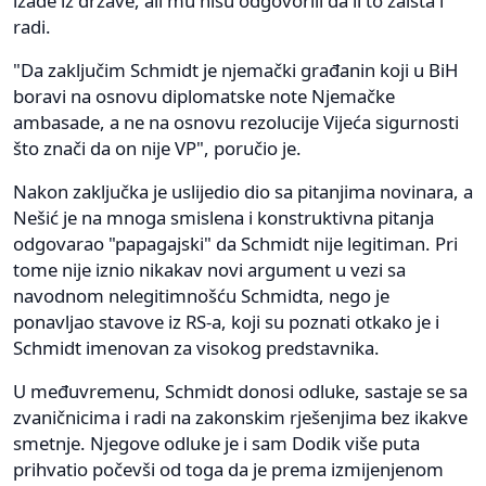
izađe iz države, ali mu nisu odgovorili da li to zaista i
radi.
"Da zaključim Schmidt je njemački građanin koji u BiH
boravi na osnovu diplomatske note Njemačke
ambasade, a ne na osnovu rezolucije Vijeća sigurnosti
što znači da on nije VP", poručio je.
Nakon zaključka je uslijedio dio sa pitanjima novinara, a
Nešić je na mnoga smislena i konstruktivna pitanja
odgovarao "papagajski" da Schmidt nije legitiman. Pri
tome nije iznio nikakav novi argument u vezi sa
navodnom nelegitimnošću Schmidta, nego je
ponavljao stavove iz RS-a, koji su poznati otkako je i
Schmidt imenovan za visokog predstavnika.
U međuvremenu, Schmidt donosi odluke, sastaje se sa
zvaničnicima i radi na zakonskim rješenjima bez ikakve
smetnje. Njegove odluke je i sam Dodik više puta
prihvatio počevši od toga da je prema izmijenjenom