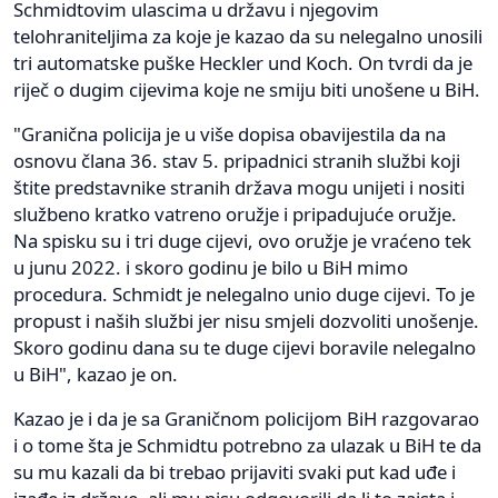
Schmidtovim ulascima u državu i njegovim
telohraniteljima za koje je kazao da su nelegalno unosili
tri automatske puške Heckler und Koch. On tvrdi da je
riječ o dugim cijevima koje ne smiju biti unošene u BiH.
"Granična policija je u više dopisa obavijestila da na
osnovu člana 36. stav 5. pripadnici stranih službi koji
štite predstavnike stranih država mogu unijeti i nositi
službeno kratko vatreno oružje i pripadujuće oružje.
Na spisku su i tri duge cijevi, ovo oružje je vraćeno tek
u junu 2022. i skoro godinu je bilo u BiH mimo
procedura. Schmidt je nelegalno unio duge cijevi. To je
propust i naših službi jer nisu smjeli dozvoliti unošenje.
Skoro godinu dana su te duge cijevi boravile nelegalno
u BiH", kazao je on.
Kazao je i da je sa Graničnom policijom BiH razgovarao
i o tome šta je Schmidtu potrebno za ulazak u BiH te da
su mu kazali da bi trebao prijaviti svaki put kad uđe i