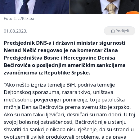
Foto: I. L./Klix.ba
01.08.2023.
Podijeli
Predsjednik DNS-a i državni ministar sigurnosti
Nenad Nešić reagovao je na komentar člana
Predsjedništva Bosne i Hercegovine Denisa
Bećirovića o posljednjim američkim sankcijama
zvaničnicima iz Republike Srpske.
"Ako nešto izgriza temelje BiH, podriva temelje
Dejtonskog sporazuma, razara tkivo, uništava
međusobno povjerenje i pomirenje, to je patološka
mržnja Denisa Bećirovića prema svemu što je srpsko.
Ako su nam takvi ljevičari, desničari su nam dobri. U toj
svojoj bolesnoj ostrašćenosti, Bećirović nije u stanju
shvatiti da sankcije nikada nisu rješenje, da su stranci u
ovoj zemlji uvijek produkovali probleme, a da prava