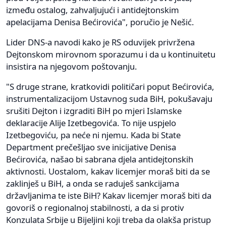
između ostalog, zahvaljujući i antidejtonskim
apelacijama Denisa Bećirovića", poručio je Nešić.
Lider DNS-a navodi kako je RS oduvijek privržena
Dejtonskom mirovnom sporazumu i da u kontinuitetu
insistira na njegovom poštovanju.
"S druge strane, kratkovidi političari poput Bećirovića,
instrumentalizacijom Ustavnog suda BiH, pokušavaju
srušiti Dejton i izgraditi BiH po mjeri Islamske
deklaracije Alije Izetbegovića. To nije uspjelo
Izetbegoviću, pa neće ni njemu. Kada bi State
Department prečešljao sve inicijative Denisa
Bećirovića, našao bi sabrana djela antidejtonskih
aktivnosti. Uostalom, kakav licemjer moraš biti da se
zaklinješ u BiH, a onda se raduješ sankcijama
državljanima te iste BiH? Kakav licemjer moraš biti da
govoriš o regionalnoj stabilnosti, a da si protiv
Konzulata Srbije u Bijeljini koji treba da olakša pristup