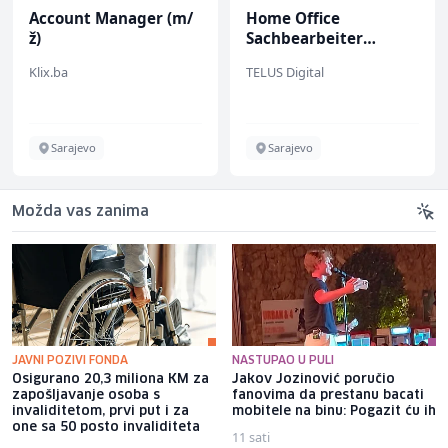
Account Manager (m/
Home Office
ž)
Sachbearbeiter
(m/w/d) für einen
Klix.ba
TELUS Digital
bekannten deutschen
Energieversorger
Sarajevo
Sarajevo
Možda vas zanima
JAVNI POZIVI FONDA
NASTUPAO U PULI
Osigurano 20,3 miliona KM za
Jakov Jozinović poručio
zapošljavanje osoba s
fanovima da prestanu bacati
invaliditetom, prvi put i za
mobitele na binu: Pogazit ću ih
one sa 50 posto invaliditeta
11 sati