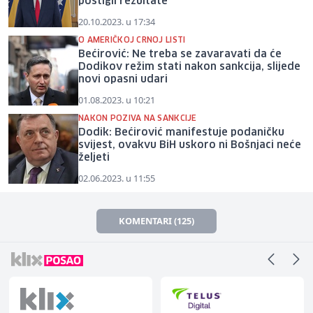
postigli rezultate
20.10.2023. u 17:34
O AMERIČKOJ CRNOJ LISTI
Bećirović: Ne treba se zavaravati da će
Dodikov režim stati nakon sankcija, slijede
novi opasni udari
01.08.2023. u 10:21
NAKON POZIVA NA SANKCIJE
Dodik: Bećirović manifestuje podaničku
svijest, ovakvu BiH uskoro ni Bošnjaci neće
željeti
02.06.2023. u 11:55
KOMENTARI (125)