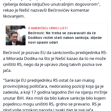
rješenja dolaze isključivo unutrašnjim dogovorom",
rekao je Nešić nazvavši Bećirovićev komentar
likovanjem.
O AMERIČKOJ CRNOJ LISTI
Bećirović: Ne treba se zavaravati da će
Dodikov režim stati nakon sankcija, slijede
novi opasni udari
Bećirović je pozvao EU da sankcionišu predsjednika RS-
a Milorada Dodika na što je Nešić kazao da to ne može
uništiti RS, nego da je upravo zbog takvih poziva sve
jača.
"Sankcije EU predsjedniku RS ostat će san malog
provincijskog političara, nedoraslog poziciji koja ga je
zadesila, a koji 17 godina lagodno živi na sijanju mržnje
unutar BiH. Ako misli da bilo kakve sankcije bilo kojem
pojedincu mogu uništiti RS, grdno se prevario. RS je
plod volje srpskog naroda i svaki dan je sve jača,