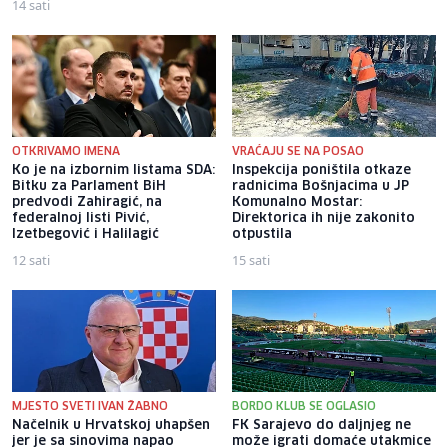
14 sati
OTKRIVAMO IMENA
VRAĆAJU SE NA POSAO
Ko je na izbornim listama SDA:
Inspekcija poništila otkaze
Bitku za Parlament BiH
radnicima Bošnjacima u JP
predvodi Zahiragić, na
Komunalno Mostar:
federalnoj listi Pivić,
Direktorica ih nije zakonito
Izetbegović i Halilagić
otpustila
12 sati
15 sati
MJESTO SVETI IVAN ŽABNO
BORDO KLUB SE OGLASIO
Načelnik u Hrvatskoj uhapšen
FK Sarajevo do daljnjeg ne
jer je sa sinovima napao
može igrati domaće utakmice