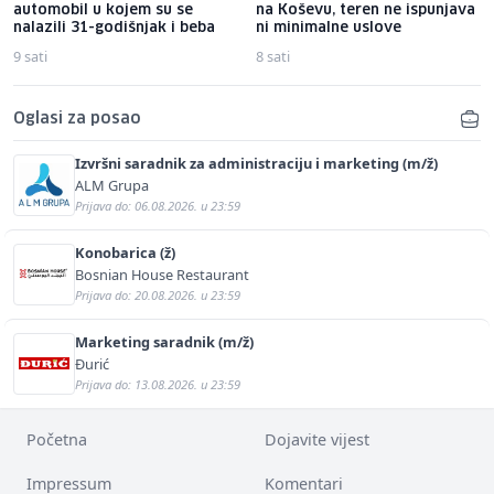
automobil u kojem su se
na Koševu, teren ne ispunjava
nalazili 31-godišnjak i beba
ni minimalne uslove
9 sati
8 sati
Oglasi za posao
Izvršni saradnik za administraciju i marketing (m/ž)
ALM Grupa
Prijava do: 06.08.2026. u 23:59
Konobarica (ž)
Bosnian House Restaurant
Prijava do: 20.08.2026. u 23:59
Marketing saradnik (m/ž)
Đurić
Prijava do: 13.08.2026. u 23:59
Početna
Dojavite vijest
Impressum
Komentari