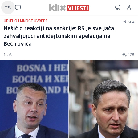
504
UPUTIO I MNOGE UVREDE
Nešić o reakciji na sankcije: RS je sve jača
zahvaljujući antidejtonskim apelacijama
Bećirovića
N. V.
125