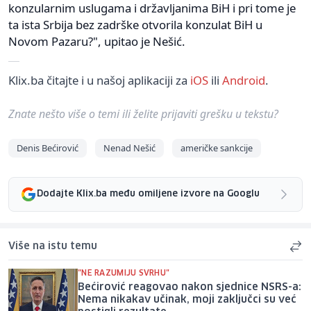
konzularnim uslugama i državljanima BiH i pri tome je
ta ista Srbija bez zadrške otvorila konzulat BiH u
Novom Pazaru?", upitao je Nešić.
Klix.ba čitajte i u našoj aplikaciji za
iOS
ili
Android
.
Znate nešto više o temi ili želite prijaviti grešku u tekstu?
Denis Bećirović
Nenad Nešić
američke sankcije
Dodajte Klix.ba među omiljene izvore na Googlu
Više na istu temu
"NE RAZUMIJU SVRHU"
Bećirović reagovao nakon sjednice NSRS-a:
Nema nikakav učinak, moji zaključci su već