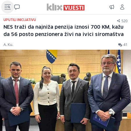
520
UPUTILI INICIJATIVU
NES traži da najniža penzija iznosi 700 KM, kažu
da 56 posto penzionera živi na ivici siromaštva
A. Ku.
41