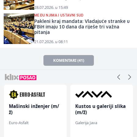
28.07.2026. u 15:49
MEĐU NJIMA I USTAVNI SUD
Pakleni kraj mandata: Vladajuće stranke u
FBiH imaju 10 dana da riješe tri važna
pitanja
21.07.2026. u 08:11
KOMENTARI (41)
Mašinski inženjer (m/
Kustos u galeriji slika
ž)
(m/ž)
Euro-Asfalt
Galerija Java