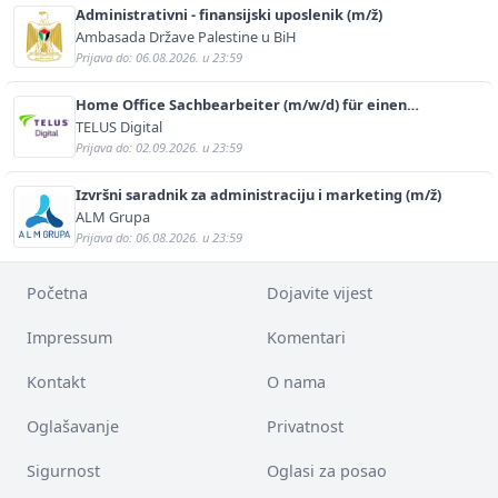
Administrativni - finansijski uposlenik (m/ž)
Ambasada Države Palestine u BiH
Prijava do: 06.08.2026. u 23:59
Home Office Sachbearbeiter (m/w/d) für einen
bekannten deutschen Energieversorger
TELUS Digital
Prijava do: 02.09.2026. u 23:59
Izvršni saradnik za administraciju i marketing (m/ž)
ALM Grupa
Prijava do: 06.08.2026. u 23:59
Početna
Dojavite vijest
Impressum
Komentari
Kontakt
O nama
Oglašavanje
Privatnost
Sigurnost
Oglasi za posao