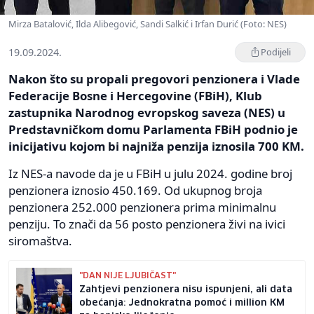
Mirza Batalović, Ilda Alibegović, Sandi Salkić i Irfan Durić (Foto: NES)
19.09.2024.
Podijeli
Nakon što su propali pregovori penzionera i Vlade
Federacije Bosne i Hercegovine (FBiH), Klub
zastupnika Narodnog evropskog saveza (NES) u
Predstavničkom domu Parlamenta FBiH podnio je
inicijativu kojom bi najniža penzija iznosila 700 KM.
Iz NES-a navode da je u FBiH u julu 2024. godine broj
penzionera iznosio 450.169. Od ukupnog broja
penzionera 252.000 penzionera prima minimalnu
penziju. To znači da 56 posto penzionera živi na ivici
siromaštva.
"DAN NIJE LJUBIČAST"
Zahtjevi penzionera nisu ispunjeni, ali data
obećanja: Jednokratna pomoć i million KM