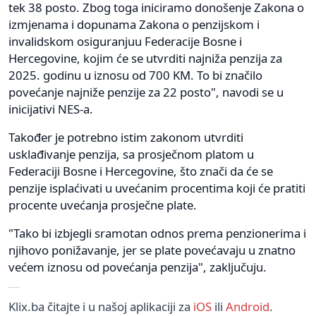
tek 38 posto. Zbog toga iniciramo donošenje Zakona o
izmjenama i dopunama Zakona o penzijskom i
invalidskom osiguranjuu Federacije Bosne i
Hercegovine, kojim će se utvrditi najniža penzija za
2025. godinu u iznosu od 700 KM. To bi značilo
povećanje najniže penzije za 22 posto", navodi se u
inicijativi NES-a.
Također je potrebno istim zakonom utvrditi
usklađivanje penzija, sa prosječnom platom u
Federaciji Bosne i Hercegovine, što znači da će se
penzije isplaćivati u uvećanim procentima koji će pratiti
procente uvećanja prosječne plate.
"Tako bi izbjegli sramotan odnos prema penzionerima i
njihovo ponižavanje, jer se plate povećavaju u znatno
većem iznosu od povećanja penzija", zaključuju.
Klix.ba čitajte i u našoj aplikaciji za
iOS
ili
Android
.