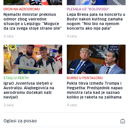
DRON NA AERODROMU
PLESALA UZ "KOLOVOĐU"
Njemački ministar prekinuo
Lepa Brena pala na koncertu u
odmor zbog vanredne
Budvi nakon kultnog zamaha
situacije u Leipzigu: "Moguće
nogom: "Nisi bio na njenom
da iza svega stoje strane sile"
koncertu ako nije pala"
3 sata
4 sata
STIGLI U PERTH
BURNO U PENTAGONU
Igrači Juventusa sletjeli u
Pukla tikva između Trumpa i
Australiju, Alajbegovića na
Hegsetha: Predsjednik napao
aerodromu dočekali naši
ministra rata kad je saznao
navijači
koliko je raketa na zalihama
3 sata
4 sata
Oglasi za posao