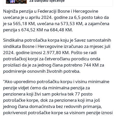
za banjsko liječenje
Najniža penzija u Federaciji Bosne i Hercegovine
uvećana je u aprilu 2024. godine za 6,5 posto tako da
je sa 565,18 KM, uvećana na 573,53 KM, a zajamčena
penzija s 674,52 KM na 684,48 KM.
Sindikalna potrošačka korpa koju je Savez samostalnih
sindikata Bosne i Hercegovine izračunao za mjesec juli
2024. godine iznosi 2.977,80 KM. Pošto se radi
potrošačkoj korpi za četveročlanu porodicu onda
proizilazi da je za jednog člana potrebno 744 KM za
podmirenje osnovnih životnih potreba.
"Ako uporedimo potrošačku korpu i visinu minimalne
penzije vidjet ćemo da minimalna penzija za
penzionera koji živi sam pokriva tek 77 posto
potrošačke korpe, dok za penzionera koji ima još
jednog člana domaćinstva bez redovnih primanja,
pokrivenost potrošačke korpe sa visinom penzije iznosi