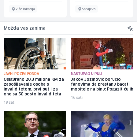
Više lokacija
Sarajevo
Možda vas zanima
JAVNI POZIVI FONDA
NASTUPAO U PULI
Osigurano 20,3 miliona KM za
Jakov Jozinović poručio
zapošljavanje osoba s
fanovima da prestanu bacati
invaliditetom, prvi put i za
mobitele na binu: Pogazit ću ih
one sa 50 posto invaliditeta
16 sati
19 sati