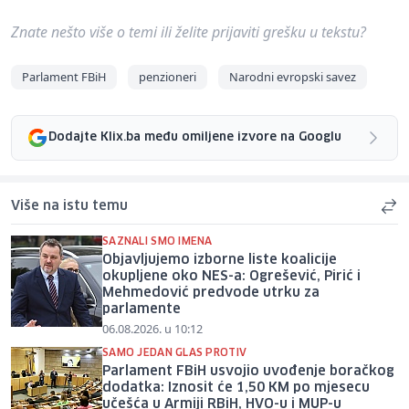
Znate nešto više o temi ili želite prijaviti grešku u tekstu?
Parlament FBiH
penzioneri
Narodni evropski savez
Dodajte Klix.ba među omiljene izvore na Googlu
Više na istu temu
SAZNALI SMO IMENA
Objavljujemo izborne liste koalicije
okupljene oko NES-a: Ogrešević, Pirić i
Mehmedović predvode utrku za
parlamente
06.08.2026. u 10:12
SAMO JEDAN GLAS PROTIV
Parlament FBiH usvojio uvođenje boračkog
dodatka: Iznosit će 1,50 KM po mjesecu
učešća u Armiji RBiH, HVO-u i MUP-u