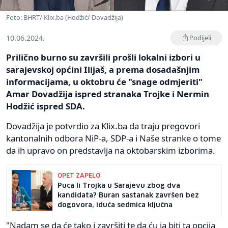
Foto: BHRT/ Klix.ba (Hodžić/ Dovadžija)
10.06.2024.
Podijeli
Prilično burno su završili prošli lokalni izbori u
sarajevskoj općini Ilijaš, a prema dosadašnjim
informacijama, u oktobru će "snage odmjeriti"
Amar Dovadžija ispred stranaka Trojke i Nermin
Hodžić ispred SDA.
Dovadžija je potvrdio za Klix.ba da traju pregovori
kantonalnih odbora NiP-a, SDP-a i Naše stranke o tome
da ih upravo on predstavlja na oktobarskim izborima.
OPET ZAPELO
Puca li Trojka u Sarajevu zbog dva
kandidata? Buran sastanak završen bez
dogovora, iduća sedmica ključna
"Nadam se da će tako i završiti te da ću ja biti ta opcija