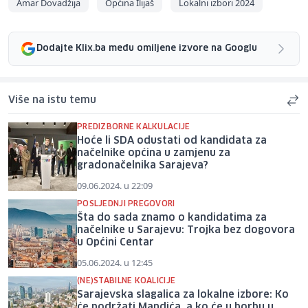
Amar Dovadžija
Općina Ilijaš
Lokalni izbori 2024
Dodajte Klix.ba među omiljene izvore na Googlu
Više na istu temu
PREDIZBORNE KALKULACIJE
Hoće li SDA odustati od kandidata za
načelnike općina u zamjenu za
gradonačelnika Sarajeva?
09.06.2024. u 22:09
POSLJEDNJI PREGOVORI
Šta do sada znamo o kandidatima za
načelnike u Sarajevu: Trojka bez dogovora
u Općini Centar
05.06.2024. u 12:45
(NE)STABILNE KOALICIJE
Sarajevska slagalica za lokalne izbore: Ko
će podržati Mandića, a ko će u borbu u