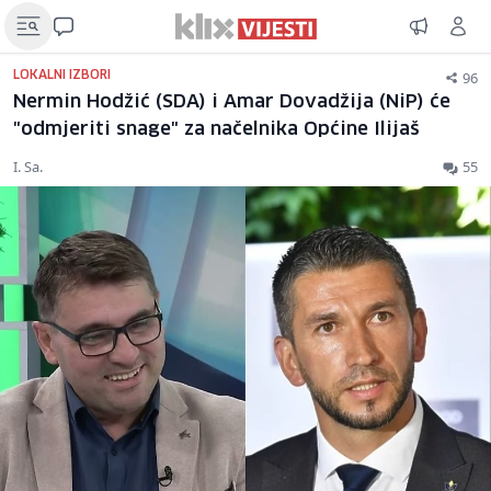
96
LOKALNI IZBORI
Nermin Hodžić (SDA) i Amar Dovadžija (NiP) će
"odmjeriti snage" za načelnika Općine Ilijaš
I. Sa.
55