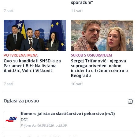
sporazum"
7 sati
11 sati
POTVRĐENA IMENA
SUKOB S OSIGURANJEM
Ovo su kandidati SNSD-a za
Sergej Trifunović i njegova
Parlament BiH: Na listama
supruga privedeni nakon
Amidžić, Vulić i Višković
incidenta u tržnom centru u
Beogradu
7 sati
10 sati
Oglasi za posao
Komercijalista za slastičarstvo i pekarstvo (m/ž)
DDI
Prijava do: 06.09.2026. u 23:59