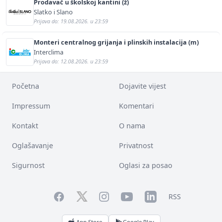
Prodavač u školskoj kantini (ž)
Slatko i Slano
Prijava do: 19.08.2026. u 23:59
Monteri centralnog grijanja i plinskih instalacija (m)
Interclima
Prijava do: 12.08.2026. u 23:59
Početna
Dojavite vijest
Impressum
Komentari
Kontakt
O nama
Oglašavanje
Privatnost
Sigurnost
Oglasi za posao
Facebook
YouTube
LinkedIn
Twitter
Instagram
RSS
App Store
Google Play