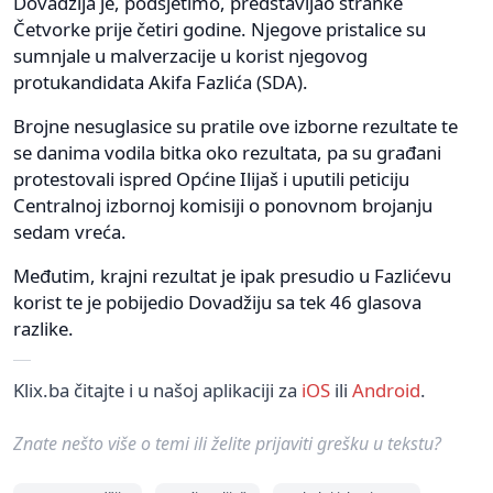
Dovadžija je, podsjetimo, predstavljao stranke
Četvorke prije četiri godine. Njegove pristalice su
sumnjale u malverzacije u korist njegovog
protukandidata Akifa Fazlića (SDA).
Brojne nesuglasice su pratile ove izborne rezultate te
se danima vodila bitka oko rezultata, pa su građani
protestovali ispred Općine Ilijaš i uputili peticiju
Centralnoj izbornoj komisiji o ponovnom brojanju
sedam vreća.
Međutim, krajni rezultat je ipak presudio u Fazlićevu
korist te je pobijedio Dovadžiju sa tek 46 glasova
razlike.
Klix.ba čitajte i u našoj aplikaciji za
iOS
ili
Android
.
Znate nešto više o temi ili želite prijaviti grešku u tekstu?