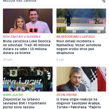
Možda vas zanima
NOVI ZAHTJEV U SLOVENIJI
NA AERODROMU U LEIPZIGU
Bivša zaručnica Luke Dončića
Novi detalji incidenta u
ne odustaje: Traži 40 miliona
Njemačkoj: Vozač autobusa
dolara za sebe i 10 miliona
nogom srušio dron pun
dolara za kćerke
eksploziva
20 sati
6 sati
WWIN LIGA BIH
OŠTRE KRITIKE
Željezničar na Grbavici
Iz Irana stigle reakcije na
savladao BSK i trijumfalno
dogovor Saudijske Arabije,
počeo novu sezonu
Turske i Pakistana: "Papirni