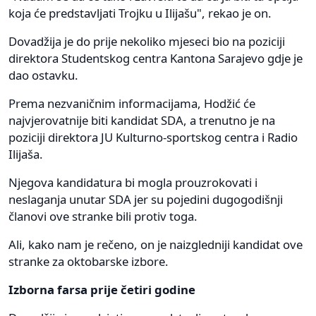
koja će predstavljati Trojku u Ilijašu", rekao je on.
Dovadžija je do prije nekoliko mjeseci bio na poziciji
direktora Studentskog centra Kantona Sarajevo gdje je
dao ostavku.
Prema nezvaničnim informacijama, Hodžić će
najvjerovatnije biti kandidat SDA, a trenutno je na
poziciji direktora JU Kulturno-sportskog centra i Radio
Ilijaša.
Njegova kandidatura bi mogla prouzrokovati i
neslaganja unutar SDA jer su pojedini dugogodišnji
članovi ove stranke bili protiv toga.
Ali, kako nam je rečeno, on je naizgledniji kandidat ove
stranke za oktobarske izbore.
Izborna farsa prije četiri godine