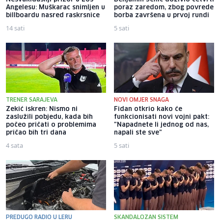
Angelesu: Muškarac snimljen u
poraz zaredom, zbog povrede
billboardu nasred raskrsnice
borba završena u prvoj rundi
14 sati
5 sati
TRENER SARAJEVA
NOVI OMJER SNAGA
Zekić iskren: Nismo ni
Fidan otkrio kako će
zaslužili pobjedu, kada bih
funkcionisati novi vojni pakt:
počeo pričati o problemima
"Napadnete li jednog od nas,
pričao bih tri dana
napali ste sve"
4 sata
5 sati
PREDUGO RADIO U LERU
SKANDALOZAN SISTEM