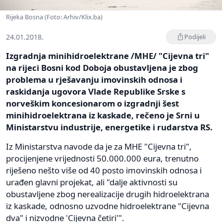
Rijeka Bosna (Foto: Arhiv/Klix.ba)
24.01.2018.
Podijeli
Izgradnja minihidroelektrane /MHE/ "Cijevna tri"
na rijeci Bosni kod Doboja obustavljena je zbog
problema u rješavanju imovinskih odnosa i
raskidanja ugovora Vlade Republike Srske s
norveškim koncesionarom o izgradnji šest
minihidroelektrana iz kaskade, rečeno je Srni u
Ministarstvu industrije, energetike i rudarstva RS.
Iz Ministarstva navode da je za MHE "Cijevna tri",
procijenjene vrijednosti 50.000.000 eura, trenutno
riješeno nešto više od 40 posto imovinskih odnosa i
urađen glavni projekat, ali "dalje aktivnosti su
obustavljene zbog nerealizacije drugih hidroelektrana
iz kaskade, odnosno uzvodne hidroelektrane "Cijevna
dva" i nizvodne 'Cijevna četiri'".