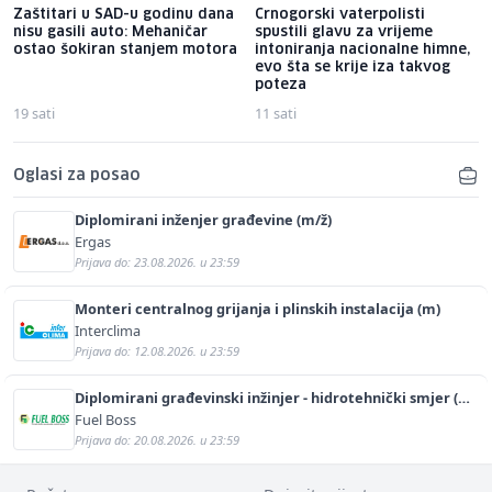
Zaštitari u SAD-u godinu dana
Crnogorski vaterpolisti
nisu gasili auto: Mehaničar
spustili glavu za vrijeme
ostao šokiran stanjem motora
intoniranja nacionalne himne,
evo šta se krije iza takvog
poteza
19 sati
11 sati
Oglasi za posao
Diplomirani inženjer građevine (m/ž)
Ergas
Prijava do: 23.08.2026. u 23:59
Monteri centralnog grijanja i plinskih instalacija (m)
Interclima
Prijava do: 12.08.2026. u 23:59
Diplomirani građevinski inžinjer - hidrotehnički smjer (m/
ž)
Fuel Boss
Prijava do: 20.08.2026. u 23:59