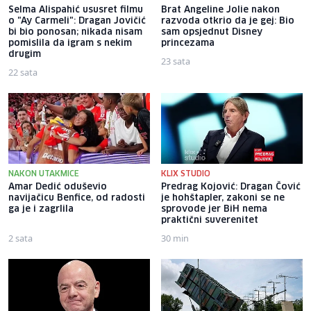
Selma Alispahić ususret filmu
Brat Angeline Jolie nakon
o "Ay Carmeli": Dragan Jovičić
razvoda otkrio da je gej: Bio
bi bio ponosan; nikada nisam
sam opsjednut Disney
pomislila da igram s nekim
princezama
drugim
23 sata
22 sata
NAKON UTAKMICE
KLIX STUDIO
Amar Dedić oduševio
Predrag Kojović: Dragan Čović
navijačicu Benfice, od radosti
je hohštapler, zakoni se ne
ga je i zagrlila
sprovode jer BiH nema
praktični suverenitet
2 sata
30 min