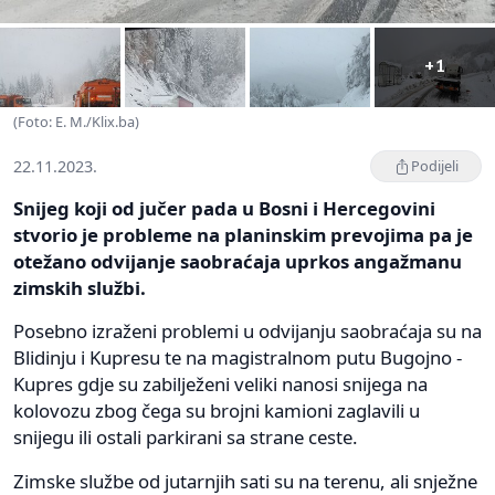
+1
(Foto: E. M./Klix.ba)
22.11.2023.
Podijeli
Snijeg koji od jučer pada u Bosni i Hercegovini
stvorio je probleme na planinskim prevojima pa je
otežano odvijanje saobraćaja uprkos angažmanu
zimskih službi.
Posebno izraženi problemi u odvijanju saobraćaja su na
Blidinju i Kupresu te na magistralnom putu Bugojno -
Kupres gdje su zabilježeni veliki nanosi snijega na
kolovozu zbog čega su brojni kamioni zaglavili u
snijegu ili ostali parkirani sa strane ceste.
Zimske službe od jutarnjih sati su na terenu, ali snježne