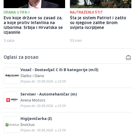
DRAMA U FIFA-I
NAJTRAŽENIJI ŠTIT
Evo koje države su zasad za,
Šta je sistem Patriot i zašto
a koje protiv Infantina na
su njegove zalihe širom
izborima: Srbija i Hrvatska se
svijeta iscrpljene
izjasnile
3 sata
53 min
Oglasi za posao
Vozač - Dostavljač C ili B kategorije (m/ž)
Slatko i Slano
Prijava do: 10.08.2026. u 23:59
Serviser - Automehaničar (m)
Arena Motors
Prijava do: 20.08.2026. u 23:59
Higijeničarka (ž)
Invictus
Prijava do: 30.08.2026. u 23:59