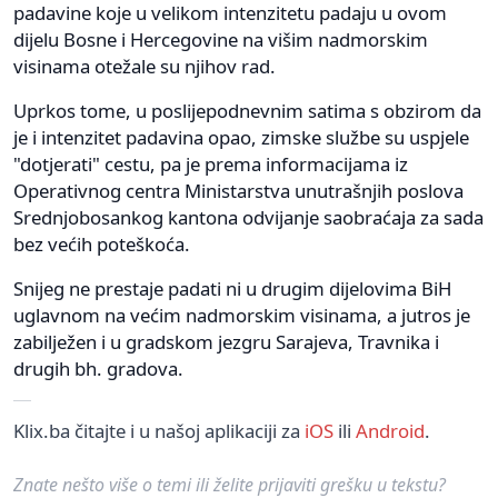
padavine koje u velikom intenzitetu padaju u ovom
dijelu Bosne i Hercegovine na višim nadmorskim
visinama otežale su njihov rad.
Uprkos tome, u poslijepodnevnim satima s obzirom da
je i intenzitet padavina opao, zimske službe su uspjele
"dotjerati" cestu, pa je prema informacijama iz
Operativnog centra Ministarstva unutrašnjih poslova
Srednjobosankog kantona odvijanje saobraćaja za sada
bez većih poteškoća.
Snijeg ne prestaje padati ni u drugim dijelovima BiH
uglavnom na većim nadmorskim visinama, a jutros je
zabilježen i u gradskom jezgru Sarajeva, Travnika i
drugih bh. gradova.
Klix.ba čitajte i u našoj aplikaciji za
iOS
ili
Android
.
Znate nešto više o temi ili želite prijaviti grešku u tekstu?