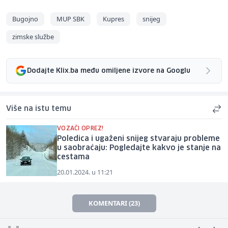
Bugojno
MUP SBK
Kupres
snijeg
zimske službe
Dodajte Klix.ba među omiljene izvore na Googlu
Više na istu temu
VOZAČI OPREZ!
Poledica i ugaženi snijeg stvaraju probleme
u saobraćaju: Pogledajte kakvo je stanje na
cestama
20.01.2024. u 11:21
KOMENTARI (23)