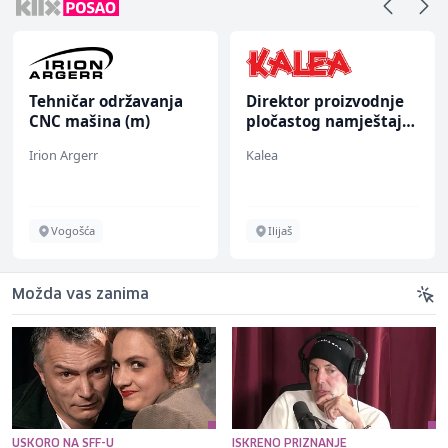
Tehničar održavanja
Direktor proizvodnje
CNC mašina (m)
pločastog namještaja
(m/ž)
Irion Argerr
Kalea
Vogošća
Ilijaš
Možda vas zanima
USKORO NA SFF-U
ISKRENO PRIZNANJE