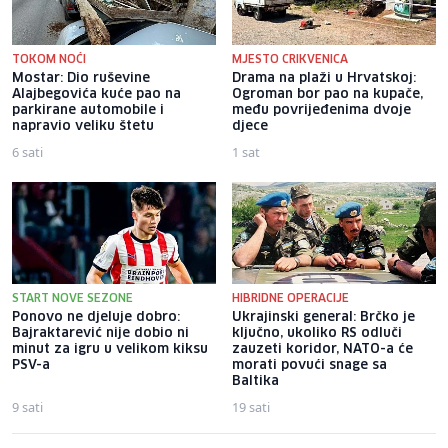
TOKOM NOĆI
MJESTO CRIKVENICA
Mostar: Dio ruševine
Drama na plaži u Hrvatskoj:
Alajbegovića kuće pao na
Ogroman bor pao na kupače,
parkirane automobile i
među povrijeđenima dvoje
napravio veliku štetu
djece
6 sati
1 sat
START NOVE SEZONE
HIBRIDNE OPERACIJE
Ponovo ne djeluje dobro:
Ukrajinski general: Brčko je
Bajraktarević nije dobio ni
ključno, ukoliko RS odluči
minut za igru u velikom kiksu
zauzeti koridor, NATO-a će
PSV-a
morati povući snage sa
Baltika
9 sati
19 sati