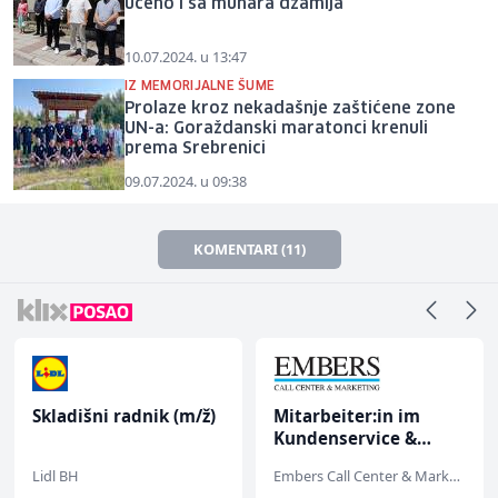
učeno i sa munara džamija
10.07.2024. u 13:47
IZ MEMORIJALNE ŠUME
Prolaze kroz nekadašnje zaštićene zone
UN-a: Goraždanski maratonci krenuli
prema Srebrenici
09.07.2024. u 09:38
KOMENTARI (11)
Skladišni radnik (m/ž)
Mitarbeiter:in im
Kundenservice &
Support (m/w/d)
Lidl BH
Embers Call Center & Marketing