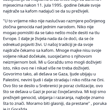
mjesecima nakon 11. jula 1995. godine čekale svoje
najdraže sa kafom nadajući se da su preživjeli.
"U to vrijeme niko nije naslućivao razmjere počinjenog
zločina genocida nad jednim narodom. Niko nije
mogao pomisliti da se tako nešto može desiti na tlu
Evrope. I dalje je živjela nada da će doći, da se će
odnekud pojaviti živi. U našoj tradiciji je da svoje
najdraže čekamo sa kafom. Mnoge majke nisu svoje
voljene nikad dočekale, suosjećamo s njihovom
neizmjernom boli. Mi u Goraždu smo mogli doživjeti
isto, niko ovo ne i nikad više ne treba doživjeti.
Govorimo tako, ali dešava se Gaza, ljude ubijaju u
Palestini, nevini ljudi i dalje stradaju i niko ništa ne čini.
Ovo što se desilo u Srebrenici je poraz civilizacije, ovo
što se dešava u Gazi je poraz čovječanstva. Mi koji smo
preživjeli genocid, ubijanja i razaranja, najbolje znamo
šta to znači. Moramo biti glasniji, da prestane" , poruka
je iz Goražda.