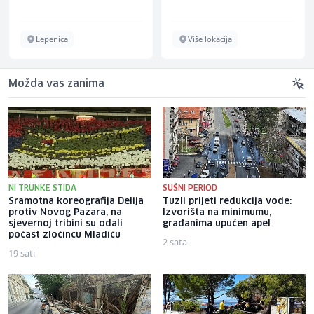
Lepenica
Više lokacija
Možda vas zanima
NI TRUNKE STIDA
SUŠNI PERIOD
Sramotna koreografija Delija
Tuzli prijeti redukcija vode:
protiv Novog Pazara, na
Izvorišta na minimumu,
sjevernoj tribini su odali
građanima upućen apel
počast zločincu Mladiću
2 sata
19 sati