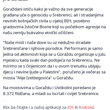
Goraždani ističu kako je važno da sve generacije
građana uče o genocidu u Srebrenici, ali i stradanjima
nevinih bošnjačkih civila u cijeloj BIH, posebno
gradovima Istočne Bosne koji su početkom agresije na
našu zemlju bukvalno etnički očišćeni.
"Naše misli i naše dove su uz nedužno stradale
Srebreničane i njihove porodice. Performans je samo
jedna od aktivnosti koja se u Goraždu organizuje u julu
mjesecu kada svaki dan podsjeća na Srebrenicu. Ne
mirimo se s činjenicom da i u ovom trenutku ubijaju
djecu i nevine ljude u Palestini", poručeno je večeras sa
mosta "Alije Izetbegovića" u Goraždu.
Na mostovima u Goraždu i Ustikolini poredano je
8.372 fildžana, a mladi su iscrtali i cvijet Srebrenice.
Klix.ba čitajte i u našoj aplikaciji za
iOS
ili
Android
.