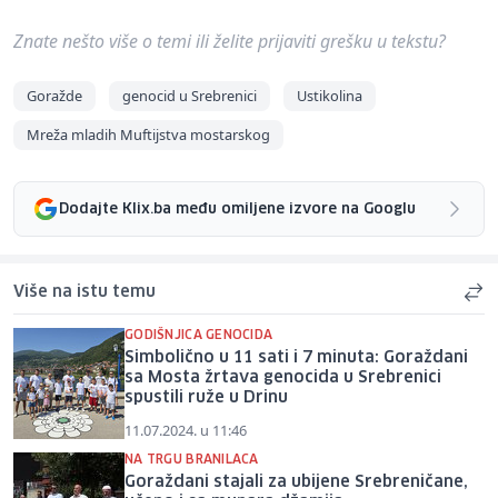
Znate nešto više o temi ili želite prijaviti grešku u tekstu?
Goražde
genocid u Srebrenici
Ustikolina
Mreža mladih Muftijstva mostarskog
Dodajte Klix.ba među omiljene izvore na Googlu
Više na istu temu
GODIŠNJICA GENOCIDA
Simbolično u 11 sati i 7 minuta: Goraždani
sa Mosta žrtava genocida u Srebrenici
spustili ruže u Drinu
11.07.2024. u 11:46
NA TRGU BRANILACA
Goraždani stajali za ubijene Srebreničane,