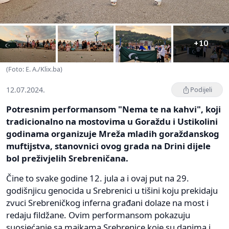
+10
(Foto: E. A./Klix.ba)
12.07.2024.
Podijeli
Potresnim performansom "Nema te na kahvi", koji
tradicionalno na mostovima u Goraždu i Ustikolini
godinama organizuje Mreža mladih goraždanskog
muftijstva, stanovnici ovog grada na Drini dijele
bol preživjelih Srebreničana.
Čine to svake godine 12. jula a i ovaj put na 29.
godišnjicu genocida u Srebrenici u tišini koju prekidaju
zvuci Srebreničkog inferna građani dolaze na most i
redaju fildžane. Ovim performansom pokazuju
suosjećanje sa majkama Srebrenice koje su danima i