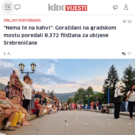
33
DIRLJIVI PERFORMANS
"Nema te na kahvi": Goraždani na gradskom
mostu poredali 8.372 fildžana za ubijene
Srebreničane
E. A.
11