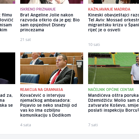
ISKRENO PRIZNANJE
KAŽNJAVANJE MADRIDA
 filmu
Brat Angeline Jolie nakon
Kineski obavještajci razo
Jovičić
razvoda otkrio da je gej: Bio
Tel Aviv: Mossad orkest
 nisam
sam opsjednut Disney
migrantsku krizu u Španij
ekim
princezama
riječ je o osveti
21 sat
10 sati
REAKCIJA NA GRANNASA
NAČELNIK OPĆINE CENTAR
ad za,
Kovačević o intervjuu
Mandićeva oštra poruka
 na
njemačkog ambasadora:
Džemidžiću: Molio sam 
tska se
Pojavio se neko snažniji od
zatvarate Koševo, smiješ
vas ko ima ozbiljnu
poslati inspekciju Borcu
komunikaciju s Dodikom
4 sata
7 sati