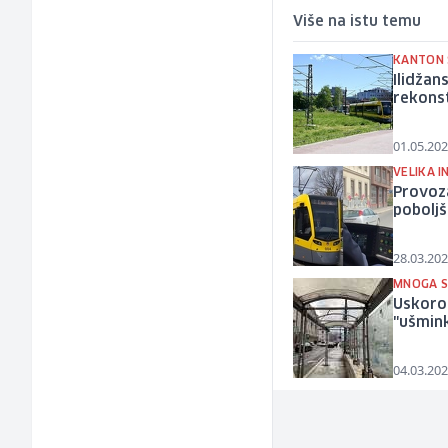
Više na istu temu
KANTON 
Ilidžan
rekonst
01.05.202
VELIKA I
Provoz
poboljš
28.03.202
MNOGA S
Uskoro 
"ušmin
04.03.202