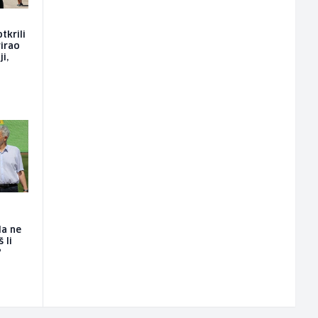
tkrili
rirao
i,
da ne
 li
?