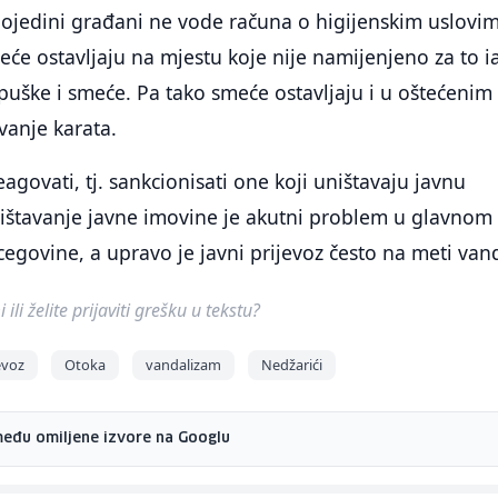
 pojedini građani ne vode računa o higijenskim uslovima
će ostavljaju na mjestu koje nije namijenjeno za to i
puške i smeće. Pa tako smeće ostavljaju i u oštećenim
vanje karata.
agovati, tj. sankcionisati one koji uništavaju javnu
ništavanje javne imovine je akutni problem u glavnom
egovine, a upravo je javni prijevoz često na meti van
ili želite prijaviti grešku u tekstu?
evoz
Otoka
vandalizam
Nedžarići
među omiljene izvore na Googlu