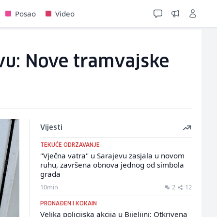
Posao
Video
evu: Nove tramvajske
Vijesti
TEKUĆE ODRŽAVANJE
"Vječna vatra" u Sarajevu zasjala u novom
ruhu, završena obnova jednog od simbola
grada
10min
2
12
PRONAĐEN I KOKAIN
Velika policijska akcija u Bijeljini: Otkrivena