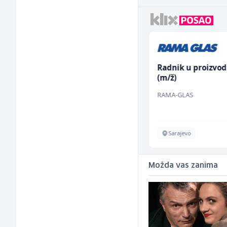
Hostesa (ž)
Radnik u proizvod
(m/ž)
Bosnian House Restaurant
RAMA-GLAS
Inostranstvo
Sarajevo
Možda vas zanima