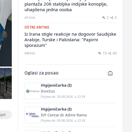
plantaža 206 stabljika indijske konoplje,
uhapšena jedna osoba
41min
2
0
OŠTRE KRITIKE
Iz Irana stigle reakcije na dogovor Saudijske
Arabije, Turske i Pakistana: "Papirni
sporazum"
44min
19
40
Oglasi za posao
Higijeničarka (ž)
Invictus
Prijava do: 30.08.2026. u 23:59
Higijeničarka (ž)
jeli
IVF Centar dr. Admir Rama
Prijava do: 09.08.2026. u 23:59