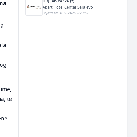
Higijeničarka (ž)
ina
Apart Hotel Centar Sarajevo
Prijava do: 31.08.2026. u 23:59
 a
ala
nog
aime,
a, te
ene