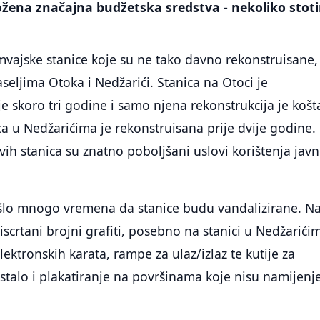
ožena značajna budžetska sredstva - nekoliko stot
ramvajske stanice koje su ne tako davno rekonstruisane,
aseljima Otoka i Nedžarići. Stanica na Otoci je
je skoro tri godine i samo njena rekonstrukcija je košt
a u Nedžarićima je rekonstruisana prije dvije godine.
ih stanica su znatno poboljšani uslovi korištenja jav
šlo mnogo vremena da stanice budu vandalizirane. N
iscrtani brojni grafiti, posebno na stanici u Nedžarićim
elektronskih karata, rampe za ulaz/izlaz te kutije za
zostalo i plakatiranje na površinama koje nisu namijenj