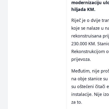
modernizaciju ul
hiljada KM.
Riječ je o dvije t
koje se nalaze u n
rekonstruisana pri
230.000 KM. Stanic
Rekonstrukcijom ov
prijevoza.
Međutim, nije pro
na obje stanice su 
su oštećeni čitači 
instalacije. Nije i
za to.