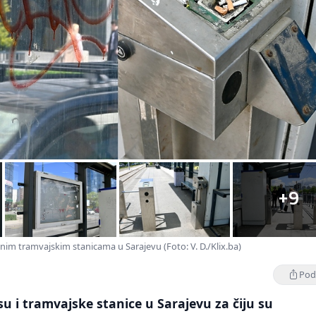
+9
nim tramvajskim stanicama u Sarajevu (Foto: V. D./Klix.ba)
Podi
u i tramvajske stanice u Sarajevu za čiju su