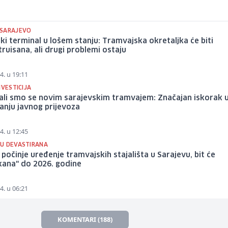
SARAJEVO
ski terminal u lošem stanju: Tramvajska okretaljka će biti
ruisana, ali drugi problemi ostaju
4. u 19:11
NVESTICIJA
ali smo se novim sarajevskim tramvajem: Značajan iskorak 
anju javnog prijevoza
4. u 12:45
U DEVASTIRANA
počinje uređenje tramvajskih stajališta u Sarajevu, bit će
kana" do 2026. godine
4. u 06:21
KOMENTARI (188)