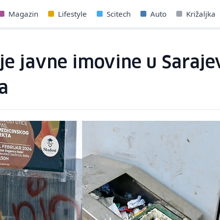
Magazin
Lifestyle
Scitech
Auto
Križaljka
nje javne imovine u Saraj
a