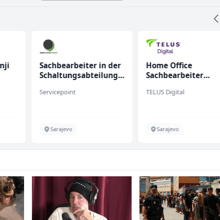
nji
Sachbearbeiter in der
Home Office
Schaltungsabteilung
Sachbearbeiter
(m/w)
(m/w/d) für einen
Servicepoint
TELUS Digital
bekannten deutsch
Energieversorger
Sarajevo
Sarajevo