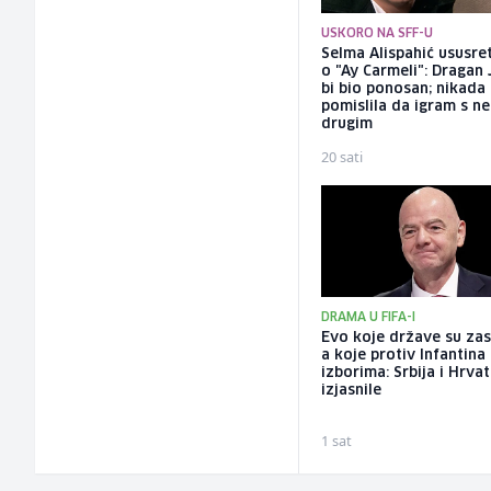
USKORO NA SFF-U
Selma Alispahić ususret
o "Ay Carmeli": Dragan 
bi bio ponosan; nikada
pomislila da igram s n
drugim
20 sati
DRAMA U FIFA-I
Evo koje države su zas
a koje protiv Infantina
izborima: Srbija i Hrva
izjasnile
1 sat