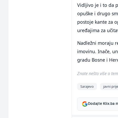
Vidljivo je i to da
opuške i drugo sme
postoje kante za o
uređajima za učita
Nadležni moraju re
imovinu. Inače, u
gradu Bosne i Herc
Znate nešto više o temi 
Sarajevo
javni prij
Dodajte Klix.ba 