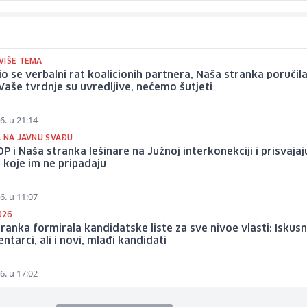
VIŠE TEMA
o se verbalni rat koalicionih partnera, Naša stranka poručil
Vaše tvrdnje su uvredljive, nećemo šutjeti
6. u 21:14
A NA JAVNU SVAĐU
DP i Naša stranka lešinare na Južnoj interkonekciji i prisvajaj
 koje im ne pripadaju
6. u 11:07
026
ranka formirala kandidatske liste za sve nivoe vlasti: Iskusn
ntarci, ali i novi, mlađi kandidati
6. u 17:02