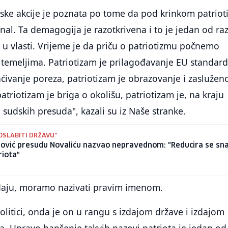
ske akcije je poznata po tome da pod krinkom patrio
iminal. Ta demagogija je razotkrivena i to je jedan od ra
e u vlasti. Vrijeme je da priču o patriotizmu počnemo
 temeljima. Patriotizam je prilagođavanje EU standar
aćivanje poreza, patriotizam je obrazovanje i zaslužen
atriotizam je briga o okolišu, patriotizam je, na kraju
 sudskih presuda", kazali su iz Naše stranke.
 OSLABITI DRŽAVU"
gović presudu Novaliću nazvao nepravednom: "Reducira se sn
riota"
daju, moramo nazivati pravim imenom.
olitici, onda je on u rangu s izdajom države i izdajom