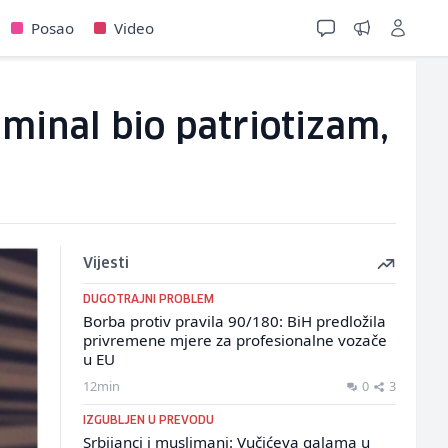
Posao
Video
iminal bio patriotizam,
Vijesti
DUGOTRAJNI PROBLEM
Borba protiv pravila 90/180: BiH predložila
privremene mjere za profesionalne vozače
u EU
12min
0
3
IZGUBLJEN U PREVODU
Srbijanci i muslimani: Vučićeva galama u