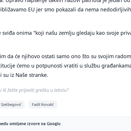
. Upravo hapšenje takvih nazovi patriota je jedan od
ribližavamo EU jer smo pokazali da nema nedodirljivih
 sviđa onima "koji našu zemlju gledaju kao svoje pri
im da će njihovo ostati samo ono što su svojim rado
stitucije ćemo u potpunosti vratiti u službu građankama
 su iz Naše stranke.
ili želite prijaviti grešku u tekstu?
r Izetbegović
Fadil Novalić
među omiljene izvore na Googlu