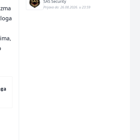
SAS Security
tizma
Prijava do: 26.08.2026. u 23:59
zloga
dima,
o
aga