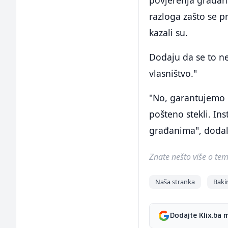
povjerenja građana
razloga zašto se p
kazali su.
Dodaju da se to ne
vlasništvo."
"No, garantujemo 
pošteno stekli. In
građanima", dodali
Znate nešto više o temi 
Naša stranka
Baki
Dodajte Klix.ba 