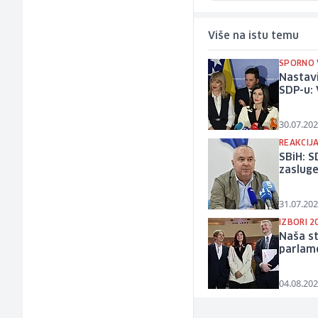
Više na istu temu
SPORNO 
Nastavi
SDP-u: 
30.07.202
REAKCIJ
SBiH: S
zasluge
31.07.202
IZBORI 2
Naša st
parlame
04.08.202