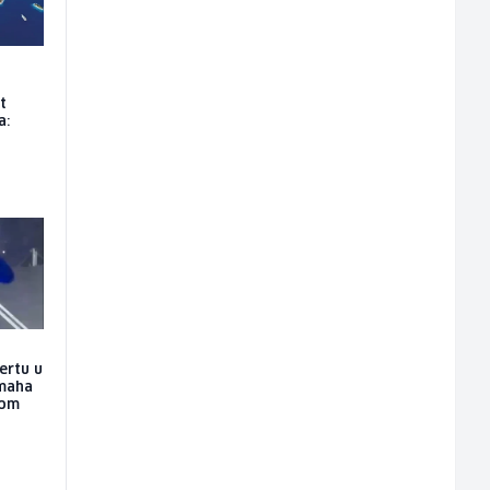
t
a:
ertu u
amaha
nom