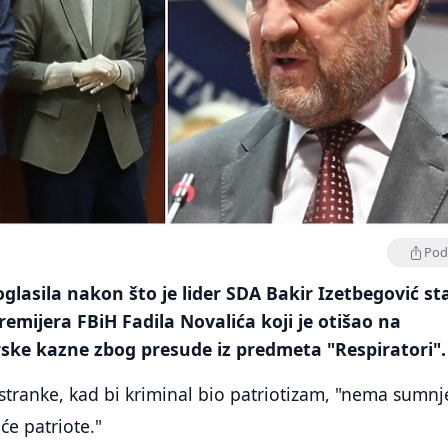
Podi
glasila nakon što je lider SDA Bakir Izetbegović st
emijera FBiH Fadila Novalića koji je otišao na
rske kazne zbog presude iz predmeta "Respiratori".
stranke, kad bi kriminal bio patriotizam, "nema sumnj
će patriote."