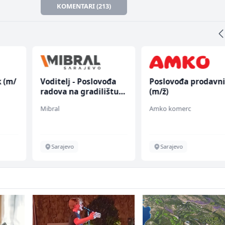
KOMENTARI (213)
đa
Poslovođa prodavnice
Komercijalni
štu
(m/ž)
službenik (m/ž)
Amko komerc
Euro-Asfalt
Sarajevo
Više lokacija