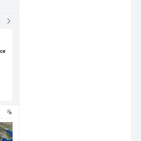
Vozač - Dostavljač C ili
Prodavač u školskoj
B kategorije (m/ž)
kantini (ž)
Slatko i Slano
Slatko i Slano
Sarajevo
Više lokacija