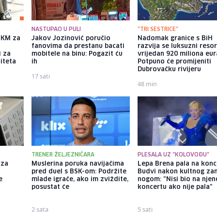
NASTUPAO U PULI
"TRI SESTRICE"
a KM za
Jakov Jozinović poručio
Nadomak granice s BiH
fanovima da prestanu bacati
razvija se luksuzni resor
i za
mobitele na binu: Pogazit ću
vrijedan 920 miliona eur
iteta
ih
Potpuno će promijeniti
Dubrovačku rivijeru
17 sati
48 min
TRENER ŽELJEZNIČARA
PLESALA UZ "KOLOVOĐU"
 za
Muslerina poruka navijačima
Lepa Brena pala na konc
pred duel s BSK-om: Podržite
Budvi nakon kultnog z
e
mlade igrače, ako im zviždite,
nogom: "Nisi bio na nje
posustat će
koncertu ako nije pala"
2 sata
5 sati