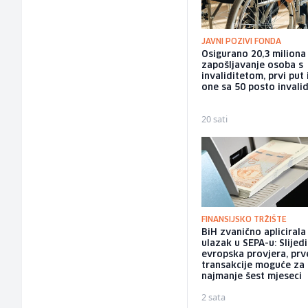
JAVNI POZIVI FONDA
Osigurano 20,3 milion
zapošljavanje osoba s
invaliditetom, prvi put 
one sa 50 posto invalid
20 sati
FINANSIJSKO TRŽIŠTE
BiH zvanično aplicirala
ulazak u SEPA-u: Slijedi
evropska provjera, prv
transakcije moguće za
najmanje šest mjeseci
2 sata