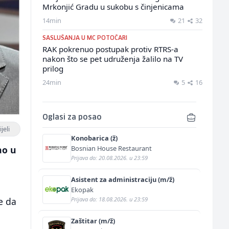
Mrkonjić Gradu u sukobu s činjenicama
14min
21
32
SASLUŠANJA U MC POTOČARI
RAK pokrenuo postupak protiv RTRS-a
nakon što se pet udruženja žalilo na TV
prilog
24min
5
16
Oglasi za posao
jeli
Konobarica (ž)
Bosnian House Restaurant
ao u
Prijava do: 20.08.2026. u 23:59
Asistent za administraciju (m/ž)
Ekopak
Prijava do: 18.08.2026. u 23:59
e da
Zaštitar (m/ž)