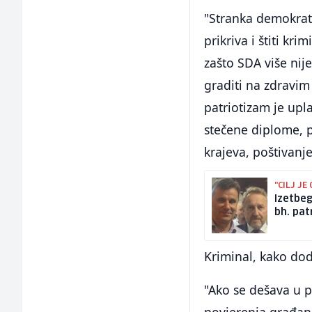
"Stranka demokrat
prikriva i štiti kr
zašto SDA više nij
graditi na zdravim
patriotizam je upl
stečene diplome, p
krajeva, poštivanje
"CILJ JE
Izetbe
bh. pat
Kriminal, kako do
"Ako se dešava u p