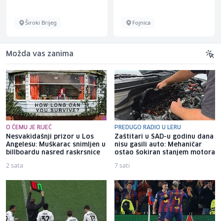
Široki Brijeg
Fojnica
Možda vas zanima
O ČEMU JE RIJEČ
PREDUGO RADIO U LERU
Nesvakidašnji prizor u Los
Zaštitari u SAD-u godinu dana
Angelesu: Muškarac snimljen u
nisu gasili auto: Mehaničar
billboardu nasred raskrsnice
ostao šokiran stanjem motora
2 sata
7 sati