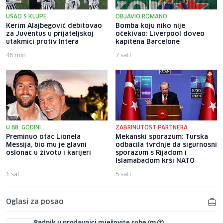
UŠAO S KLUPE
OBJAVIO ROMANO
Kerim Alajbegović debitovao
Bomba koju niko nije
za Juventus u prijateljskoj
očekivao: Liverpool doveo
utakmici protiv Intera
kapitena Barcelone
46 min
7 sati
U 68. GODINI
ZABRINUTOST PARTNERA
Preminuo otac Lionela
Mekanski sporazum: Turska
Messija, bio mu je glavni
odbacila tvrdnje da sigurnosni
oslonac u životu i karijeri
sporazum s Rijadom i
Islamabadom krši NATO
1 sat
5 sati
Oglasi za posao
Radnik u prodavnici mješovite robe (m/ž)