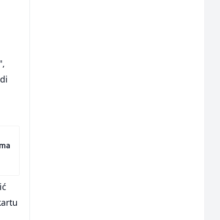
",
di
ema
ić
kartu