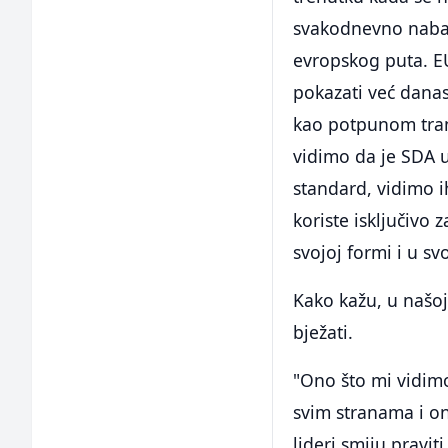
svakodnevno nabavl
evropskog puta. EU
pokazati već dana
kao potpunom tran
vidimo da je SDA u
standard, vidimo i
koriste isključivo 
svojoj formi i u sv
Kako kažu, u našoj
bježati.
"Ono što mi vidimo
svim stranama i on
lideri smiju pravi