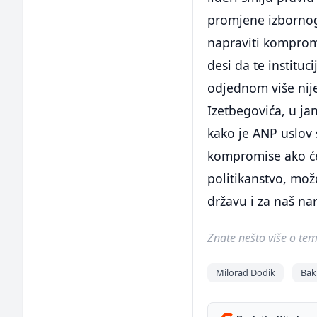
promjene izbornog 
napraviti kompromi
desi da te institu
odjednom više nije
Izetbegovića, u ja
kako je ANP uslov 
kompromise ako će d
politikanstvo, možd
državu i za naš na
Znate nešto više o temi 
Milorad Dodik
Bak