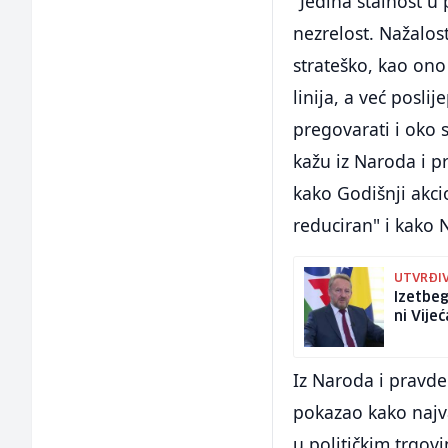
"Jedina stalnost u 
nezrelost. Nažalost
strateško, kao ono
linija, a već posl
pregovarati i oko s
kažu iz Naroda i p
kako Godišnji akci
reduciran" i kako 
UTVRĐIV
Izetbeg
ni Vije
Iz Naroda i pravde
pokazao kako najva
u političkim trgov