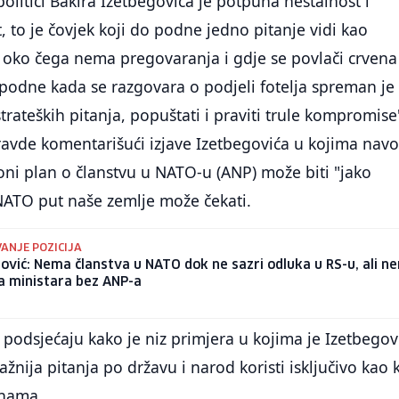
politici Bakira Izetbegovića je potpuna nestalnost i
, to je čovjek koji do podne jedno pitanje vidi kao
 oko čega nema pregovaranja i gdje se povlači crvena
ijepodne kada se razgovara o podjeli fotelja spreman je
trateških pitanja, popuštati i praviti trule kompromise
ravde komentarišući izjave Izetbegovića u kojima navo
oni plan o članstvu u NATO-u (ANP) može biti "jako
NATO put naše zemlje može čekati.
ANJE POZICIJA
ović: Nema članstva u NATO dok ne sazri odluka u RS-u, ali n
ća ministara bez ANP-a
 podsjećaju kako je niz primjera u kojima je Izetbegov
žnija pitanja po državu i narod koristi isključivo kao 
inama.