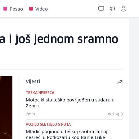
Posao
Video
-a i još jednom sramno
Vijesti
TEŠKA NESREĆA
Motociklista teško povrijeđen u sudaru u
Zenici
7min
1
0
VOZILO SLETJELO S PUTA
Mladić poginuo u teškoj saobraćajnoj
nesreći u Potkozarju kod Banje Luke