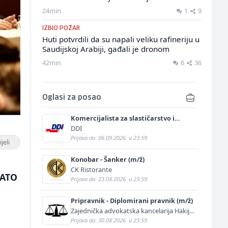
24min
1
9
IZBIO POŽAR
Huti potvrdili da su napali veliku rafineriju u
Saudijskoj Arabiji, gađali je dronom
42min
6
36
Oglasi za posao
Komercijalista za slastičarstvo i
pekarstvo (m/ž)
DDI
Prijava do: 06.09.2026. u 23:59
jeli
Konobar - Šanker (m/ž)
CK Ristorante
NATO
Prijava do: 23.08.2026. u 23:59
Pripravnik - Diplomirani pravnik (m/ž)
Zajednička advokatska kancelarija Hakija
Kurtović i Adis Kurtović
Prijava do: 30.08.2026. u 23:59