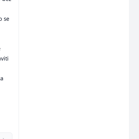
o se
e
viti
za