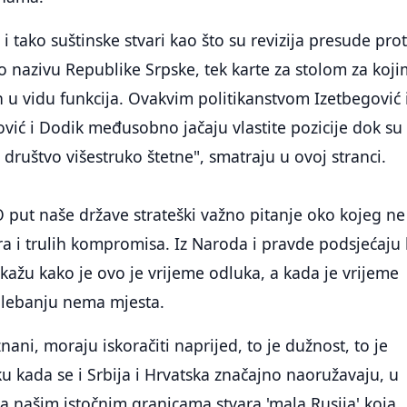
i tako suštinske stvari kao što su revizija presude prot
a o nazivu Republike Srpske, tek karte za stolom za koji
jen u vidu funkcija. Ovakvim politikanstvom Izetbegović 
ović i Dodik međusobno jačaju vlastite pozicije dok su
 društvo višestruko štetne", smatraju u ovoj stranci.
O put naše države strateški važno pitanje oko kojeg ne
ra i trulih kompromisa. Iz Naroda i pravde podsjećaju
 kažu kako je ovo je vrijeme odluka, a kada je vrijeme
olebanju nema mjesta.
znani, moraju iskoračiti naprijed, to je dužnost, to je
u kada se i Srbija i Hrvatska značajno naoružavaju, u
a našim istočnim granicama stvara 'mala Rusija' koja