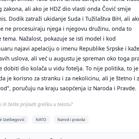
zakona, ali ako je HDZ dio vlasti onda Čović smije
s. Dodik zatraži ukidanje Suda i Tužilaštva BiH, ali ak
cije ne procesuiraju njega i njegovu družinu, onda to
 tema. Nažalost, pokazuje se isti model i kod
nuaru najavi apelaciju o imenu Republike Srpske i kaž
svih uslova, ali već u augustu je spreman oko toga pra
obiti dio kolača u vidu fotelja. To nije politika, to je
a je korisno za stranku i za nekolicinu, ali je štetno i 
rod", poručuju na kraju saopćenja iz Naroda i Pravde.
ili želite prijaviti grešku u tekstu?
ir Izetbegović
NATO
Narod i pravda