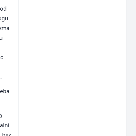
 od
mogu
izma
lu
i
ro
.
reba
a
alni
i bez