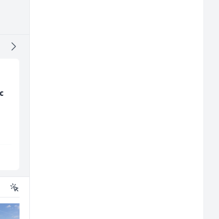
c
Kundenbetreuer
Prodavač u školskoj
(m/w)
kantini (ž)
Servicepoint
Slatko i Slano
Sarajevo
Više lokacija