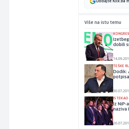
Dodajte Klix.ba 
Više na istu temu
KONGRES
Izetbeg
dobili 
14.09.201
TEŠKE RI
Dodik: 
potpisa
30.07.201
ISTEKAO
Iz NiP-
naziva 
26.07.201