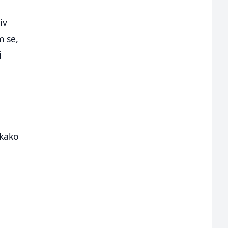
iv
m se,
i
 kako