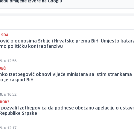
među omiljene izvore na Googlu
 SDA
ović o odnosima Srbije i Hrvatske prema BiH: Umjesto katar
smo političku kontraofanzivu
9. u 12:56
JEČI
Ako Izetbegović obnovi Vijeće ministara sa istim strankama
o je raspad BiH
9. u 16:52
 ROK?
a pozvali Izetbegovića da podnese obećanu apelaciju o ustav
Republike Srpske
9. u 12:17