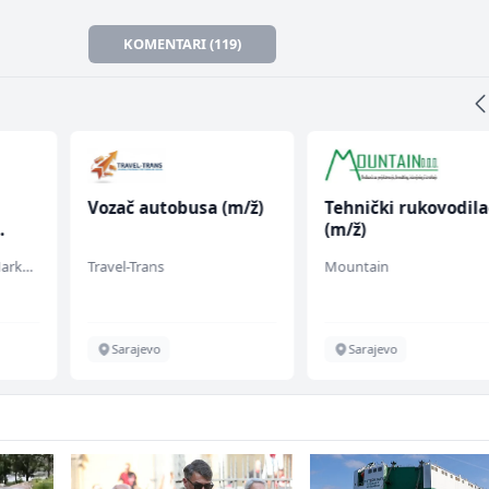
KOMENTARI (119)
Vozač autobusa (m/ž)
Tehnički rukovodila
(m/ž)
Embers Call Center & Marketing
Travel-Trans
Mountain
Sarajevo
Sarajevo