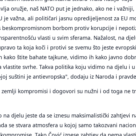
ja oružje, naš NATO put je jednako, ako ne i važniji,
 je važna, ali političari jasnu opredijeljenost za EU 
s beskompromisnom borbom protiv korupcije i nepot
sparentnošću vlasti u svim sferama. Nažalost, na dje
pravo ta koja koči i protivi se svemu što jeste evropsk
h kako štite bahate tajkune, vidimo ih kako javno dob
za vlastite svrhe. Takva politika koju vidimo na djelu i u
ojoj suštini je antievropska", dodaju iz Naroda i pravde
 zemlji kompromisi i dogovori su nužni i od toga ne t
 na djelu jeste da se iznesu maksimalistički zahtjevi n
da se stvara atmosfera u kojoj samo takozvani nacion
ti kompromise. Tako Čović iznese zahtjev da nema vlast