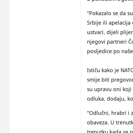
"Pokazalo se da su 
Srbije ili apelacij
ustvari, dijeli pli
njegovi partneri Č
posljedice po naše
Ističu kako je NAT
smije biti pregovo
su upravu oni koji
odluka, dodaju, k
"Odlučni, hrabri i 
obaveza. U trenutk
trenutku kada se n