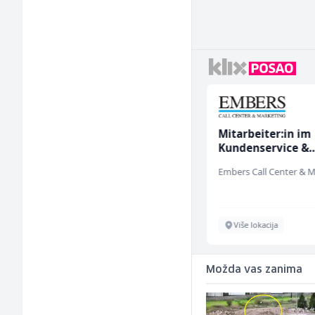
Električar (m/ž)
Mitarbeiter:in im
Kundenservice &
Support (m/w/d)
Hering
Široki Brijeg
Više lokacija
Možda vas zanima