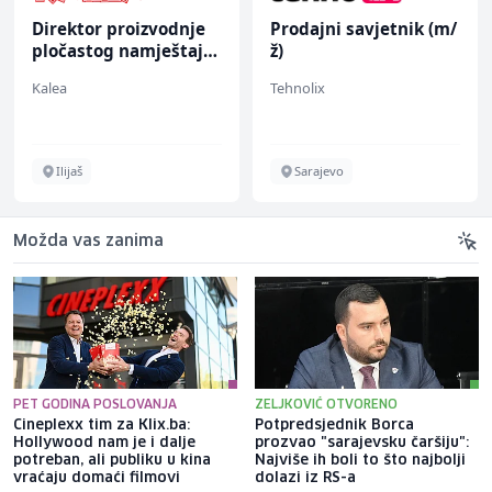
Direktor proizvodnje
Prodajni savjetnik (m/
pločastog namještaja
ž)
(m/ž)
Kalea
Tehnolix
Ilijaš
Sarajevo
Možda vas zanima
PET GODINA POSLOVANJA
ZELJKOVIĆ OTVORENO
Cineplexx tim za Klix.ba:
Potpredsjednik Borca
Hollywood nam je i dalje
prozvao "sarajevsku čaršiju":
potreban, ali publiku u kina
Najviše ih boli to što najbolji
vraćaju domaći filmovi
dolazi iz RS-a