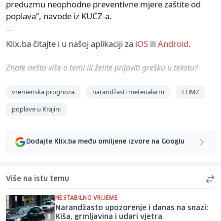
preduzmu neophodne preventivne mjere zaštite od
poplava”, navode iz KUCZ-a.
Klix.ba čitajte i u našoj aplikaciji za
iOS
ili
Android
.
Znate nešto više o temi ili želite prijaviti grešku u tekstu?
vremenska prognoza
narandžasti meteoalarm
FHMZ
poplave u Krajini
Dodajte Klix.ba među omiljene izvore na Googlu
Više na istu temu
NESTABILNO VRIJEME
Narandžasto upozorenje i danas na snazi:
Kiša, grmljavina i udari vjetra