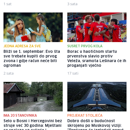
1 sat
3 sata
JEDNA ADRESA ZA SVE
SUSRET PRVOG KOLA
Bliži se 1. septembar: Evo šta
Borac u haotičnom startu
sve trebate kupiti do prvog
prvenstva slavio protiv
zvona i gdje račun neće biti
Veleža, sramota Lešinara će ih
ogroman
proganjati vječno
2 sata
17 sati
IMA 20 STANOVNIKA
PROJEKAT STOLJEĆA
Selo u Bosni i Hercegovini bez
Dobro došli u budućnost
struje već 30 godina: Mještani
skrojenu po Muskovoj viziji: