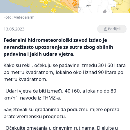
Foto: Meteoalarm
13.05.2023.
Podijeli
Federalni hidrometeorološki zavod izdao je
narandžasto upozorenje za sutra zbog obilnih
padavina i jakih udara vjetra.
Kako su rekli, očekuju se padavine između 30 i 60 litara
po metru kvadratnom, lokalno oko i iznad 90 litara po
metru kvadratnom.
"Udari vjetra će biti između 40 i 60, a lokalno do 80
km/h", navode iz FHMZ-a.
Savjetovali su građanima da poduzmu mjere opreza i
prate vremensku prognozu.
"Očekujte ometanja u dnevnim rutinama. Djelujte u