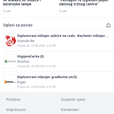
se snalaze uz svijeće i
"Pentagon će izgledati poput
baterijske lampe
običnog tržnog centra"
5 sati
5 sati
Oglasi za posao
Diplomirani inžinjer zaštite na radu - Bachelor inžinjer
sigurnosti i pomoći (m/ž)
Granulo-Re
Prijava do: 13.08.2026. u 23:59
Higijeničarka (ž)
Invictus
Prijava do: 30.08.2026. u 23:59
Diplomirani inženjer građevine (m/ž)
Ergas
Prijava do: 23.08.2026. u 23:59
Početna
Dojavite vijest
Impressum
Komentari