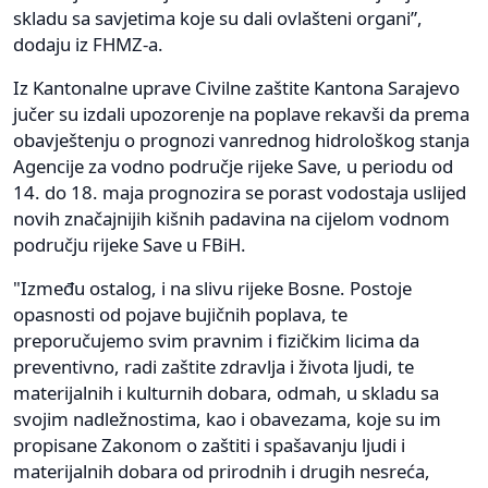
skladu sa savjetima koje su dali ovlašteni organi”,
dodaju iz FHMZ-a.
Iz Kantonalne uprave Civilne zaštite Kantona Sarajevo
jučer su izdali upozorenje na poplave rekavši da prema
obavještenju o prognozi vanrednog hidrološkog stanja
Agencije za vodno područje rijeke Save, u periodu od
14. do 18. maja prognozira se porast vodostaja uslijed
novih značajnijih kišnih padavina na cijelom vodnom
području rijeke Save u FBiH.
"Između ostalog, i na slivu rijeke Bosne. Postoje
opasnosti od pojave bujičnih poplava, te
preporučujemo svim pravnim i fizičkim licima da
preventivno, radi zaštite zdravlja i života ljudi, te
materijalnih i kulturnih dobara, odmah, u skladu sa
svojim nadležnostima, kao i obavezama, koje su im
propisane Zakonom o zaštiti i spašavanju ljudi i
materijalnih dobara od prirodnih i drugih nesreća,