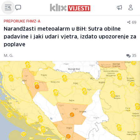
69
PREPORUKE FHMZ-A
Narandžasti meteoalarm u BiH: Sutra obilne
padavine i jaki udari vjetra, izdato upozorenje za
poplave
M. G.
35