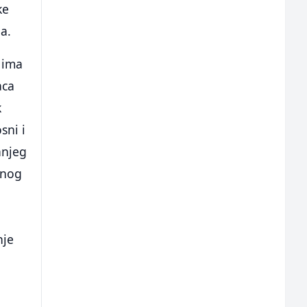
ke
la.
a ima
aca
k
sni i
anjeg
dnog
nje