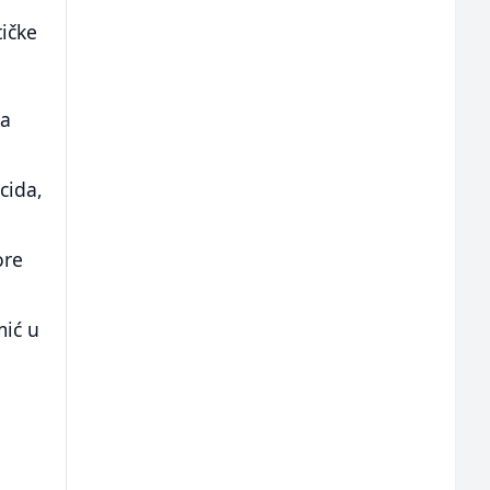
tičke
ka
e
cida,
ore
mić u