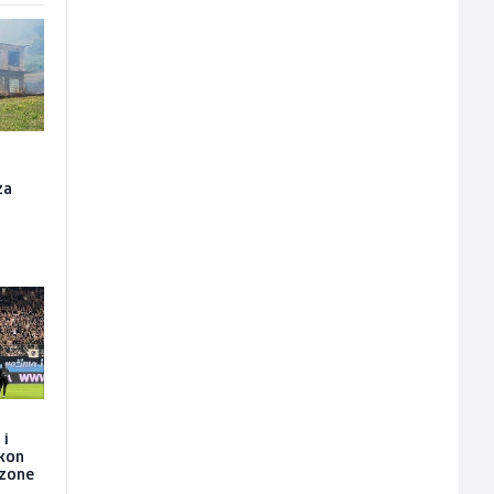
za
 i
akon
ezone