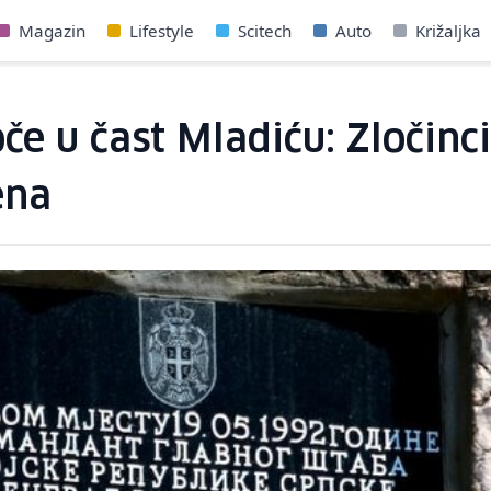
Magazin
Lifestyle
Scitech
Auto
Križaljka
če u čast Mladiću: Zločinc
ena