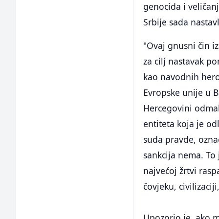
genocida i veličan
Srbije sada nastavl
"Ovaj gnusni čin i
za cilj nastavak po
kao navodnih heroj
Evropske unije u B
Hercegovini odmah
entiteta koja je o
suda pravde, označe
sankcija nema. To 
najvećoj žrtvi rasp
čovjeku, civilizaci
Upozorio je, ako m