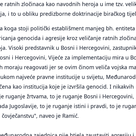
je ratnih zločinaca kao navodnih heroja u ime tzv. veli
ja, i to u obliku predizborne doktrinacije biračkog tije
za koga stoji politički establišment manjeg bh. entitet
ricanja genocida i agresije kroz veličanje ratnih zločin
a. Visoki predstavnik u Bosni i Hercegovini, zastupni
osni i Hercegovini, Vijeće za implementaciju mira u Bo
 moraju reagovati jer se ovim činom veliča vojska m
dlukom najveće pravne institucije u svijetu, Međunaro
na kao institucija koje je izvršila genocid. I nikakvih
je ruganje žrtvama, to je ruganje Bosni i Hercegovini,
ada Jugoslavije, to je ruganje istini i pravdi, to je ruga
ji, čovječanstvu", naveo je Ramić.
eđunarodna zajednica nije htjela zaustaviti agresiju i