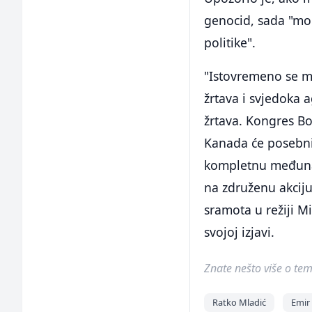
genocid, sada "mor
politike".
"Istovremeno se mo
žrtava i svjedoka a
žrtava. Kongres Bo
Kanada će posebni
kompletnu međuna
na združenu akciju 
sramota u režiji M
svojoj izjavi.
Znate nešto više o temi 
Ratko Mladić
Emir