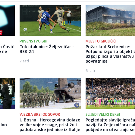
PRVENSTVO BIH
MJESTO GRUJIČIĆI
n Čović
Tok utakmice: Željezničar -
Požar kod Srebrenice:
e ne
BSK 2:1
Potpuno izgorio objekt 
uzgoj pilića u vlasništvu
7 sati
povratnika
6 sati
VJEŽBA BRZI ODGOVOR
SLIJEDI VELIKI DERBI
U Bosnu i Hercegovinu dolaze
Pogledajte slavlje igrača
alno
velike vojne snage, pristižu i
navijača Željezničara n
padobranske jedinice iz Italije
pobjede na otvaranju s