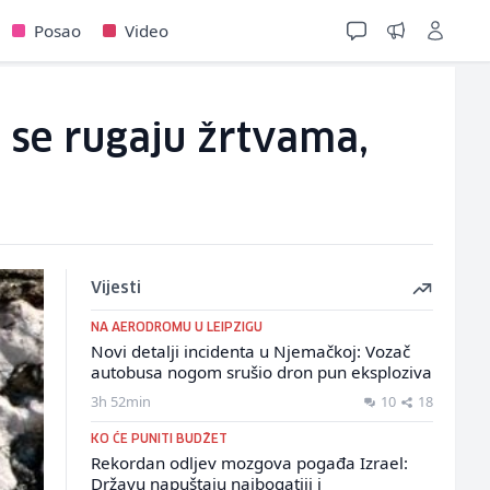
Posao
Video
i se rugaju žrtvama,
Vijesti
NA AERODROMU U LEIPZIGU
Novi detalji incidenta u Njemačkoj: Vozač
autobusa nogom srušio dron pun eksploziva
3h 52min
10
18
KO ĆE PUNITI BUDŽET
Rekordan odljev mozgova pogađa Izrael:
Državu napuštaju najbogatiji i