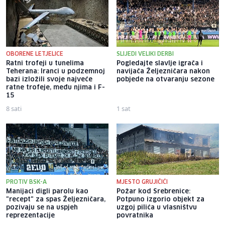
OBORENE LETJELICE
SLIJEDI VELIKI DERBI
Ratni trofeji u tunelima
Pogledajte slavlje igrača i
Teherana: Iranci u podzemnoj
navijača Željezničara nakon
bazi izložili svoje najveće
pobjede na otvaranju sezone
ratne trofeje, među njima i F-
15
8 sati
1 sat
PROTIV BSK-A
MJESTO GRUJIČIĆI
Manijaci digli parolu kao
Požar kod Srebrenice:
"recept" za spas Željezničara,
Potpuno izgorio objekt za
pozivaju se na uspjeh
uzgoj pilića u vlasništvu
reprezentacije
povratnika