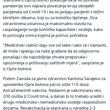
pandemije ovo najveće povećanje broja oboljelih
pacijenata od Covid-19 i da se javljaju pacijenti s težim
kliničkim slikama, koji su za bolničko liječenje. Ova
zdravstvena ustanova je maksimalno stavila na
raspolaganje svoje bolničke kapacitete i osoblje, kako
bi pomogla svima kojima je pomoć potrebna.
"Medicinski radnici daju sve od sebe i tako će i nastaviti,
ali mole i apeluju na naše građane da se odgovorno
ponašaju i da najozbiljnije shvate preporuke i
upozorenja o poštivanju zaštitnih mjera", saopćeno je
iz Opće bolnice.
Putem Zavoda za javno zdravstvo Kantona Sarajevo za
uposlenike Opće bolnice jutros stiže 110 doza
AstraZenecinih vakcina. Nedavno je vakcinisano oko
200 osoba iz Covid tima, a danas bi to trebalo uraditi i
drugo medicinsko i nemedicinsko osoblje raspoloživim
dozama. Revakcinacija je planirana u naredna 2-3