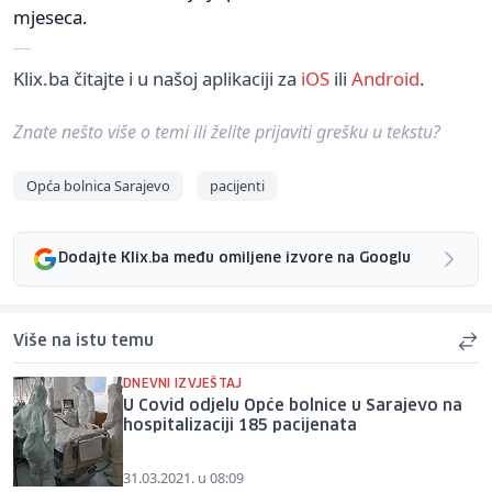
mjeseca.
Klix.ba čitajte i u našoj aplikaciji za
iOS
ili
Android
.
Znate nešto više o temi ili želite prijaviti grešku u tekstu?
Opća bolnica Sarajevo
pacijenti
Dodajte Klix.ba među omiljene izvore na Googlu
Više na istu temu
DNEVNI IZVJEŠTAJ
U Covid odjelu Opće bolnice u Sarajevo na
hospitalizaciji 185 pacijenata
31.03.2021. u 08:09