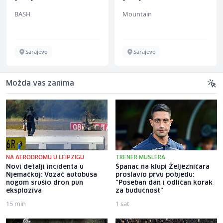
BASH
Mountain
Sarajevo
Sarajevo
Možda vas zanima
NA AERODROMU U LEIPZIGU
TRENER MUSLERA
Novi detalji incidenta u
Španac na klupi Željezničara
Njemačkoj: Vozač autobusa
proslavio prvu pobjedu:
nogom srušio dron pun
"Poseban dan i odličan korak
eksploziva
za budućnost"
15 min
1 sat