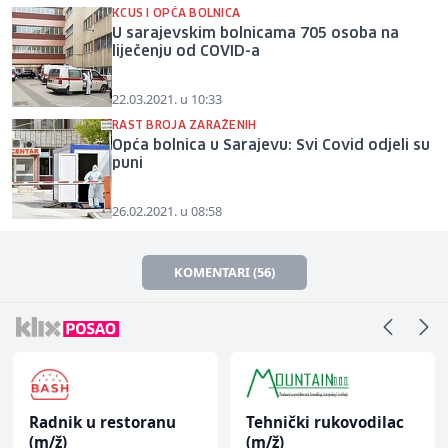
KCUS I OPĆA BOLNICA
U sarajevskim bolnicama 705 osoba na
liječenju od COVID-a
22.03.2021. u 10:33
RAST BROJA ZARAŽENIH
Opća bolnica u Sarajevu: Svi Covid odjeli su
puni
26.02.2021. u 08:58
KOMENTARI (56)
Radnik u restoranu
Tehnički rukovodilac
(m/ž)
(m/ž)