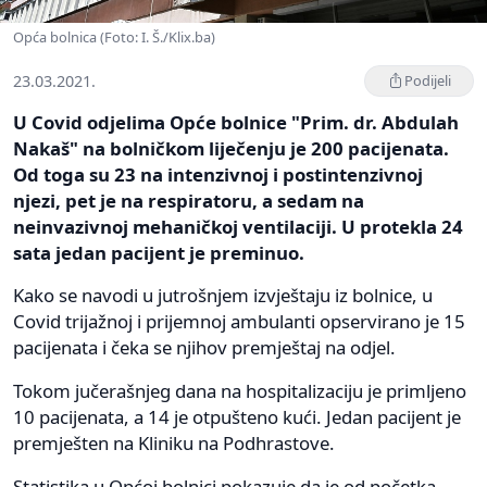
Opća bolnica (Foto: I. Š./Klix.ba)
23.03.2021.
Podijeli
U Covid odjelima Opće bolnice "Prim. dr. Abdulah
Nakaš" na bolničkom liječenju je 200 pacijenata.
Od toga su 23 na intenzivnoj i postintenzivnoj
njezi, pet je na respiratoru, a sedam na
neinvazivnoj mehaničkoj ventilaciji. U protekla 24
sata jedan pacijent je preminuo.
Kako se navodi u jutrošnjem izvještaju iz bolnice, u
Covid trijažnoj i prijemnoj ambulanti opservirano je 15
pacijenata i čeka se njihov premještaj na odjel.
Tokom jučerašnjeg dana na hospitalizaciju je primljeno
10 pacijenata, a 14 je otpušteno kući. Jedan pacijent je
premješten na Kliniku na Podhrastove.
Statistika u Općoj bolnici pokazuje da je od početka