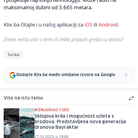
maksimalnoj dubini od 3.665 metara.
Klix.ba čitajte i u našoj aplikaciji za
iOS
ili
Android
.
Znate nešto više o temi ili želite prijaviti grešku u tekstu?
Turska
Dodajte Klix.ba među omiljene izvore na Googlu
Više na istu temu
INŽINJERSKO ČUDO
Sklopiva krila i mogućnost uzleta s
brodova: Predstavljena nova generacija
dronova Bayraktar
27.10.2023. u 19:00