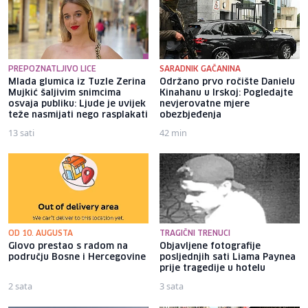
PREPOZNATLJIVO LICE
SARADNIK GAČANINA
Mlada glumica iz Tuzle Zerina
Održano prvo ročište Danielu
Mujkić šaljivim snimcima
Kinahanu u Irskoj: Pogledajte
osvaja publiku: Ljude je uvijek
nevjerovatne mjere
teže nasmijati nego rasplakati
obezbjeđenja
13 sati
42 min
OD 10. AUGUSTA
TRAGIČNI TRENUCI
Glovo prestao s radom na
Objavljene fotografije
području Bosne i Hercegovine
posljednjih sati Liama ​​Paynea
prije tragedije u hotelu
2 sata
3 sata