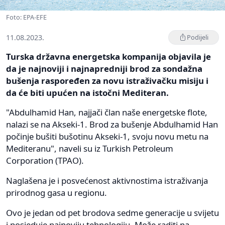
Foto: EPA-EFE
11.08.2023.
Podijeli
Turska državna energetska kompanija objavila je
da je najnoviji i najnapredniji brod za sondažna
bušenja raspoređen za novu istraživačku misiju i
da će biti upućen na istočni Mediteran.
"Abdulhamid Han, najjači član naše energetske flote,
nalazi se na Akseki-1. Brod za bušenje Abdulhamid Han
počinje bušiti bušotinu Akseki-1, svoju novu metu na
Mediteranu", naveli su iz Turkish Petroleum
Corporation (TPAO).
Naglašena je i posvećenost aktivnostima istraživanja
prirodnog gasa u regionu.
Ovo je jedan od pet brodova sedme generacije u svijetu
i posjeduje najnoviju tehnologiju. Može raditi na