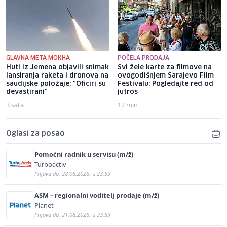
GLAVNA META MOKHA
POČELA PRODAJA
Huti iz Jemena objavili snimak
Svi žele karte za filmove na
lansiranja raketa i dronova na
ovogodišnjem Sarajevo Film
saudijske položaje: "Oficiri su
Festivalu: Pogledajte red od
devastirani"
jutros
3 sata
12 min
Oglasi za posao
Pomoćni radnik u servisu (m/ž)
Turboactiv
Prijava do: 28.08.2026. u 23:59
ASM – regionalni voditelj prodaje (m/ž)
Planet
Prijava do: 21.08.2026. u 23:59