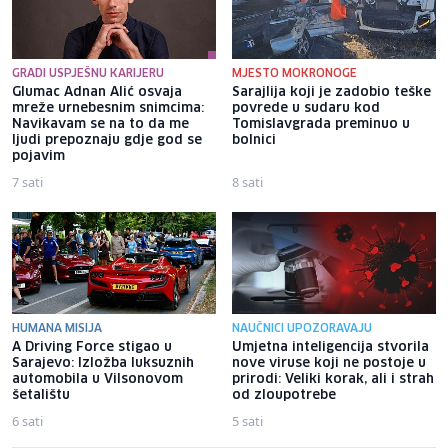
GRADI USPJEŠNU KARIJERU
MJESTO MOKRONOGE
Glumac Adnan Alić osvaja
Sarajlija koji je zadobio teške
mreže urnebesnim snimcima:
povrede u sudaru kod
Navikavam se na to da me
Tomislavgrada preminuo u
ljudi prepoznaju gdje god se
bolnici
pojavim
7 sati
8 sati
HUMANA MISIJA
NAUČNICI UPOZORAVAJU
A Driving Force stigao u
Umjetna inteligencija stvorila
Sarajevo: Izložba luksuznih
nove viruse koji ne postoje u
automobila u Vilsonovom
prirodi: Veliki korak, ali i strah
šetalištu
od zloupotrebe
6 sati
5 sati