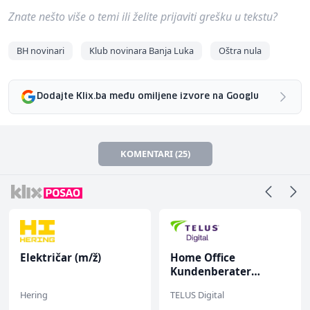
Znate nešto više o temi ili želite prijaviti grešku u tekstu?
BH novinari
Klub novinara Banja Luka
Oštra nula
Dodajte Klix.ba među omiljene izvore na Googlu
KOMENTARI (25)
Električar (m/ž)
Home Office
Kundenberater
(m/w/d) für ein
Hering
TELUS Digital
renommiertes