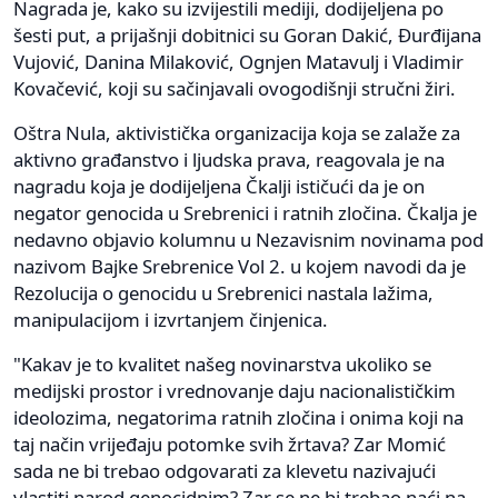
Nagrada je, kako su izvijestili mediji, dodijeljena po
šesti put, a prijašnji dobitnici su Goran Dakić, Đurđijana
Vujović, Danina Milaković, Ognjen Matavulj i Vladimir
Kovačević, koji su sačinjavali ovogodišnji stručni žiri.
Oštra Nula, aktivistička organizacija koja se zalaže za
aktivno građanstvo i ljudska prava, reagovala je na
nagradu koja je dodijeljena Čkalji ističući da je on
negator genocida u Srebrenici i ratnih zločina. Čkalja je
nedavno objavio kolumnu u Nezavisnim novinama pod
nazivom Bajke Srebrenice Vol 2. u kojem navodi da je
Rezolucija o genocidu u Srebrenici nastala lažima,
manipulacijom i izvrtanjem činjenica.
"Kakav je to kvalitet našeg novinarstva ukoliko se
medijski prostor i vrednovanje daju nacionalističkim
ideolozima, negatorima ratnih zločina i onima koji na
taj način vrijeđaju potomke svih žrtava? Zar Momić
sada ne bi trebao odgovarati za klevetu nazivajući
vlastiti narod genocidnim? Zar se ne bi trebao naći na