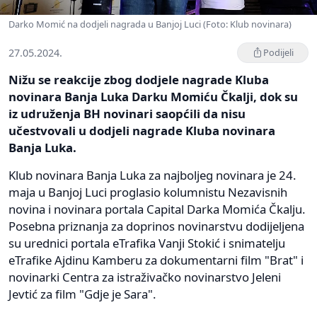
Darko Momić na dodjeli nagrada u Banjoj Luci (Foto: Klub novinara)
27.05.2024.
Podijeli
Nižu se reakcije zbog dodjele nagrade Kluba
novinara Banja Luka Darku Momiću Čkalji, dok su
iz udruženja BH novinari saopćili da nisu
učestvovali u dodjeli nagrade Kluba novinara
Banja Luka.
Klub novinara Banja Luka za najboljeg novinara je 24.
maja u Banjoj Luci proglasio kolumnistu Nezavisnih
novina i novinara portala Capital Darka Momića Čkalju.
Posebna priznanja za doprinos novinarstvu dodijeljena
su urednici portala eTrafika Vanji Stokić i snimatelju
eTrafike Ajdinu Kamberu za dokumentarni film "Brat" i
novinarki Centra za istraživačko novinarstvo Jeleni
Jevtić za film "Gdje je Sara".