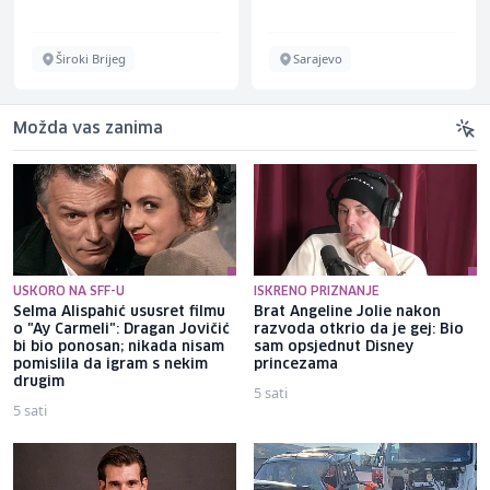
Schuhunternehmen
Široki Brijeg
Sarajevo
Možda vas zanima
USKORO NA SFF-U
ISKRENO PRIZNANJE
Selma Alispahić ususret filmu
Brat Angeline Jolie nakon
o "Ay Carmeli": Dragan Jovičić
razvoda otkrio da je gej: Bio
bi bio ponosan; nikada nisam
sam opsjednut Disney
pomislila da igram s nekim
princezama
drugim
5 sati
5 sati