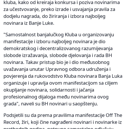
kluba, kako od kreiraja konkursa i poziva novinarima
za učestvovanje, preko izrade i usvajanja pravila za
dodjelu nagrada, do žiriranja i izbora najboljeg
novinara iz Banje Luke.
"Samostalnost banjalučkog Kluba u organizovanju
manifestacije i izboru najboljeg novinara je dio
demokratskog i decentralizovanog razumijevanja
slobode izražavanja, slobode djelovanja i rada BH
novinara. Takav pristup bio je i dio međusobnog
uvažavanja unutar Upravnog odbora udruženja i
povjerenja da rukovodstvo Kluba novinara Banja Luka
organizuje i upravlja ovom manifestacijom sa ciljem
okupljanje novinara, solidarnosti i jačanja
profesionalnog dijaloga među novinarima ovog
grada", naveli su BH novinari u saopštenju.
Podsjetili su da prema pravilima manifestacije Off The
Record, žiri, koji čine nagrađeni novinari i novinarke iz
prethodnih godina, potpuno samostalno odlučuju