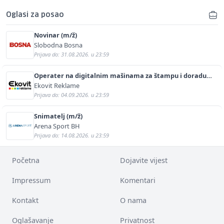
Oglasi za posao
Novinar (m/ž)
Slobodna Bosna
Prijava do: 31.08.2026. u 23:59
Operater na digitalnim mašinama za štampu i doradu
(m/ž)
Ekovit Reklame
Prijava do: 04.09.2026. u 23:59
Snimatelj (m/ž)
Arena Sport BH
Prijava do: 14.08.2026. u 23:59
Početna
Dojavite vijest
Impressum
Komentari
Kontakt
O nama
Oglašavanje
Privatnost