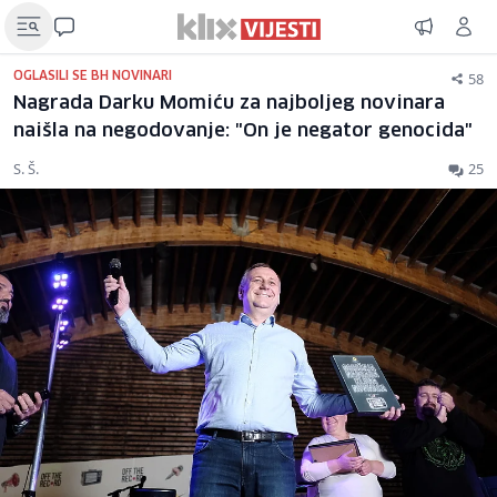
58
OGLASILI SE BH NOVINARI
Nagrada Darku Momiću za najboljeg novinara
naišla na negodovanje: "On je negator genocida"
S. Š.
25