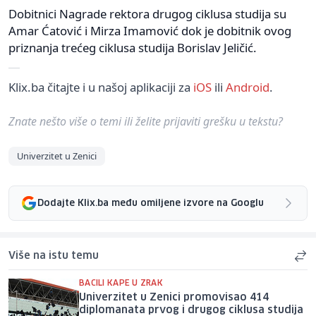
Dobitnici Nagrade rektora drugog ciklusa studija su
Amar Ćatović i Mirza Imamović dok je dobitnik ovog
priznanja trećeg ciklusa studija Borislav Jeličić.
Klix.ba čitajte i u našoj aplikaciji za
iOS
ili
Android
.
Znate nešto više o temi ili želite prijaviti grešku u tekstu?
Univerzitet u Zenici
Dodajte Klix.ba među omiljene izvore na Googlu
Više na istu temu
BACILI KAPE U ZRAK
Univerzitet u Zenici promovisao 414
diplomanata prvog i drugog ciklusa studija