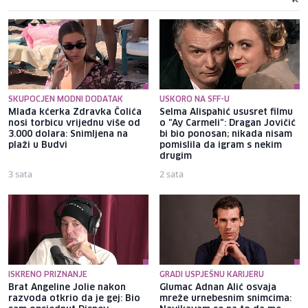
SKUPOCJEN MODNI DODATAK
USKORO NA SFF-U
Mlađa kćerka Zdravka Čolića
Selma Alispahić ususret filmu
nosi torbicu vrijednu više od
o "Ay Carmeli": Dragan Jovičić
3.000 dolara: Snimljena na
bi bio ponosan; nikada nisam
plaži u Budvi
pomislila da igram s nekim
drugim
3 sata
2 sata
ISKRENO PRIZNANJE
GRADI USPJEŠNU KARIJERU
Brat Angeline Jolie nakon
Glumac Adnan Alić osvaja
razvoda otkrio da je gej: Bio
mreže urnebesnim snimcima: