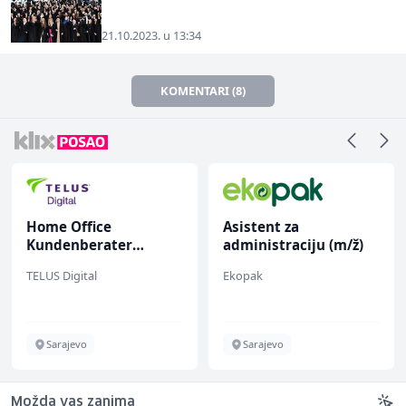
21.10.2023. u 13:34
KOMENTARI (8)
Home Office
Asistent za
Kundenberater
administraciju (m/ž)
(m/w/d) für ein
TELUS Digital
Ekopak
renommiertes
Schuhunternehmen
Sarajevo
Sarajevo
Možda vas zanima