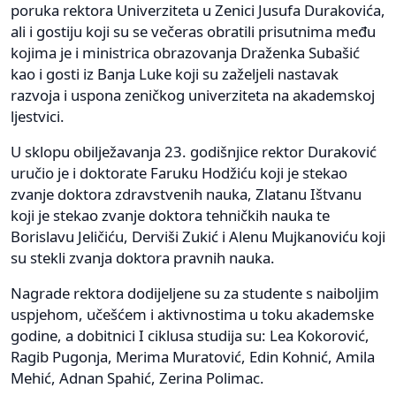
poruka rektora Univerziteta u Zenici Jusufa Durakovića,
ali i gostiju koji su se večeras obratili prisutnima među
kojima je i ministrica obrazovanja Draženka Subašić
kao i gosti iz Banja Luke koji su zaželjeli nastavak
razvoja i uspona zeničkog univerziteta na akademskoj
ljestvici.
U sklopu obilježavanja 23. godišnjice rektor Duraković
uručio je i doktorate Faruku Hodžiću koji je stekao
zvanje doktora zdravstvenih nauka, Zlatanu Ištvanu
koji je stekao zvanje doktora tehničkih nauka te
Borislavu Jeličiću, Derviši Zukić i Alenu Mujkanoviću koji
su stekli zvanja doktora pravnih nauka.
Nagrade rektora dodijeljene su za studente s naiboljim
uspjehom, učešćem i aktivnostima u toku akademske
godine, a dobitnici I ciklusa studija su: Lea Kokorović,
Ragib Pugonja, Merima Muratović, Edin Kohnić, Amila
Mehić, Adnan Spahić, Zerina Polimac.