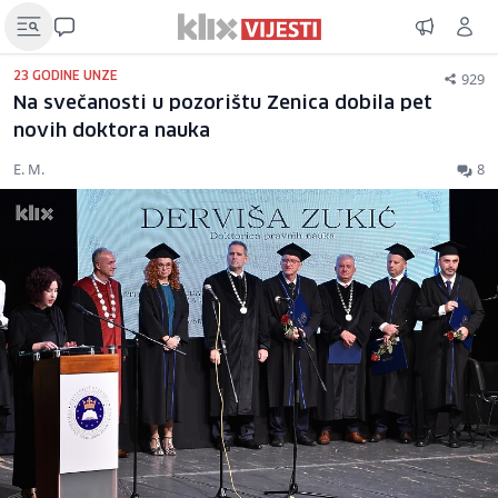
929
23 GODINE UNZE
Na svečanosti u pozorištu Zenica dobila pet
novih doktora nauka
E. M.
8