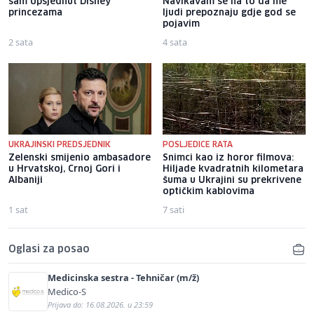
sam opsjednut Disney
Navikavam se na to da me
princezama
ljudi prepoznaju gdje god se
pojavim
2 sata
4 sata
UKRAJINSKI PREDSJEDNIK
POSLJEDICE RATA
Zelenski smijenio ambasadore
Snimci kao iz horor filmova:
u Hrvatskoj, Crnoj Gori i
Hiljade kvadratnih kilometara
Albaniji
šuma u Ukrajini su prekrivene
optičkim kablovima
1 sat
7 sati
Oglasi za posao
Medicinska sestra - Tehničar (m/ž)
Medico-S
Prijava do: 16.08.2026. u 23:59