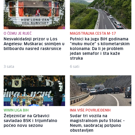
O ČEMU JE RIJEČ
MAGISTRALNA CESTA M-17
Nesvakidašnji prizor u Los
Putnici ka jugu BiH godinama
Angelesu: Muškarac snimljen u
"muku muče" s kilometarskim
billboardu nasred raskrsnice
kolonama: Da li je problem
jedan semafor i šta kaže
struka
3 sata
6 sati
WWIN LIGA BIH
IMA VIŠE POVRIJEĐENIH
Željezničar na Grbavici
Sudar tri vozila na
savladao BSK i trijumfalno
magistralnom putu Stolac -
počeo novu sezonu
Neum, saobraćaj potpuno
obustavljen