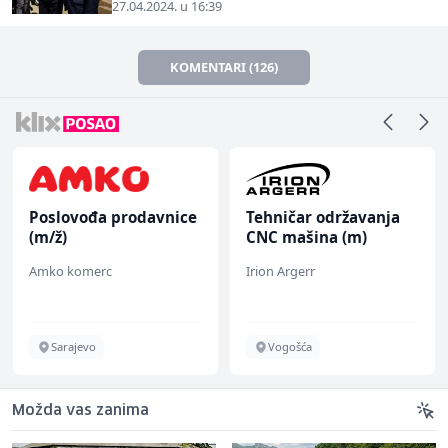
27.04.2024. u 16:39
KOMENTARI (126)
Poslovođa prodavnice
Tehničar održavanja
(m/ž)
CNC mašina (m)
Amko komerc
Irion Argerr
Sarajevo
Vogošća
Možda vas zanima