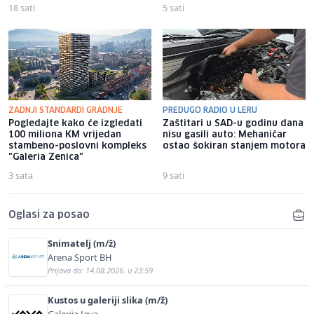
18 sati
5 sati
ZADNJI STANDARDI GRADNJE
PREDUGO RADIO U LERU
Pogledajte kako će izgledati
Zaštitari u SAD-u godinu dana
100 miliona KM vrijedan
nisu gasili auto: Mehaničar
stambeno-poslovni kompleks
ostao šokiran stanjem motora
"Galeria Zenica"
3 sata
9 sati
Oglasi za posao
Snimatelj (m/ž)
Arena Sport BH
Prijava do: 14.08.2026. u 23:59
Kustos u galeriji slika (m/ž)
Galerija Java