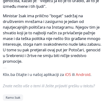
genocida, kazao je: "Vidjeću ja ko je to uradio, ali to je
između mene i tih ljudi".
Ministar Isak ima prilično "bogat" sadržaj na
društvenim mrežama i zasigurno je jedan od
najutjecajnijih političara na Instagramu. Njegov tim je
shvatio koji je to najbolji način za privlačenje pažnje
mase i da teška politika nije nešto što građane mnogo
interesuje, stoga nam svakodnevno nude laku zabavu.
U tome su pak pretjerali ovaj put jer Potočari, genocid
u Srebrenici i žrtve ne smiju biti ničije sredstvo
promocije.
Klix.ba čitajte i u našoj aplikaciji za
iOS
ili
Android
.
Znate nešto više o temi ili želite prijaviti grešku u tekstu?
Ramo Isak