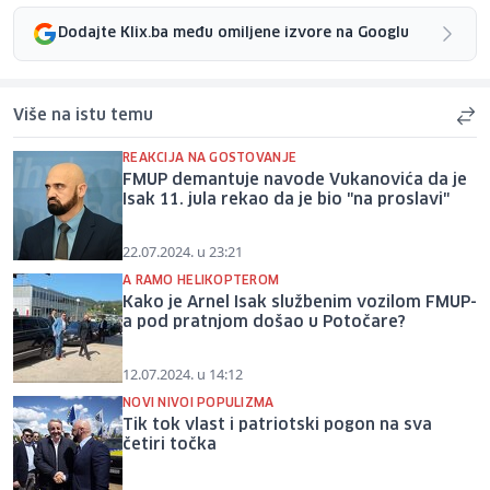
Dodajte Klix.ba među omiljene izvore na Googlu
Više na istu temu
REAKCIJA NA GOSTOVANJE
FMUP demantuje navode Vukanovića da je
Isak 11. jula rekao da je bio "na proslavi"
22.07.2024. u 23:21
A RAMO HELIKOPTEROM
Kako je Arnel Isak službenim vozilom FMUP-
a pod pratnjom došao u Potočare?
12.07.2024. u 14:12
NOVI NIVOI POPULIZMA
Tik tok vlast i patriotski pogon na sva
četiri točka