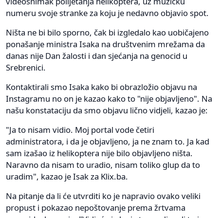
videosnimak polijetanja helikoptera, uz muzičku
numeru svoje stranke za koju je nedavno objavio spot.
Ništa ne bi bilo sporno, čak bi izgledalo kao uobičajeno
ponašanje ministra Isaka na društvenim mrežama da
danas nije Dan žalosti i dan sjećanja na genocid u
Srebrenici.
Kontaktirali smo Isaka kako bi obrazložio objavu na
Instagramu no on je kazao kako to "nije objavljeno". Na
našu konstataciju da smo objavu lično vidjeli, kazao je:
"Ja to nisam vidio. Moj portal vode četiri
administratora, i da je objavljeno, ja ne znam to. Ja kad
sam izašao iz helikoptera nije bilo objavljeno ništa.
Naravno da nisam to uradio, nisam toliko glup da to
uradim", kazao je Isak za Klix.ba.
Na pitanje da li će utvrditi ko je napravio ovako veliki
propust i pokazao nepoštovanje prema žrtvama