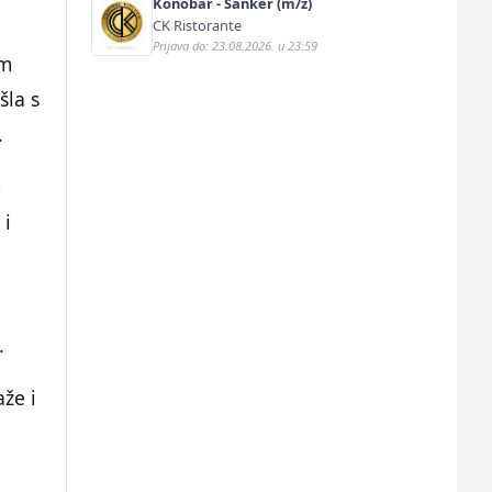
Konobar - Šanker (m/ž)
CK Ristorante
Prijava do: 23.08.2026. u 23:59
em
šla s
.
m
 i
.
že i