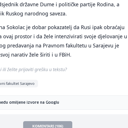
dsjednik državne Dume i političke partije Rodina, a
nik Ruskog narodnog saveza.
a Sokolac je dobar pokazatelj da Rusi ipak obraćaju
ovaj prostor i da žele intenzivirati svoje djelovanje u
vog predavanja na Pravnom fakultetu u Sarajevu je
voj narativ žele širiti i u FBiH.
ili želite prijaviti grešku u tekstu?
vni fakultet Sarajevo
među omiljene izvore na Googlu
KOMENTARI (106)