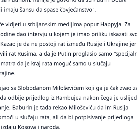
oji imaju šansu da spase čovječanstvo".
e vidjeti u srbijanskim medijima poput Happyja. Za
godine dao intervju u kojem je imao priliku iskazati sv
Kazao je da ne postoji rat između Rusije i Ukrajine jer
vili rat Rusima, a da je Putin proglasio samo "specijal
Smatra da je kraj rata moguć samo u slučaju
rajine.
tajao sa Slobodanom Miloševićem koji ga je čak zvao z
 da odbije prijedlog iz Rambujea nakon čega je uslijed
e. Baburin je tada rekao Miloševiću da im Rusija
moći u slučaju rata, ali da bi potpisivanje prijedloga
o izdaju Kosova i naroda.