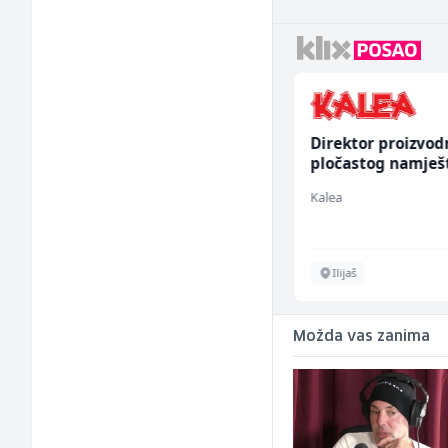
Radnik u proizvodnji
Direktor proizvod
(m/ž)
pločastog namješ
(m/ž)
RAMA-GLAS
Kalea
Sarajevo
Ilijaš
Možda vas zanima