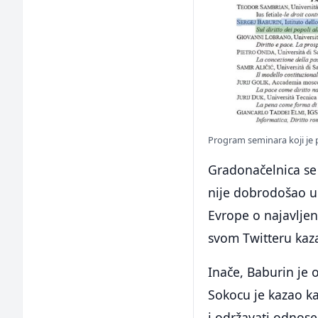
Program seminara koji je 
Gradonačelnica se
nije dobrodošao u
Evrope o najavlje
svom Twitteru kaza
Inače, Baburin je 
Sokocu je kazao ka
i održavati odnose