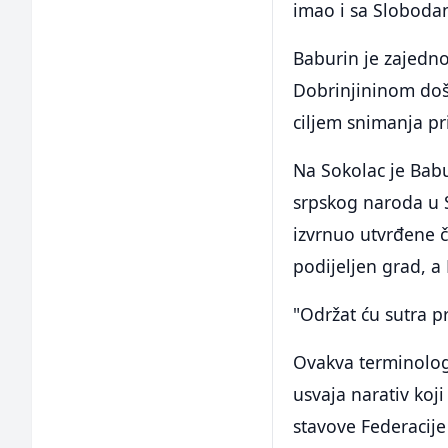
imao i sa Sloboda
Baburin je zajedn
Dobrinjininom doša
ciljem snimanja pr
Na Sokolac je Bab
srpskog naroda u S
izvrnuo utvrđene 
podijeljen grad, a
"Održat ću sutra p
Ovakva terminologi
usvaja narativ koji
stavove Federacije 