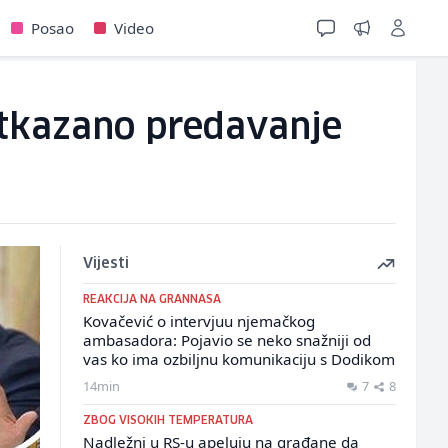
Posao
Video
otkazano predavanje
Vijesti
REAKCIJA NA GRANNASA
Kovačević o intervjuu njemačkog
ambasadora: Pojavio se neko snažniji od
vas ko ima ozbiljnu komunikaciju s Dodikom
14min
7
8
ZBOG VISOKIH TEMPERATURA
Nadležni u RS-u apeluju na građane da