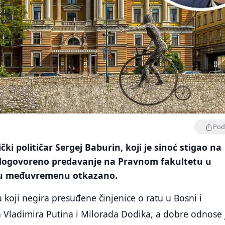
Podi
čki političar Sergej Baburin, koji je sinoć stigao na
 dogovoreno predavanje na Pravnom fakultetu u
e u međuvremenu otkazano.
ru koji negira presuđene činjenice o ratu u Bosni i
a Vladimira Putina i Milorada Dodika, a dobre odnose 