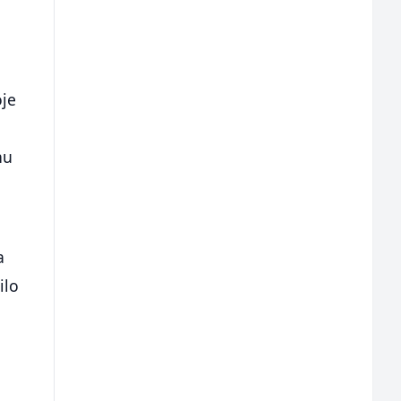
oje
nu
a
ilo