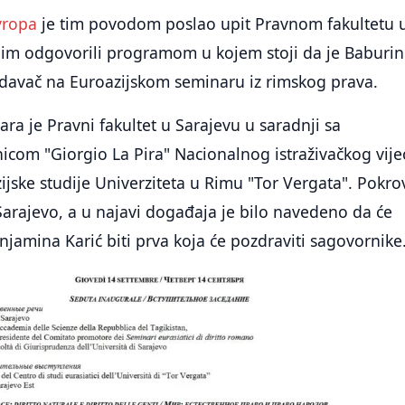
vropa
je tim povodom poslao upit Pravnom fakultetu 
u im odgovorili programom u kojem stoji da je Baburin
davač na Euroazijskom seminaru iz rimskog prava.
ra je Pravni fakultet u Sarajevu u saradnji sa
nicom "Giorgio La Pira" Nacionalnog istraživačkog vijeć
jske studije Univerziteta u Rimu "Tor Vergata". Pokrov
arajevo, a u najavi događaja je bilo navedeno da će
jamina Karić biti prva koja će pozdraviti sagovornike