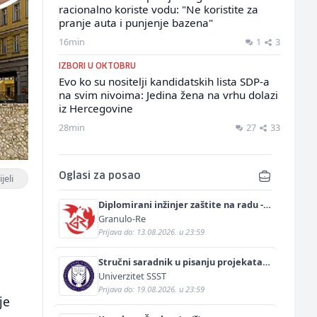
racionalno koriste vodu: "Ne koristite za
pranje auta i punjenje bazena"
16min
1
3
IZBORI U OKTOBRU
Evo ko su nositelji kandidatskih lista SDP-a
na svim nivoima: Jedina žena na vrhu dolazi
iz Hercegovine
28min
27
33
Oglasi za posao
jeli
Diplomirani inžinjer zaštite na radu -
Bachelor inžinjer sigurnosti i pomoći
Granulo-Re
(m/ž)
Prijava do: 13.08.2026. u 23:59
Stručni saradnik u pisanju projekata
(m/ž)
Univerzitet SSST
Prijava do: 19.08.2026. u 23:59
je