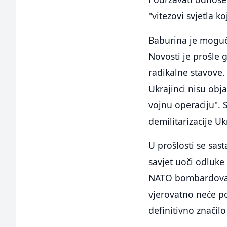
"vitezovi svjetla k
Baburina je moguć
Novosti je prošle 
radikalne stavove. 
Ukrajinci nisu obja
vojnu operaciju". 
demilitarizacije Uk
U prošlosti se sas
savjet uoči odluke
NATO bombardovanj
vjerovatno neće po
definitivno značil