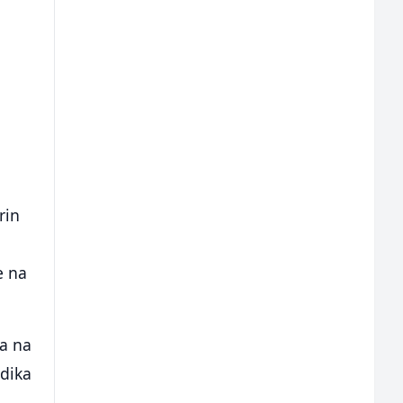
rin
e na
 a na
odika