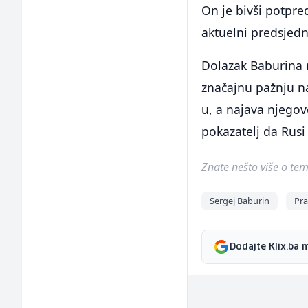
On je bivši potpre
aktuelni predsjed
Dolazak Baburina n
značajnu pažnju na 
u, a najava njego
pokazatelj da Rusi s
Znate nešto više o temi 
Sergej Baburin
Pra
Dodajte Klix.ba 