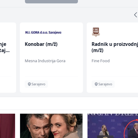
nje
Konobar (m/ž)
Radnik u proizvodnj
taja
(m/ž)
Mesna Industrija Gora
Fine Food
Sarajevo
Sarajevo