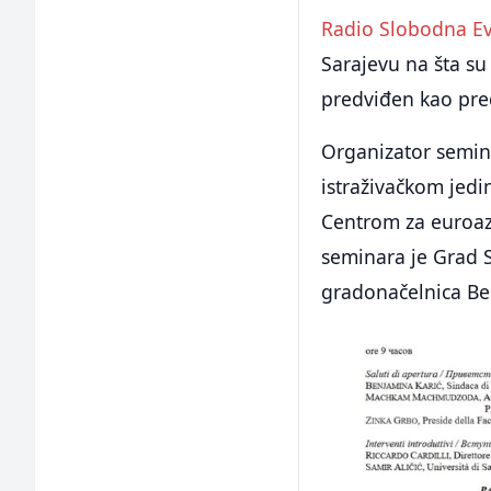
Radio Slobodna E
Sarajevu na šta s
predviđen kao pre
Organizator semina
istraživačkom jedi
Centrom za euroazi
seminara je Grad S
gradonačelnica Ben