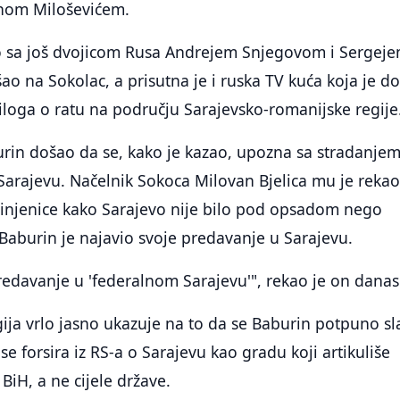
nom Miloševićem.
o sa još dvojicom Rusa Andrejem Snjegovom i Sergej
o na Sokolac, a prisutna je i ruska TV kuća koja je do
iloga o ratu na području Sarajevsko-romanijske regije
urin došao da se, kako je kazao, upozna sa stradanje
arajevu. Načelnik Sokoca Milovan Bjelica mu je rekao
činjenice kako Sarajevo nije bilo pod opsadom nego
 Baburin je najavio svoje predavanje u Sarajevu.
redavanje u 'federalnom Sarajevu'", rekao je on danas
ja vrlo jasno ukazuje na to da se Baburin potpuno sla
 se forsira iz RS-a o Sarajevu kao gradu koji artikuliše
BiH, a ne cijele države.