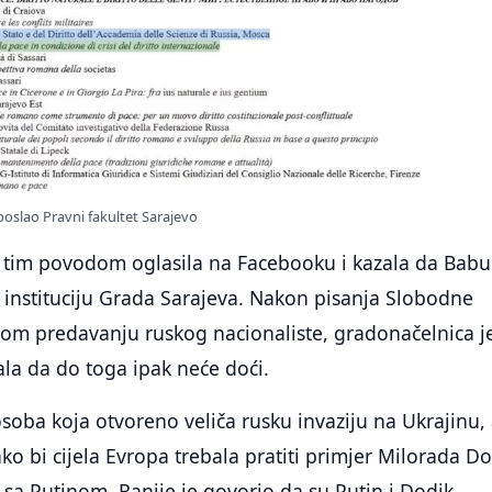
poslao Pravni fakultet Sarajevo
 tim povodom oglasila na Facebooku i kazala da Babu
 instituciju Grada Sarajeva. Nakon pisanja Slobodne
nom predavanju ruskog nacionaliste, gradonačelnica j
la da do toga ipak neće doći.
osoba koja otvoreno veliča rusku invaziju na Ukrajinu,
ko bi cijela Evropa trebala pratiti primjer Milorada D
 sa Putinom. Ranije je govorio da su Putin i Dodik