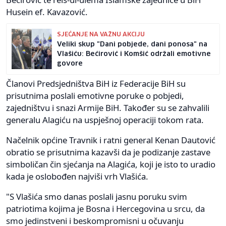
Husein ef. Kavazović.
SJEĆANJE NA VAŽNU AKCIJU
Veliki skup "Dani pobjede, dani ponosa" na
Vlašiću: Bećirović i Komšić održali emotivne
govore
Članovi Predsjedništva BiH iz Federacije BiH su
prisutnima poslali emotivne poruke o pobjedi,
zajedništvu i snazi Armije BiH. Također su se zahvalili
generalu Alagiću na uspješnoj operaciji tokom rata.
Načelnik općine Travnik i ratni general Kenan Dautović
obratio se prisutnima kazavši da je podizanje zastave
simboličan čin sjećanja na Alagića, koji je isto to uradio
kada je oslobođen najviši vrh Vlašića.
"S Vlašića smo danas poslali jasnu poruku svim
patriotima kojima je Bosna i Hercegovina u srcu, da
smo jedinstveni i beskompromisni u očuvanju