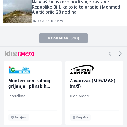
Na Vlašiću uskoro podizanje zastave
Republike BiH, kako je to uradio i Mehmed
Alagić prije 28 godina
04.09.2023. u 21:25
KOMENTARI (203)
Monteri centralnog
Zavarivač (MIG/MAG)
grijanja i plinskih
(m/ž)
instalacija (m)
Interclima
Irion Argerr
Sarajevo
Vogošća