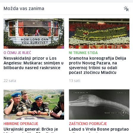
Možda vas zanima
O ČEMU JE RIJEČ
NI TRUNKE STIDA
Nesvakidašnji prizor u Los
Sramotna koreografija Delija
Angelesu: Muškarac snimljen u
protiv Novog Pazara, na
billboardu nasred raskrsnice
sjevernoj tribini su odali
počast zločincu Mladiću
22 sata
13 sati
HIBRIDNE OPERACIJE
ZAŠTIĆENO PODRUČJE
Ukrajinski general: Brčko je
Labud s Vrela Bosne progutao