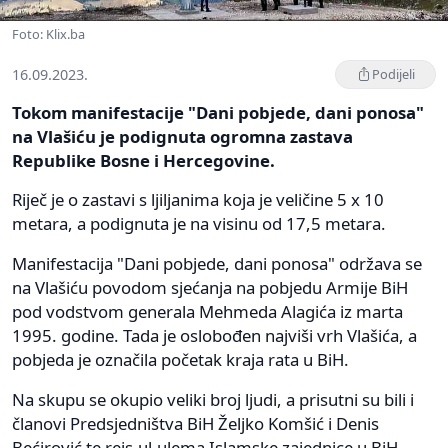
Foto: Klix.ba
16.09.2023.
Podijeli
Tokom manifestacije "Dani pobjede, dani ponosa"
na Vlašiću je podignuta ogromna zastava
Republike Bosne i Hercegovine.
Riječ je o zastavi s ljiljanima koja je veličine 5 x 10
metara, a podignuta je na visinu od 17,5 metara.
Manifestacija "Dani pobjede, dani ponosa" održava se
na Vlašiću povodom sjećanja na pobjedu Armije BiH
pod vodstvom generala Mehmeda Alagića iz marta
1995. godine. Tada je oslobođen najviši vrh Vlašića, a
pobjeda je označila početak kraja rata u BiH.
Na skupu se okupio veliki broj ljudi, a prisutni su bili i
članovi Predsjedništva BiH Željko Komšić i Denis
Bećirović te reis-ul-ulema Islamske zajednice u BiH