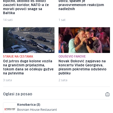
ključno, ukoliko RS odluči
udicu, spašen je
zauzeti koridor, NATO-a će
pravovremenom reakcijom
morati povući snage sa
nadležnih
Baltika
14 sati
1 sat
STANJE NA CESTAMA
ODUŠEVIO FANOVE
Od jutros duge kolone vozila
Novak Đoković zapjevao na
na graničnim prijelazima,
koncertu Vlade Georgieva,
tokom dana se očekuju gužve
plesnim pokretima oduševio
na putevima
publiku
3 sata
2 sata
Oglasi za posao
Konobarica (ž)
Bosnian House Restaurant