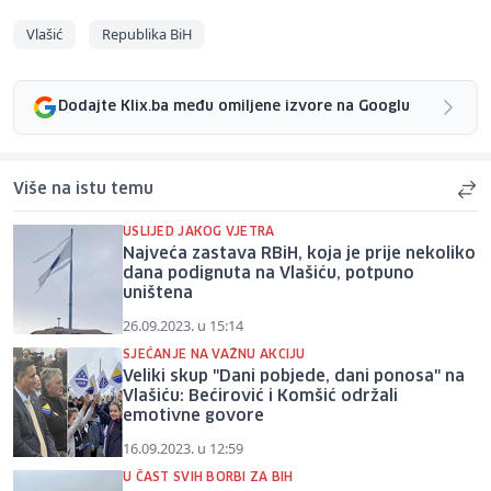
Vlašić
Republika BiH
Dodajte Klix.ba među omiljene izvore na Googlu
Više na istu temu
USLIJED JAKOG VJETRA
Najveća zastava RBiH, koja je prije nekoliko
dana podignuta na Vlašiću, potpuno
uništena
26.09.2023. u 15:14
SJEĆANJE NA VAŽNU AKCIJU
Veliki skup "Dani pobjede, dani ponosa" na
Vlašiću: Bećirović i Komšić održali
emotivne govore
16.09.2023. u 12:59
U ČAST SVIH BORBI ZA BIH