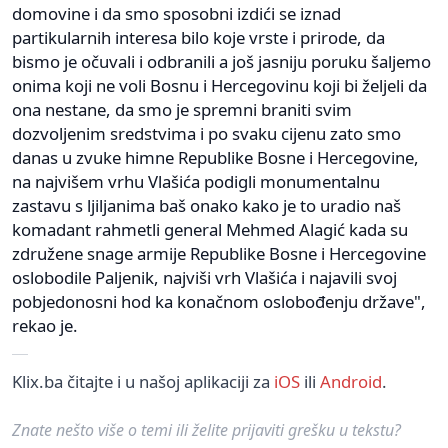
domovine i da smo sposobni izdići se iznad
partikularnih interesa bilo koje vrste i prirode, da
bismo je očuvali i odbranili a još jasniju poruku šaljemo
onima koji ne voli Bosnu i Hercegovinu koji bi željeli da
ona nestane, da smo je spremni braniti svim
dozvoljenim sredstvima i po svaku cijenu zato smo
danas u zvuke himne Republike Bosne i Hercegovine,
na najvišem vrhu Vlašića podigli monumentalnu
zastavu s ljiljanima baš onako kako je to uradio naš
komadant rahmetli general Mehmed Alagić kada su
združene snage armije Republike Bosne i Hercegovine
oslobodile Paljenik, najviši vrh Vlašića i najavili svoj
pobjedonosni hod ka konačnom oslobođenju države",
rekao je.
Klix.ba čitajte i u našoj aplikaciji za
iOS
ili
Android
.
Znate nešto više o temi ili želite prijaviti grešku u tekstu?